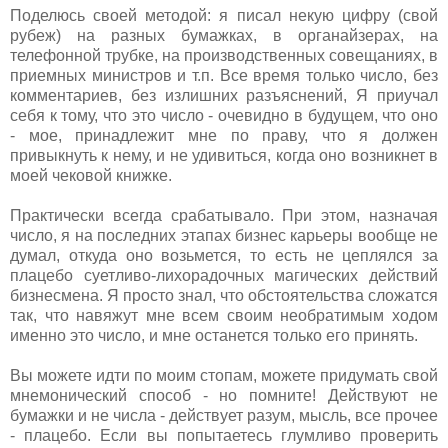
Поделюсь своей методой: я писал некую цифру (свой
рубеж) на разных бумажках, в органайзерах, на
телефонной трубке, на производственных совещаниях, в
приемных министров и т.п. Все время только число, без
комментариев, без излишних разъяснений, Я приучал
себя к тому, что это число - очевидно в будущем, что оно
- мое, принадлежит мне по праву, что я должен
привыкнуть к нему, и не удивиться, когда оно возникнет в
моей чековой книжке.
Практически всегда срабатывало. При этом, назначая
число, я на последних этапах бизнес карьеры вообще не
думал, откуда оно возьмется, то есть не цеплялся за
плацебо суетливо-лихорадочных магических действий
бизнесмена. Я просто знал, что обстоятельства сложатся
так, что навяжут мне всем своим необратимым ходом
именно это число, и мне останется только его принять.
Вы можете идти по моим стопам, можете придумать свой
мнемонический способ - но помните! Действуют не
бумажки и не числа - действует разум, мысль, все прочее
- плацебо. Если вы попытаетесь глумливо проверить