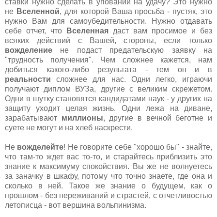
ставки нужно сделать в уповании на удачу? Это нужно
не
Вселенной
, для которой Ваша просьба - пустяк, это
нужно Вам для самоубедительности. Нужно отдавать
себе отчет, что
Вселенная
даст вам просимое и без
всяких действий с Вашей, стороны, если только
вожделение
не подаст предательскую заявку на
"трудность получения". Чем сложнее кажется, нам
добиться какого-либо результата - тем он и в
реальности
сложнее для нас. Одни легко, играючи
получают диплом ВУЗа, другие с великим скрежетом.
Одни в шутку становятся кандидатами наук - у других на
защиту уходит целая жизнь. Одни лежа на диване,
зарабатывают
миллионы
, другие в вечной беготне и
суете не могут и на хлеб наскрести.
Не
вожделейте
! Не говорите себе "хорошо бы" - знайте,
что там-то ждет вас то-то, и старайтесь приблизить это
знание к максимуму спокойствия. Вы же не волнуетесь
за заначку в шкафу, потому что точно знаете, где она и
сколько в ней. Такое же знание о будущем, как о
прошлом - без переживаний и страстей, с отчетливостью
летописца - вот вершина вольпинизма.