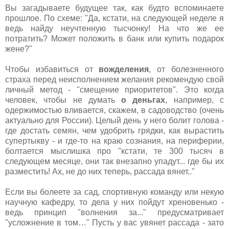
Вы загадываете будущее так, как будто вспоминаете
прошлое. По схеме: "Да, кстати, на следующей неделе я
ведь найду неучтенную тысчонку! На что же ее
потратить? Может положить в банк или купить подарок
жене?"
Чтобы избавиться от
вожделения
, от болезненного
страха перед неисполнением желания рекомендую свой
личный метод - "смещение приоритетов". Это когда
человек, чтобы не думать
о
деньгах
, например, с
одержимостью вливается, скажем, в садоводство (очень
актуально для России). Целый день у него болит голова -
где достать семян, чем удобрить грядки, как вырастить
супертыкву - и где-то на краю сознания, на периферии,
болтается мыслишка про "кстати, те 300 тысяч в
следующем месяце, они так внезапно упадут... где бы их
разместить! Ах, не до них теперь, рассада вянет.."
Если вы болеете за сад, спортивную команду или некую
научную кафедру, то дела у них пойдут хреновенько -
ведь принцип "волнения за..." предусматривает
"усложнение в том…" Пусть у вас увянет рассада - зато