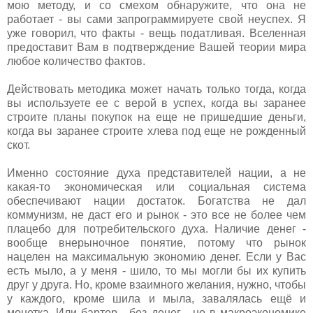
мою методу, и со смехом обнаружите, что она не
работает - вы сами запрограммируете свой неуспех. Я
уже говорил, что факты - вещь податливая. Вселенная
предоставит Вам в подтверждение Вашей теории мира
любое количество фактов.
Действовать методика может начать только тогда, когда
вы используете ее с верой в успех, когда вы заранее
строите планы покупок на еще не пришедшие деньги,
когда вы заранее строите хлева под еще не рожденный
скот.
Именно состояние духа представителей нации, а не
какая-то экономическая или социальная система
обеспечивают нации достаток. Богатства не дал
коммунизм, не даст его и рынок - это все не более чем
плацебо для потребительского духа. Наличие денег -
вообще внерыночное понятие, потому что рынок
нацелен на максимальную экономию денег. Если у Вас
есть мыло, а у меня - шило, то мы могли бы их купить
друг у друга. Но, кроме взаимного желания, нужно, чтобы
у каждого, кроме шила и мыла, завалялась ещё и
монетка. Или бартер - без денег - но в макроэкономике