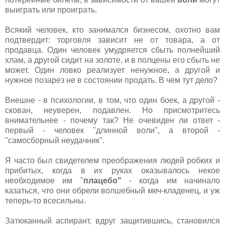
выиграть или проиграть.
Всякий человек, кто занимался бизнесом, охотно вам
подтвердит: торговля зависит не от товара, а от
продавца. Один человек умудряется сбыть полнейший
хлам, а другой сидит на золоте, и в полцены его сбыть не
может. Один ловко реализует ненужное, а другой и
нужное позарез не в состоянии продать. В чем тут дело?
Внешне - в психологии, в том, что один боек, а другой -
скован, неуверен, подавлен. Но присмотритесь
внимательнее - почему так? Не очевиден ли ответ -
первый - человек "длинной воли", а второй -
"самосборный неудачник".
Я часто был свидетелем преображения людей робких и
прибитых, когда в их руках оказывалось некое
необходимое им "
плацебо"
- когда им начинало
казаться, что они обрели волшебный меч-кладенец, и уж
теперь-то всесильны.
Затюканный аспирант, вдруг защитившись, становился