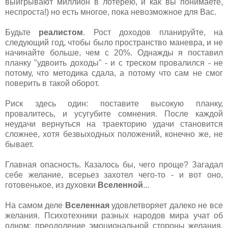
выигрывают миллион в лотерею, и как вы понимаете,
неспроста!) но есть многое, пока невозможное для Вас.
Будьте
реалистом
. Рост доходов планируйте, на
следующий год, чтобы было пространство маневра, и не
начинайте больше, чем с 20%. Однажды я поставил
планку "удвоить доходы" - и с треском провалился - не
потому, что методика сдала, а потому что сам не смог
поверить в такой оборот.
Риск здесь один: поставите высокую планку,
провалитесь, и усугубите сомнения. После каждой
неудачи вернуться на траекторию удачи становится
сложнее, хотя безвыходных положений, конечно же, не
бывает.
Главная опасность. Казалось бы, чего проще? Загадал
себе желание, всерьез захотел чего-то - и вот оно,
готовенькое, из духовки
Вселенной
...
На самом деле
Вселенная
удовлетворяет далеко не все
желания. Психотехники разных народов мира учат об
одном: преодоление эмоциональной стороны желания,