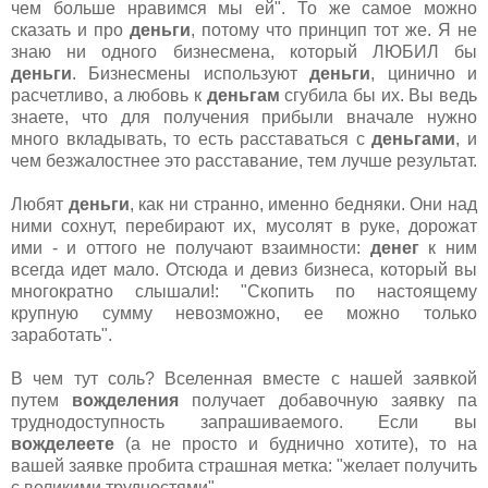
чем больше нравимся мы ей". То же самое можно
сказать и про
деньги
, потому что принцип тот же. Я не
знаю ни одного бизнесмена, который ЛЮБИЛ бы
деньги
. Бизнесмены используют
деньги
, цинично и
расчетливо, а любовь к
деньгам
сгубила бы их. Вы ведь
знаете, что для получения прибыли вначале нужно
много вкладывать, то есть расставаться с
деньгами
, и
чем безжалостнее это расставание, тем лучше результат.
Любят
деньги
, как ни странно, именно бедняки. Они над
ними сохнут, перебирают их, мусолят в руке, дорожат
ими - и оттого не получают взаимности:
денег
к ним
всегда идет мало. Отсюда и девиз бизнеса, который вы
многократно слышали!: "Скопить по настоящему
крупную сумму невозможно, ее можно только
заработать".
В чем тут соль? Вселенная вместе с нашей заявкой
путем
вожделения
получает добавочную заявку па
труднодоступность запрашиваемого. Если вы
вожделеете
(а не просто и буднично хотите), то на
вашей заявке пробита страшная метка: "желает получить
с великими трудностями".