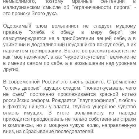
немыслимого, поэтому мрачные сентенции в
мальтузианском смысле об "ограниченности пирога" -
это происки Злого духа.
Одержимый злом вольпинист не следует мудрому
правилу "хлеба к обеду в меру бери", он
самоутверждается не в приобретении вещей себе, а в
унижении и додавливании неудачников вокруг себя, в их
нарочитом третировании. Богатство рассматривается не
как "мое наличное", а как "чужое отсутствие", величие не
в имении самом по себе, а в возвышении над уровнем
других.
В современной России это очень развито. Стремление
"отсечь дверью" идущих следом, "понаоткусывать, чего
не съем" постоянно прослеживается красной нитью
российских реформ. Рождается "пауперофилия", любовь
к фактору нищеты у власти, глубоко ущербное чувство
власть имущих. В итоге вольпинисту из народа
приходится преодолевать не только собственные страхи
и комплексы, но и мощную чужую волю, направленную
вниз, на сбрасывание последователей.