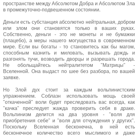
пространстве между Абсолютом Добра и Абсолютом Зла
в промежуточно-подвешенном состоянии.
Деньги есть субстанция абсолютно нейтральная, добром
или злом они становятся только в ваших руках.
Собственно, деньги - это не монеты и не бумажки
(плацебо), а меры нашего могущества в современном
мире. Если вы богаты - то становитесь как бы магом,
способным казнить и миловать, вызывать дождь и
разгонять тучи, возводить дворцы и разрешать города.
Не обольщайтесь нейтралитетом "Матрицы" -
Вселенной. Она выдаст по шее без разбора, по вашей
заявке.
Но Злой дух стоит за каждым вольпинистским
упражнением. Соблазн использовать мощь своей
"откаченной" воли будет преследовать вас всегда, как
"качка" преследует жажда проверить себя в драке.
Вольпинизм делится на два уровня - "воля для
приобретения себе" и "воля для отчуждения у других".
Поскольку Вселенная бесконечна, в ней есть
бесконечное количество всего мыслимого и даже