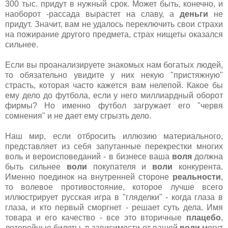
300 тыс. придут в нужный срок. Может быть, конечно, и
наоборот -рассада вырастет на славу, а
деньги
не
придут. Значит, вам не удалось переключить свои страхи
на пожирание другого предмета, страх нищеты оказался
сильнее.
Если вы проанализируете знакомых нам богатых людей,
то обязательно увидите у них некую "пристяжную"
страсть, которая часто кажется вам нелепой. Какое бы
ему дело до футбола, если у него миллиардный оборот
фирмы? Но именно футбол загружает его "червя
сомнения" и не дает ему сгрызть дело.
Наш мир, если отбросить иллюзию материального,
представляет из себя запутанные перекрестки многих
воль и вероисповеданий - в бизнесе ваша
воля
должна
быть сильнее
воли
покупателя и
воли
конкурента.
Именно поединок на внутренней стороне
реальности
,
то волевое противостояние, которое лучше всего
иллюстрирует русская игра в "гляделки" - когда глаза в
глаза, и кто первый сморгнет - решает суть дела. Имя
товара и его качество - все это вторичные
плацебо
,
лотерейные билеты, в зависимости от вашей
воли
могут