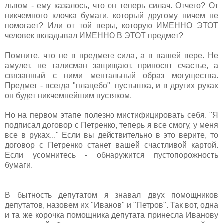
львом - ему казалось, что он теперь силач. Отчего? От
никчемного клочка бумаги, который другому ничем не
помогает? Или от той веры, которую ИМЕННО ЭТОТ
человек вкладывал ИМЕННО В ЭТОТ предмет?
Помните, что не в предмете сила, а в вашей вере. Не
амулет, не талисман защищают, приносят счастье, а
связанный с ними ментальный образ могущества.
Предмет - всегда "плацебо", пустышка, и в других руках
он будет никчемнейшим пустяком.
Но на первом этапе полезно мистифицировать себя. "Я
подписал договор с Петренко, теперь я все смогу, у меня
все в руках..." Если вы действительно в это верите, то
договор с Петренко станет вашей счастливой картой.
Если усомнитесь - обнаружится пустопорожность
бумаги.
В бытность депутатом я знавал двух помощников
депутатов, назовем их "Иванов" и "Петров". Так вот, одна
и та же корочка помощника депутата принесла Иванову