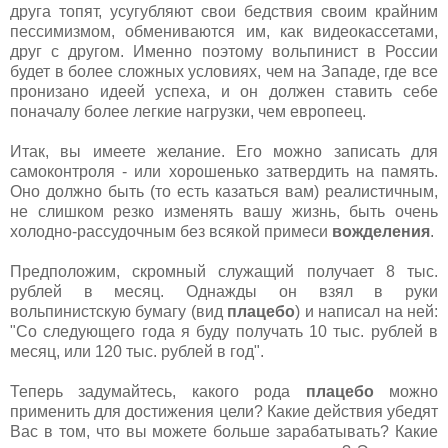
друга топят, усугубляют свои бедствия своим крайним
пессимизмом, обмениваются им, как видеокассетами,
друг с другом. Именно поэтому вольпинист в России
будет в более сложных условиях, чем на Западе, где все
пронизано идеей успеха, и он должен ставить себе
поначалу более легкие нагрузки, чем европеец.
Итак, вы имеете желание. Его можно записать для
самоконтроля - или хорошенько затвердить на память.
Оно должно быть (то есть казаться вам) реалистичным,
не слишком резко изменять вашу жизнь, быть очень
холодно-рассудочным без всякой примеси
вожделения
.
Предположим, скромный служащий получает 8 тыс.
рублей в месяц. Однажды он взял в руки
вольпинистскую бумагу (вид
плацебо
) и написал на ней:
"Со следующего года я буду получать 10 тыс. рублей в
месяц, или 120 тыс. рублей в год".
Теперь задумайтесь, какого рода
плацебо
можно
применить для достижения цели? Какие действия убедят
Вас в том, что вы можете больше зарабатывать? Какие