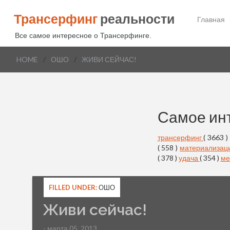
Трансерфинг
реальности
Главная
Все самое интересное о Трансерфинге.
HOME
/
ОШО
/
ЖИВИ СЕЙЧАС!
Самое ин
трансерфинг
( 3663 )
( 558 )
материализац
( 378 )
удача
( 354 )
ме
FILLED UNDER:
ОШО
Живи сейчас!
- марта 05, 2013