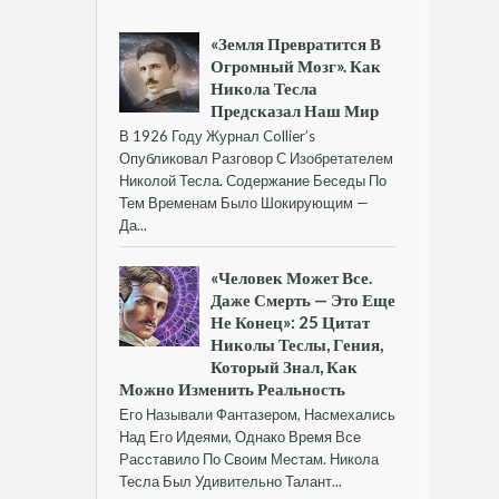
«Земля Превратится В
Огромный Мозг». Как
Никола Тесла
Предсказал Наш Мир
В 1926 Году Журнал Collier’s
Опубликовал Разговор С Изобретателем
Николой Тесла. Содержание Беседы По
Тем Временам Было Шокирующим —
Да...
«Человек Может Все.
Даже Смерть — Это Еще
Не Конец»: 25 Цитат
Николы Теслы, Гения,
Который Знал, Как
Можно Изменить Реальность
Его Называли Фантазером, Насмехались
Над Его Идеями, Однако Время Все
Расставило По Своим Местам. Никола
Тесла Был Удивительно Талант...