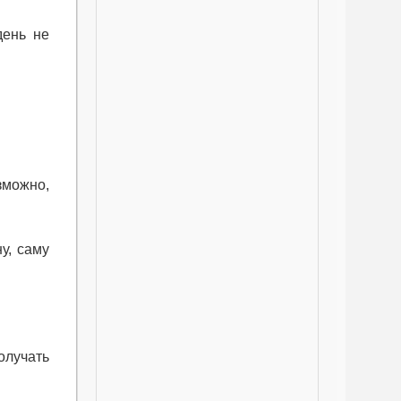
день не
зможно,
у, саму
олучать