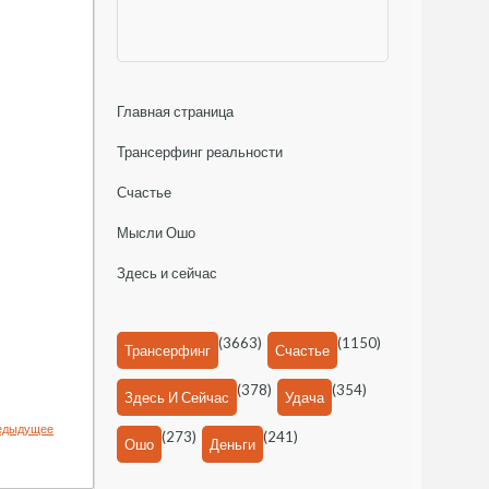
Главная страница
Трансерфинг реальности
Счастье
Мысли Ошо
Здесь и сейчас
(3663)
(1150)
Трансерфинг
Счастье
(378)
(354)
Здесь И Сейчас
Удача
едыдущее
(273)
(241)
Ошо
Деньги