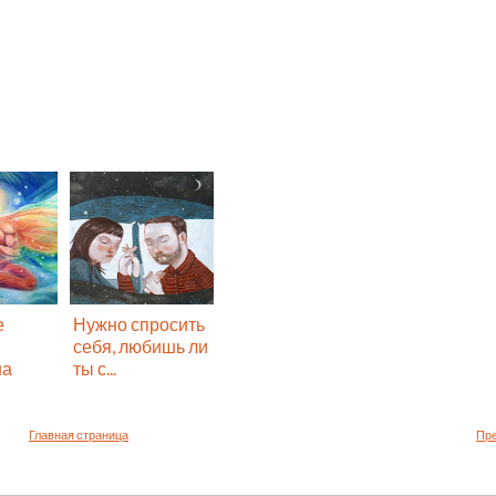
е
Нужно спросить
себя, любишь ли
на
ты с...
Главная страница
Пр