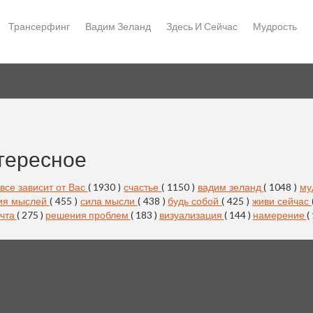
Трансерфинг
Вадим Зеланд
Здесь И Сейчас
Мудрость
тересное
все зависит от Вас
( 1930 )
счастье
( 1150 )
вадим зеланд
( 1048 )
му
ия мыслей
( 455 )
сила мысли
( 438 )
будь собой
( 425 )
живи сейчас
чта
( 275 )
решения проблем
( 183 )
визуализация
( 144 )
намерение
(