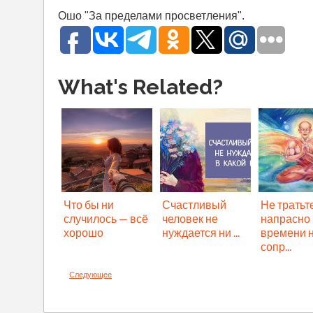
Ошо "За пределами просветления".
What's Related?
Что бы ни
Счастливый
Не тратьт
случилось — всё
человек не
напрасно
хорошо
нуждается ни ...
времени 
сопр...
Следующее