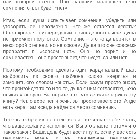
или «скорей всего». При наличии малейшей тени
сомнения ответ будет «нет».
Итак, если душа испытывает сомнения, убедить или
уговорить ее невозможно. Что же остается делать?
Ответ кроется в утверждении, приведенном выше: душа
не приемлет полутонов. Сомнение – это когда верится в
некоторой степени, но не совсем. Душа это «не совсем»
превратит в «совсем нет». Она не верит и не
сомневается – она просто знает, что будет: да или нет.
Поэтому необходимо сделать один кардинальный шаг:
выбросить из своего шаблона слово «верить» и
заменить его словом «знать». Если разум просто знает,
что произойдет то-то и то-то, душа с ним согласится, безо
всяких уговоров. Вы верите в то, что держите в руках эту
книгу? Нет, о вере нет и речи, вы просто знаете это. А где
есть вера, там всегда найдется место сомнению.
Теперь, отбросив понятие веры, позвольте себе знать,
что ваше желание исполнится. Вы это знаете, потому что
таков закон: Ваша цель будет достигнута, если у вас есть
решимость иметь, и вы реализуете решимость