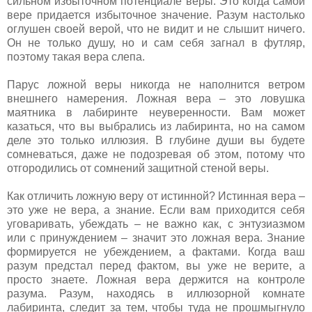
сильном избыточном потенциале веры. Это когда самой
вере придается избыточное значение. Разум настолько
оглушен своей верой, что не видит и не слышит ничего.
Он не только душу, но и сам себя загнал в футляр,
поэтому такая вера слепа.
Парус ложной веры никогда не наполнится ветром
внешнего намерения. Ложная вера – это ловушка
маятника в лабиринте неуверенности. Вам может
казаться, что вы выбрались из лабиринта, но на самом
деле это только иллюзия. В глубине души вы будете
сомневаться, даже не подозревая об этом, потому что
отгородились от сомнений защитной стеной веры.
Как отличить ложную веру от истинной? Истинная вера –
это уже не вера, а знание. Если вам приходится себя
уговаривать, убеждать – не важно как, с энтузиазмом
или с принуждением – значит это ложная вера. Знание
формируется не убеждением, а фактами. Когда ваш
разум предстал перед фактом, вы уже не верите, а
просто знаете. Ложная вера держится на контроле
разума. Разум, находясь в иллюзорной комнате
лабиринта, следит за тем, чтобы туда не прошмыгнуло