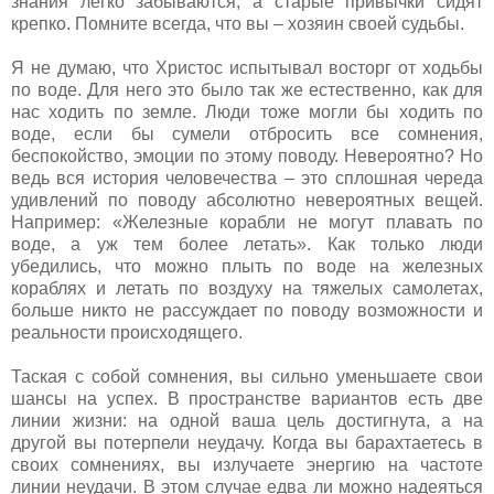
знания легко забываются, а старые привычки сидят
крепко. Помните всегда, что вы – хозяин своей судьбы.
Я не думаю, что Христос испытывал восторг от ходьбы
по воде. Для него это было так же естественно, как для
нас ходить по земле. Люди тоже могли бы ходить по
воде, если бы сумели отбросить все сомнения,
беспокойство, эмоции по этому поводу. Невероятно? Но
ведь вся история человечества – это сплошная череда
удивлений по поводу абсолютно невероятных вещей.
Например: «Железные корабли не могут плавать по
воде, а уж тем более летать». Как только люди
убедились, что можно плыть по воде на железных
кораблях и летать по воздуху на тяжелых самолетах,
больше никто не рассуждает по поводу возможности и
реальности происходящего.
Таская с собой сомнения, вы сильно уменьшаете свои
шансы на успех. В пространстве вариантов есть две
линии жизни: на одной ваша цель достигнута, а на
другой вы потерпели неудачу. Когда вы барахтаетесь в
своих сомнениях, вы излучаете энергию на частоте
линии неудачи. В этом случае едва ли можно надеяться