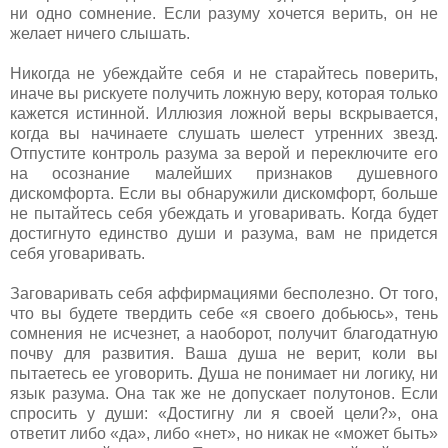
ни одно сомнение. Если разуму хочется верить, он не
желает ничего слышать.
Никогда не убеждайте себя и не старайтесь поверить,
иначе вы рискуете получить ложную веру, которая только
кажется истинной. Иллюзия ложной веры вскрывается,
когда вы начинаете слушать шелест утренних звезд.
Отпустите контроль разума за верой и переключите его
на осознание малейших признаков душевного
дискомфорта. Если вы обнаружили дискомфорт, больше
не пытайтесь себя убеждать и уговаривать. Когда будет
достигнуто единство души и разума, вам не придется
себя уговаривать.
Заговаривать себя аффирмациями бесполезно. От того,
что вы будете твердить себе «я своего добьюсь», тень
сомнения не исчезнет, а наоборот, получит благодатную
почву для развития. Ваша душа не верит, коли вы
пытаетесь ее уговорить. Душа не понимает ни логику, ни
язык разума. Она так же не допускает полутонов. Если
спросить у души: «Достигну ли я своей цели?», она
ответит либо «да», либо «нет», но никак не «может быть»