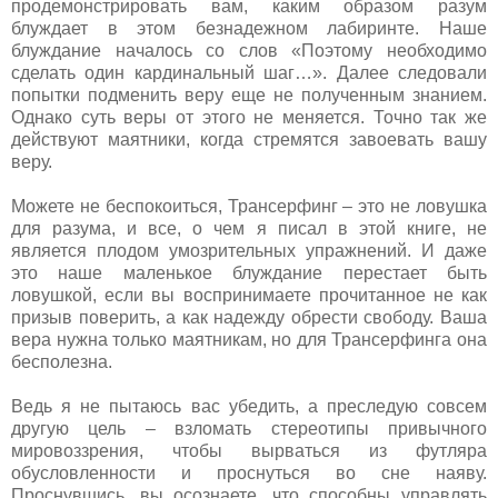
продемонстрировать вам, каким образом разум
блуждает в этом безнадежном лабиринте. Наше
блуждание началось со слов «Поэтому необходимо
сделать один кардинальный шаг…». Далее следовали
попытки подменить веру еще не полученным знанием.
Однако суть веры от этого не меняется. Точно так же
действуют маятники, когда стремятся завоевать вашу
веру.
Можете не беспокоиться, Трансерфинг – это не ловушка
для разума, и все, о чем я писал в этой книге, не
является плодом умозрительных упражнений. И даже
это наше маленькое блуждание перестает быть
ловушкой, если вы воспринимаете прочитанное не как
призыв поверить, а как надежду обрести свободу. Ваша
вера нужна только маятникам, но для Трансерфинга она
бесполезна.
Ведь я не пытаюсь вас убедить, а преследую совсем
другую цель – взломать стереотипы привычного
мировоззрения, чтобы вырваться из футляра
обусловленности и проснуться во сне наяву.
Проснувшись, вы осознаете, что способны управлять