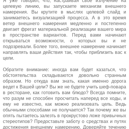
Я уже говорил, что, настраивая свое излучение на
целевую линию, вы запускаете механизм внешнего
намерения. Вы крутите в мыслях целевой слайд и
занимаетесь визуализацией процесса. А в это время
ветер внешнего намерения медленно и постепенно
двигает фрегат материальной реализации вашего мира
в пространстве вариантов. Перед вами начинают
открываться возможности, о которых вы и не
подозревали. Более того, внешнее намерение начинает
направлять ваши действия так, чтобы приблизить вас к
цели.
Обратите внимание: иногда вам будет казаться, что
обстоятельства складываются довольно странным
образом. Но откуда вам знать, какая именно дорога
ведет к Вашей цели? Вы же не будете учить шеф-повара
в ресторане, как готовить вам блюдо? Всегда помните,
что разум не способен просчитать наперед все ходы, и
ему не известно, как можно реализовать цель. Ведь
обычными способами не получается? Так почему же вы
опять пытаетесь залезть в прокрустово ложе привычных
стереотипов? Предоставьте заботу о средствах и путях
достижения внешнему намерению. Доверяйте течению