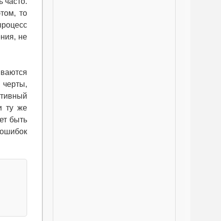
 часто.
том, то
процесс
ния, не
иваются
 черты,
ктивный
и ту же
ет быть
 ошибок