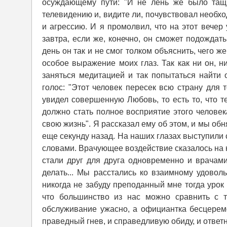
осуждающему пути: "И не лень же было тащи
телевидению и, видите ли, почувствовал необхо
и агрессию. И я промолвил, что на этот вечер
завтра, если же, конечно, он сможет подождат
день он так и не смог толком объяснить, чего же
особое выражение моих глаз. Так как ни он, н
заняться медитацией и так попытаться найти
голос: "Этот человек пересек всю страну для т
увидел совершенную Любовь, то есть то, что т
должно стать полное восприятие этого человека
свою жизнь". Я рассказал ему об этом, и мы об
еще секунду назад. На наших глазах выступили
словами. Врачующее воздействие сказалось на
стали друг для друга одновременно и врачами
делать... Мы расстались ко взаимному удовол
никогда не забуду преподанный мне тогда урок
что большинство из нас можно сравнить с те
обслуживание ужасно, а официантка бесцеремо
праведный гнев, и справедливую обиду, и ответ