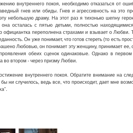
ижению внутреннего покоя, необходимо отказаться от оши
аведный гнев или обиды. Гнев и агрессивность на это пр
ту небольшую драму. На этот раз я тихонько шепну герою
 она осталась с пятью детьми, полностью находящимис
то официантка переполнена страхами и взывает о Любви. 
анность. Он уже понимает, что готов стереть (то есть прос
крашено Любовью, он понимает эту женщину, принимает ее, 
проявления обеих сценок одинаковые. Однако в первом
а во втором - через призму Любви.
достижение внутреннего покоя. Обратите внимание на сл
 бы ни случилось, ведь все, что происходит, дает мне возм
а".