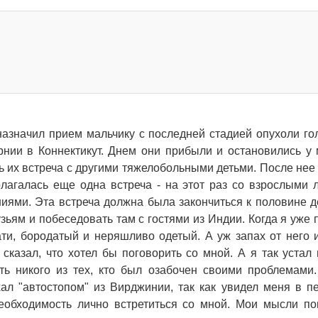
азначил прием мальчику с последней стадией опухоли го
рнии в Коннектикут. Днем они прибыли и остановились у 
ь их встреча с другими тяжелобольными детьми. После нее 
олагалась еще одна встреча - на этот раз со взрослыми 
ями. Эта встреча должна была закончиться к половине д
узьям и побеседовать там с гостями из Индии. Когда я уже 
ти, бородатый и неряшливо одетый. А уж запах от него 
сказал, что хотел бы поговорить со мной. А я так устал 
еть никого из тех, кто был озабочен своими проблемами
хал "автостопом" из Вирджинии, так как увидел меня в п
еобходимость лично встретиться со мной. Мои мысли п