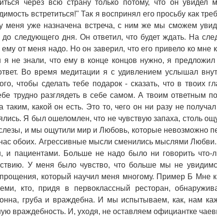
ться через всю страну только потому, что он увидел 
димость встретиться!" Так я воспринял его просьбу как тре
 у меня уже назначена встреча, с ним же мы сможем увид
ь до следующего дня. Он ответил, что будет ждать. На сл
 ему от меня надо. Но он заверил, что его привело ко мне 
и я не знали, что ему в конце концов нужно, я предложил
 ответ. Во время медитации я с удивлением услышал вну
ого, чтобы сделать тебе подарок - сказать, что в твоих гл
ебе трудно разглядеть в себе самом. А твоим ответным п
 таким, какой он есть. Это то, чего он ни разу не получал
нялись. Я был ошеломлен, что не чувствую запаха, столь ощ
 слезы, и мы ощутили мир и Любовь, которые невозможно п
 нас обоих. Агрессивные мысли сменились мыслями Любви.
, и пациентами. Больше не надо было ни говорить что-л
ьствию. У меня было чувство, что больше мы не увидимс
 прощения, который научил меня многому. Пример Б Мне к
ми, кто, придя в первоклассный ресторан, обнаружива
нна, груба и враждебна. И мы испытываем, как, нам каж
ную враждебность. И, уходя, не оставляем официантке чаев