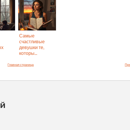
Самые
счастливые
ых
девушки те,
которы...
Главная страница
Пр
ий