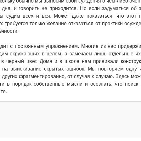
оскольку обычно мы выносим свои суждения о чем-либо очень
 дня, и говорить не приходится. Но если задуматься об э
мы судим всех и вся. Может даже показаться, что этот 
: требуется только желание отказаться от практики осужде
ечности.
дит с постоянным упражнением. Многие из нас придерж
идим окружающих в целом, а замечаем лишь отдельные их
в черный цвет. Дома и в школе нам прививали констру
н на выискивание скрытых ошибок. Мы повторяем одну 
 и других фрагментированно, от случая к случаю. Здесь мож
сти в порядок собственные мысли и осознать, что поиск
ыте.