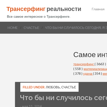
Трансерфинг
реальности
Главная
Все самое интересное о Трансерфинге.
HOME
/
СЧАСТЬЕ
/
ЧТО БЫ НИ СЛУЧИЛОСЬ СЕГОДНЯ, Я 
Самое ин
трансерфинг
( 3663 )
( 558 )
материализац
( 378 )
удача
( 354 )
ме
FILLED UNDER:
ЛЮБОВЬ
,
СЧАСТЬЕ
Что бы ни случилось сег
- мая 11, 2014