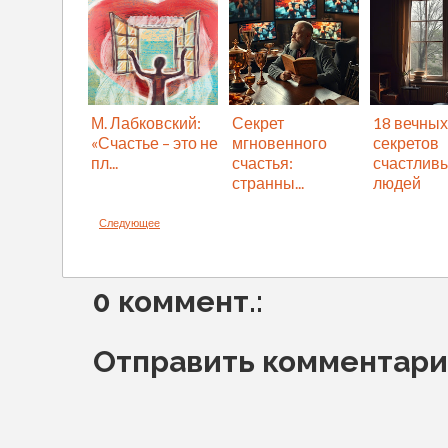
М. Лабковский:
Секрет
18 вечных
«Счастье – это не
мгновенного
секретов
пл...
счастья:
счастлив
странны...
людей
Следующее
0 коммент.:
Отправить комментар