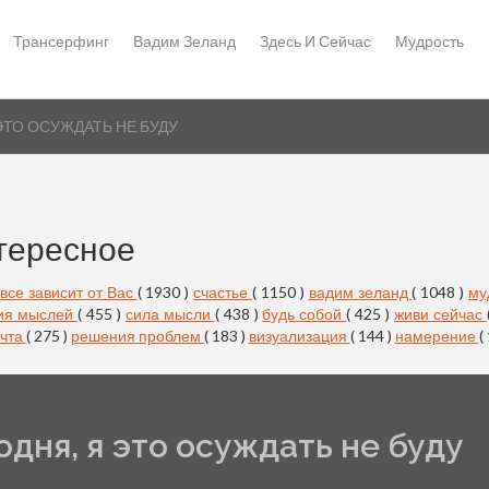
Трансерфинг
Вадим Зеланд
Здесь И Сейчас
Мудрость
ЭТО ОСУЖДАТЬ НЕ БУДУ
тересное
все зависит от Вас
( 1930 )
счастье
( 1150 )
вадим зеланд
( 1048 )
му
ия мыслей
( 455 )
сила мысли
( 438 )
будь собой
( 425 )
живи сейчас
чта
( 275 )
решения проблем
( 183 )
визуализация
( 144 )
намерение
(
одня, я это осуждать не буду