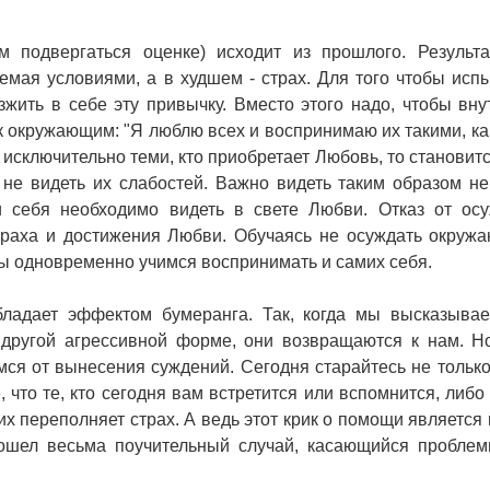
м подвергаться оценке) исходит из прошлого. Результ
емая условиями, а в худшем - страх. Для того чтобы исп
ить в себе эту привычку. Вместо этого надо, чтобы вну
 к окружающим: "Я люблю всех и воспринимаю их такими, ка
ь исключительно теми, кто приобретает Любовь, то становит
не видеть их слабостей. Важно видеть таким образом не
 и себя необходимо видеть в свете Любви. Отказ от ос
траха и достижения Любви. Обучаясь не осуждать окруж
 мы одновременно учимся воспринимать и самих себя.
бладает эффектом бумеранга. Так, когда мы высказыва
 другой агрессивной форме, они возвращаются к нам. Н
ся от вынесения суждений. Сегодня старайтесь не только
, что те, кто сегодня вам встретится или вспомнится, либо
их переполняет страх. А ведь этот крик о помощи является 
ошел весьма поучительный случай, касающийся пробле