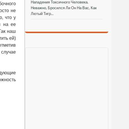
Нападения Токсичного Человека.
бочного
Неважно, Бросился Ли Он На Вас, Как
осто не
Лютый Тигр...
, что у
я на ее
Так наш
тить ей)
отметив
 случае
едующие
ожность