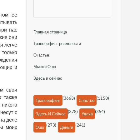
атом ее
ытывать
три нас
Главная страница
кие они
Трансерфинг реальности
ся легче
 только
Счастье
уждения
Мысли Ошо
ающих и
Здесь и сейчас
ем свои
о также
(3663)
(1150)
Трансерфинг
Счастье
 никого
(378)
(354)
 несут с
Здесь И Сейчас
Удача
на деле
(273)
(241)
мы моих
Ошо
Деньги