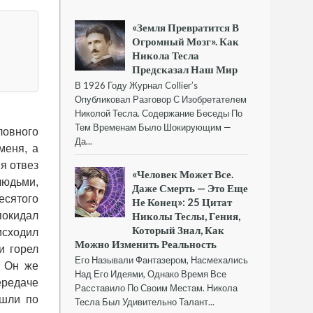
«Земля Превратится В
Огромный Мозг». Как
Никола Тесла
Предсказал Наш Мир
В 1926 Году Журнал Collier’s
Опубликовал Разговор С Изобретателем
Николой Тесла. Содержание Беседы По
Тем Временам Было Шокирующим —
ловного
Да...
меня, а
я отвез
«Человек Может Все.
людьми,
Даже Смерть — Это Еще
есятого
Не Конец»: 25 Цитат
покидал
Николы Теслы, Гения,
Который Знал, Как
исходил
Можно Изменить Реальность
и горел
Его Называли Фантазером, Насмехались
. Он же
Над Его Идеями, Однако Время Все
ередаче
Расставило По Своим Местам. Никола
ошли по
Тесла Был Удивительно Талант...