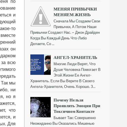
меня по
бование
МЕНЯЯ ПРИВЫЧКИ
МЕНЯЕМ ЖИЗНЬ
еться и
Сначала Мы Создаем Свои
едующий
Привычки, А Потом Наши
какое-то
Привычки Создают Нас. ~ Джон Драйден
 вместе
Когда Вы Каждый День Что-Либо
тренний
Делаете, Со ...
азах он
одарком
АНГЕЛ-ХРАНИТЕЛЬ
 за всю
Многие Люди Верят, Что
утимого
Душе Человека Помогает В
Этой Жизни Ее Ангел-
ередать
Хранитель. Если Вы Верите В Своего
 Так мы
Ангела-Хранителя, Очень Хорошо. З...
ибо, ни
я, но я
Почему Нельзя
ажется,
Проявлять Эмоции При
ет, что
Токсичном Контакте
ется, и
Бывает Так: Совершенно
Неожиданно Вы Оказались Мишенью
ых. Для