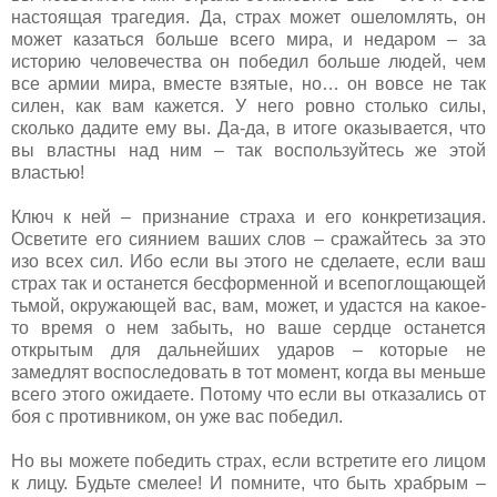
настоящая трагедия. Да, страх может ошеломлять, он
может казаться больше всего мира, и недаром – за
историю человечества он победил больше людей, чем
все армии мира, вместе взятые, но… он вовсе не так
силен, как вам кажется. У него ровно столько силы,
сколько дадите ему вы. Да-да, в итоге оказывается, что
вы властны над ним – так воспользуйтесь же этой
властью!
Ключ к ней – признание страха и его конкретизация.
Осветите его сиянием ваших слов – сражайтесь за это
изо всех сил. Ибо если вы этого не сделаете, если ваш
страх так и останется бесформенной и всепоглощающей
тьмой, окружающей вас, вам, может, и удастся на какое-
то время о нем забыть, но ваше сердце останется
открытым для дальнейших ударов – которые не
замедлят воспоследовать в тот момент, когда вы меньше
всего этого ожидаете. Потому что если вы отказались от
боя с противником, он уже вас победил.
Но вы можете победить страх, если встретите его лицом
к лицу. Будьте смелее! И помните, что быть храбрым –