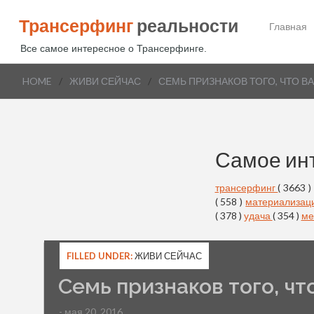
Трансерфинг
реальности
Главная
Все самое интересное о Трансерфинге.
HOME
/
ЖИВИ СЕЙЧАС
/
СЕМЬ ПРИЗНАКОВ ТОГО, ЧТО В
Самое ин
трансерфинг
( 3663 )
( 558 )
материализац
( 378 )
удача
( 354 )
ме
FILLED UNDER:
ЖИВИ СЕЙЧАС
Семь признаков того, чт
- мая 20, 2016