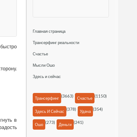
Главная страница
Трансерфинг реальности
 быстро
Счастье
Мысли Ошо
торону.
Здесь и сейчас
(3663)
(1150)
Трансерфинг
Счастье
(378)
(354)
Здесь И Сейчас
Удача
гнуть в
(273)
(241)
Ошо
Деньги
радость