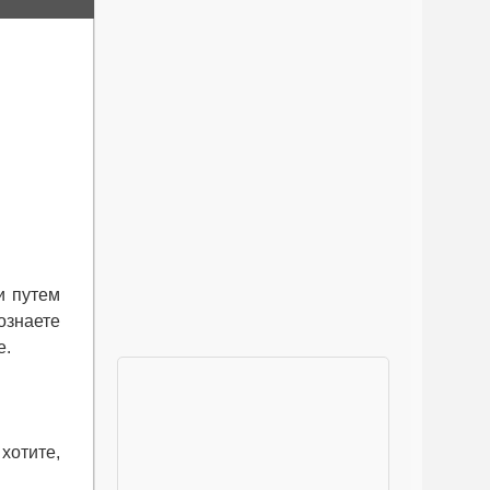
и путем
ознаете
е.
хотите,