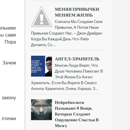
МЕНЯЯ ПРИВЫЧКИ
МЕНЯЕМ ЖИЗНЬ
Сначала Мы Создаем Свои
Привычки, А Потом Наши
ельнике
Привычки Создают Нас. ~ Джон Драйден
Вы сами
Когда Вы Каждый День Что-Либо
. Пора
Делаете, Со ...
АНГЕЛ-ХРАНИТЕЛЬ
. Зачем
Многие Люди Верят, Что
Душе Человека Помогает В
Этой Жизни Ее Ангел-
Хранитель. Если Вы Верите В Своего
Ангела-Хранителя, Очень Хорошо. З...
 закону
Нейробиологи
Называют 4 Вещи,
Которые Создают
 птички
Ощущение Счастья В
Мозгу