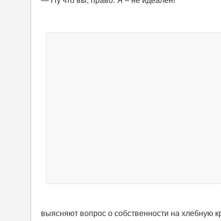
— Ну что вы, право. Я – не идеален!
выясняют вопрос о собственности на хлебную к