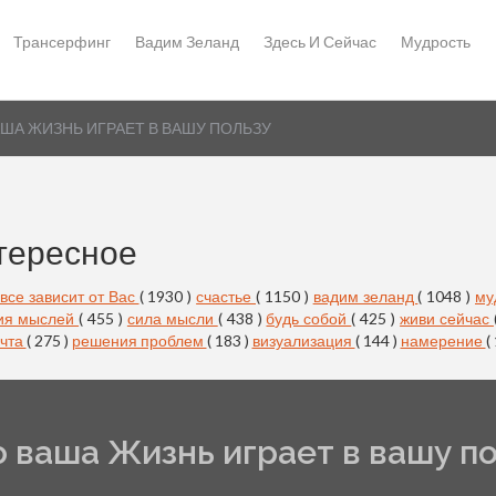
Трансерфинг
Вадим Зеланд
Здесь И Сейчас
Мудрость
АША ЖИЗНЬ ИГРАЕТ В ВАШУ ПОЛЬЗУ
тересное
все зависит от Вас
( 1930 )
счастье
( 1150 )
вадим зеланд
( 1048 )
му
ия мыслей
( 455 )
сила мысли
( 438 )
будь собой
( 425 )
живи сейчас
чта
( 275 )
решения проблем
( 183 )
визуализация
( 144 )
намерение
(
о ваша Жизнь играет в вашу п