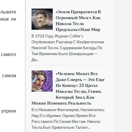
«Земля Превратится В
плывете
Огромный Мозг». Как
икак не
Никола Тесла
Предсказал Наш Мир
В 1926 Году Журнал Collier’s
Опубликовал Разговор С Изобретателем
Николой Тесла. Содержание Беседы По
Тем Временам Было Шокирующим —
 самого
Да...
«Человек Может Все.
а самом
Даже Смерть — Это Еще
Не Конец»: 25 Цитат
Николы Теслы, Гения,
Который Знал, Как
Можно Изменить Реальность
Его Называли Фантазером, Насмехались
 упреки
Над Его Идеями, Однако Время Все
Расставило По Своим Местам. Никола
Тесла Был Удивительно Талант...