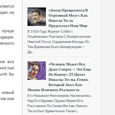
вляется
«Земля Превратится В
ащих на
Огромный Мозг». Как
Никола Тесла
Предсказал Наш Мир
– лучше
В 1926 Году Журнал Collier’s
Опубликовал Разговор С Изобретателем
ндации.
Николой Тесла. Содержание Беседы По
ленного
Тем Временам Было Шокирующим —
Да...
ное все
«Человек Может Все.
бностью
Даже Смерть — Это Еще
было бы
Не Конец»: 25 Цитат
Николы Теслы, Гения,
Который Знал, Как
Можно Изменить Реальность
– новый
Его Называли Фантазером, Насмехались
том или
Над Его Идеями, Однако Время Все
Расставило По Своим Местам. Никола
Тесла Был Удивительно Талант...