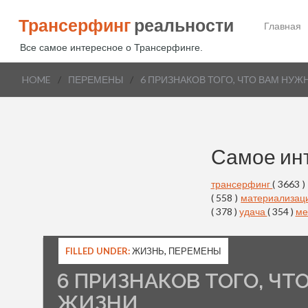
Трансерфинг
реальности
Главная
Все самое интересное о Трансерфинге.
HOME
/
ПЕРЕМЕНЫ
/
6 ПРИЗНАКОВ ТОГО, ЧТО ВАМ НУ
Самое ин
трансерфинг
( 3663 )
( 558 )
материализац
( 378 )
удача
( 354 )
ме
FILLED UNDER:
ЖИЗНЬ
,
ПЕРЕМЕНЫ
6 ПРИЗНАКОВ ТОГО, Ч
ЖИЗНИ