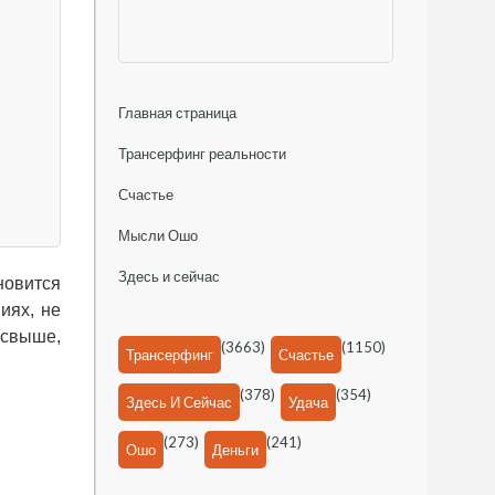
Главная страница
Трансерфинг реальности
Счастье
Мысли Ошо
Здесь и сейчас
новится
иях, не
 свыше,
(3663)
(1150)
Трансерфинг
Счастье
(378)
(354)
Здесь И Сейчас
Удача
(273)
(241)
Ошо
Деньги