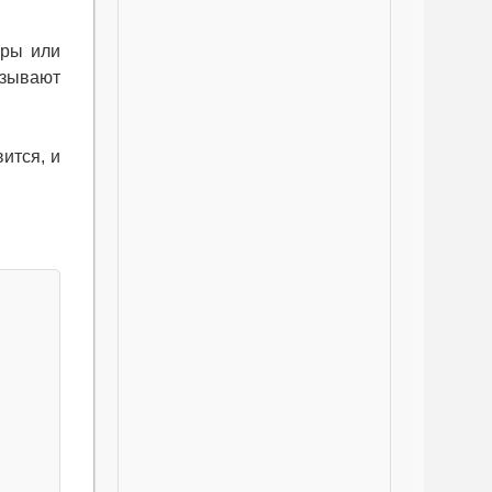
иры или
ызывают
ится, и