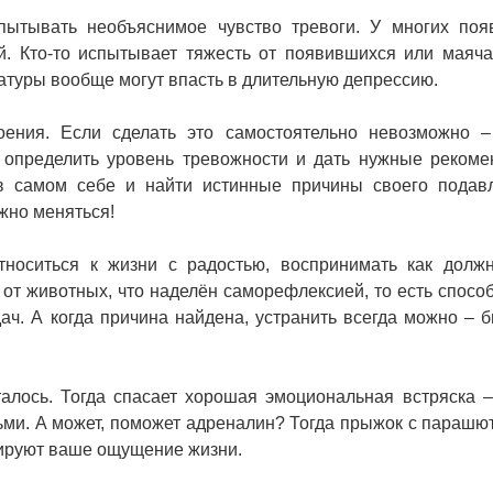
ытывать необъяснимое чувство тревоги. У многих поя
й. Кто-то испытывает тяжесть от появившихся или маяч
атуры вообще могут впасть в длительную депрессию.
оения. Если сделать это самостоятельно невозможно 
т определить уровень тревожности и дать нужные рекоме
в самом себе и найти истинные причины своего подав
ужно меняться!
тноситься к жизни с радостью, воспринимать как долж
 от животных, что наделён саморефлексией, то есть спосо
ач. А когда причина найдена, устранить всегда можно – 
талось. Тогда спасает хорошая эмоциональная встряска 
ми. А может, поможет адреналин? Тогда прыжок с парашю
ируют ваше ощущение жизни.