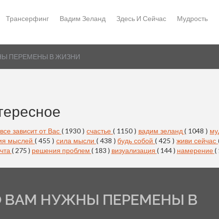
Трансерфинг
Вадим Зеланд
Здесь И Сейчас
Мудрость
ЖНЫ ПЕРЕМЕНЫ В ЖИЗНИ
тересное
все зависит от Вас
( 1930 )
счастье
( 1150 )
вадим зеланд
( 1048 )
му
ия мыслей
( 455 )
сила мысли
( 438 )
будь собой
( 425 )
живи сейчас
чта
( 275 )
решения проблем
( 183 )
визуализация
( 144 )
намерение
(
ТО ВАМ НУЖНЫ ПЕРЕМЕНЫ В