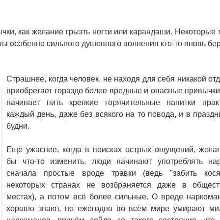
чки, как желание грызть ногти или карандаши. Некоторые т
уты особенно сильного душевного волнения кто-то вновь бер
Страшнее, когда человек, не находя для себя никакой от
приобретает гораздо более вредные и опасные привычки.
начинает пить крепкие горячительные напитки прак
каждый день, даже без всякого на то повода, и в праздни
будни.
Ещё ужаснее, когда в поисках острых ощущений, жела
бы что-то изменить, люди начинают употреблять нар
сначала простые вроде травки (ведь "забить кося
некоторых странах не возбраняется даже в общест
местах), а потом всё более сильные. О вреде наркома
хорошо знают, но ежегодно во всём мире умирают м