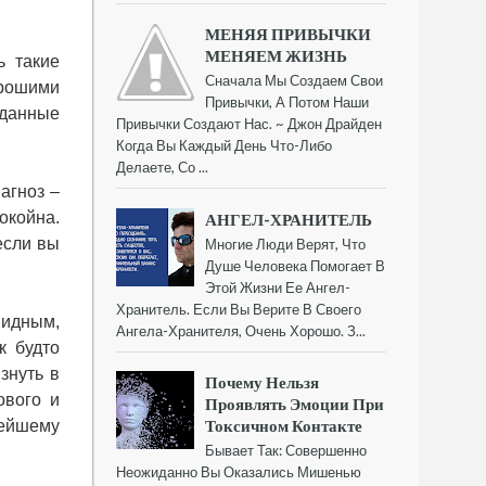
МЕНЯЯ ПРИВЫЧКИ
МЕНЯЕМ ЖИЗНЬ
ь такие
Сначала Мы Создаем Свои
орошими
Привычки, А Потом Наши
еданные
Привычки Создают Нас. ~ Джон Драйден
Когда Вы Каждый День Что-Либо
Делаете, Со ...
агноз –
окойна.
АНГЕЛ-ХРАНИТЕЛЬ
если вы
Многие Люди Верят, Что
Душе Человека Помогает В
Этой Жизни Ее Ангел-
Хранитель. Если Вы Верите В Своего
видным,
Ангела-Хранителя, Очень Хорошо. З...
к будто
знуть в
Почему Нельзя
ового и
Проявлять Эмоции При
Токсичном Контакте
нейшему
Бывает Так: Совершенно
Неожиданно Вы Оказались Мишенью