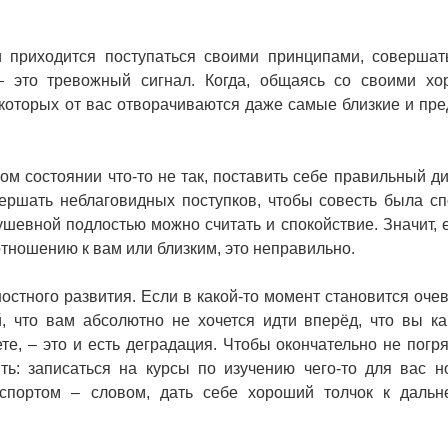
приходится поступаться своими принципами, совершат
– это тревожный сигнал. Когда, общаясь со своими х
 которых от вас отворачиваются даже самые близкие и пр
м состоянии что-то не так, поставить себе правильный ди
ершать неблаговидных поступков, чтобы совесть была сп
шевной подлостью можно считать и спокойствие. Значит, 
тношению к вам или близким, это неправильно.
стного развития. Если в какой-то момент становится оче
, что вам абсолютно не хочется идти вперёд, что вы ка
те, – это и есть деградация. Чтобы окончательно не погря
ть: записаться на курсы по изучению чего-то для вас н
я спортом – словом, дать себе хороший толчок к даль