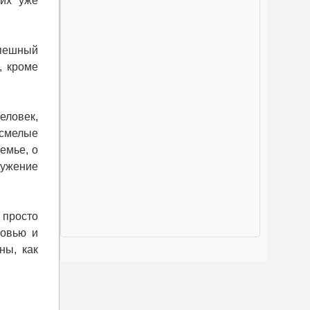
 их уже
пешный
, кроме
еловек,
 смелые
емье, о
сужение
 просто
бовью и
ны, как