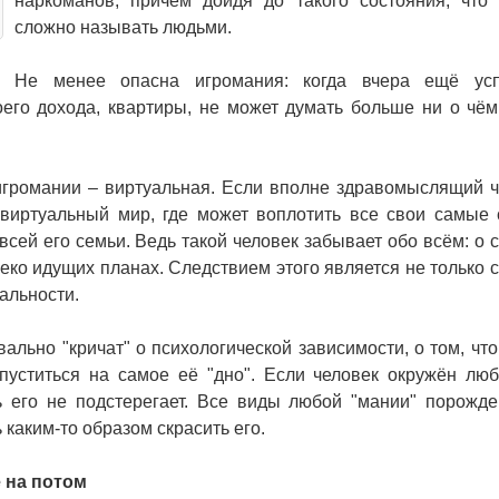
наркоманов, причём дойдя до такого состояния, что
сложно называть людьми.
Не менее опасна игромания: когда вчера ещё ус
его дохода, квартиры, не может думать больше ни о чём
громании – виртуальная. Если вполне здравомыслящий ч
в виртуальный мир, где может воплотить все свои самые
всей его семьи. Ведь такой человек забывает обо всём: о с
леко идущих планах. Следствием этого является не только 
альности.
ально "кричат" о психологической зависимости, о том, что
пуститься на самое её "дно". Если человек окружён лю
ь его не подстерегает. Все виды любой "мании" порожде
каким-то образом скрасить его.
е на потом