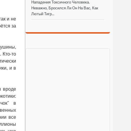
Нападения Токсичного Человека.
Неважно, Бросился Ли Он На Вас, Как
Лютый Тигр...
ак и не
ётся за
душины,
 Кто-то
тически
ки, и в
я вроде
котики:
чок" в
венных
нии все
иллионы