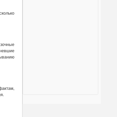
сколько
азочные
еневшие
пыванию
фактам,
ия.