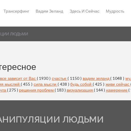
Трансерфинг
Вадим Зеланд
Здесь И Сейчас
Мудрость
ЯЦИИ ЛЮДЬМИ
тересное
все зависит от Вас
( 1930 )
счастье
( 1150 )
вадим зеланд
( 1048 )
му
ия мыслей
( 455 )
сила мысли
( 438 )
будь собой
( 425 )
живи сейчас
чта
( 275 )
решения проблем
( 183 )
визуализация
( 144 )
намерение
(
МАНИПУЛЯЦИИ ЛЮДЬМИ