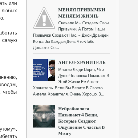
ать или
МЕНЯЯ ПРИВЫЧКИ
и любых
МЕНЯЕМ ЖИЗНЬ
но.
Сначала Мы Создаем Свои
Привычки, А Потом Наши
аботать
Привычки Создают Нас. ~ Джон Драйден
ю самую
Когда Вы Каждый День Что-Либо
Делаете, Со ...
АНГЕЛ-ХРАНИТЕЛЬ
Многие Люди Верят, Что
Душе Человека Помогает В
мнению,
Этой Жизни Ее Ангел-
оводам,
Хранитель. Если Вы Верите В Своего
, чтобы
Ангела-Хранителя, Очень Хорошо. З...
Нейробиологи
Называют 4 Вещи,
Которые Создают
Ощущение Счастья В
тому»,
Мозгу
ибегать