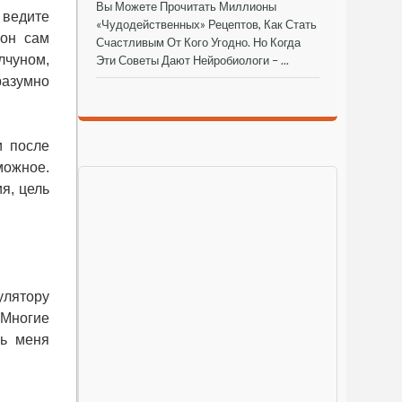
Вы Можете Прочитать Миллионы
 ведите
«чудодейственных» Рецептов, Как Стать
 он сам
Счастливым От Кого Угодно. Но Когда
лчуном,
Эти Советы Дают Нейробиологи – ...
азумно
и после
можное.
я, цель
лятору
 Многие
шь меня