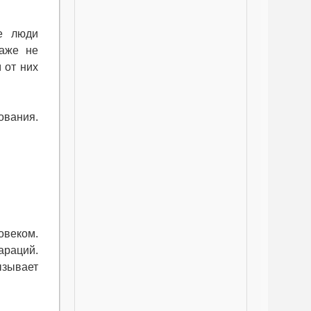
ые люди
аже не
 от них
ования.
овеком.
араций.
ызывает