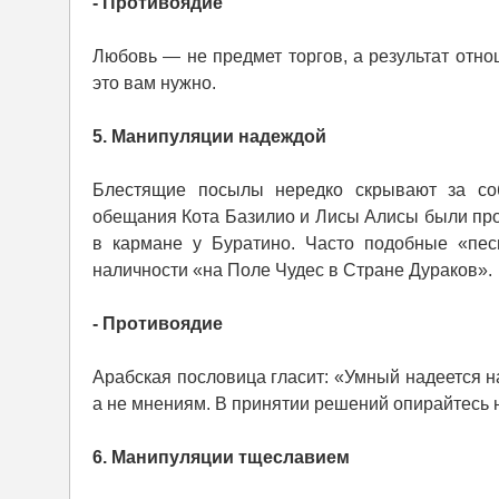
- Противоядие
Любовь — не предмет торгов, а результат отно
это вам нужно.
5. Манипуляции надеждой
Блестящие посылы нередко скрывают за со
обещания Кота Базилио и Лисы Алисы были про
в кармане у Буратино. Часто подобные «пе
наличности «на Поле Чудес в Стране Дураков».
- Противоядие
Арабская пословица гласит: «Умный надеется н
а не мнениям. В принятии решений опирайтесь н
6. Манипуляции тщеславием