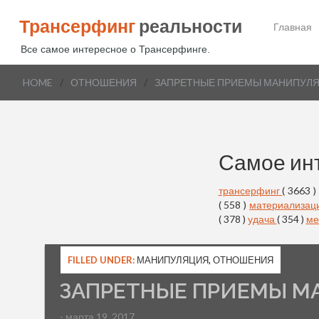
Трансерфинг
реальности
Главная
Все самое интересное о Трансерфинге.
HOME
/
ОТНОШЕНИЯ
/
ЗАПРЕТНЫЕ ПРИЕМЫ МАНИПУЛ
Самое ин
трансерфинг
( 3663 )
( 558 )
материализац
( 378 )
удача
( 354 )
ме
FILLED UNDER:
МАНИПУЛЯЦИЯ
,
ОТНОШЕНИЯ
ЗАПРЕТНЫЕ ПРИЕМЫ 
- марта 19, 2017