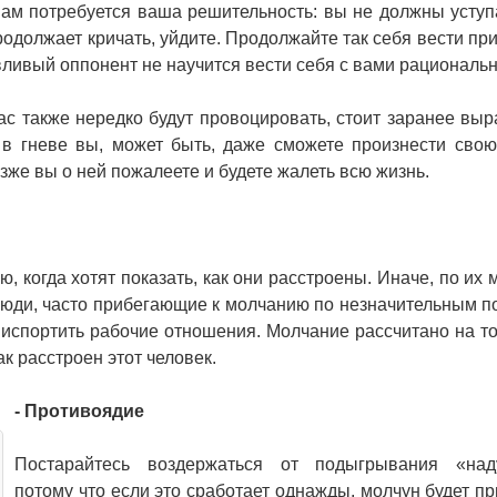
 вам потребуется ваша решительность: вы не должны уступ
родолжает кричать, уйдите. Продолжайте так себя вести пр
евливый оппонент не научится вести себя с вами рациональ
ас также нередко будут провоцировать, стоит заранее выр
 в гневе вы, может быть, даже сможете произнести сво
озже вы о ней пожалеете и будете жалеть всю жизнь.
 когда хотят показать, как они расстроены. Иначе, по их 
Люди, часто прибегающие к молчанию по незначительным п
испортить рабочие отношения. Молчание рассчитано на то
ак расстроен этот человек.
- Противоядие
Постарайтесь воздержаться от подыгрывания «наду
потому что если это сработает однажды, молчун будет пр