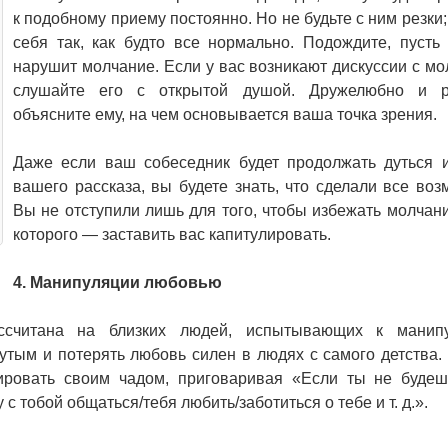
к подобному приему постоянно. Но не будьте с ним резки;
себя так, как будто все нормально. Подождите, пусть
нарушит молчание. Если у вас возникают дискуссии с мо
слушайте его с открытой душой. Дружелюбно и р
объясните ему, на чем основывается ваша точка зрения.
Даже если ваш собеседник будет продолжать дуться 
вашего рассказа, вы будете знать, что сделали все воз
Вы не отступили лишь для того, чтобы избежать молчани
которого — заставить вас капитулировать.
4. Манипуляции любовью
ссчитана на близких людей, испытывающих к манипу
утым и потерять любовь силен в людях с самого детства.
ировать своим чадом, приговаривая «Если ты не буде
ну с тобой общаться/тебя любить/заботиться о тебе и т. д.».