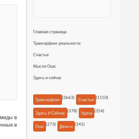
Главная страница
Трансерфинг реальности
Счастье
Мысли Ошо
Здесь и сейчас
(3663)
(1150)
Трансерфинг
Счастье
(378)
(354)
Здесь И Сейчас
Удача
амиды в
(273)
(241)
енные в
Ошо
Деньги