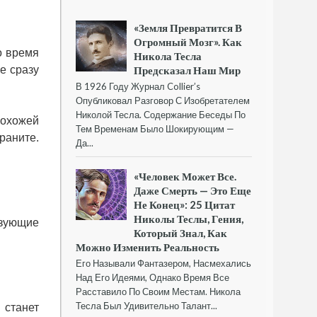
«Земля Превратится В
Огромный Мозг». Как
о время
Никола Тесла
е сразу
Предсказал Наш Мир
В 1926 Году Журнал Collier’s
Опубликовал Разговор С Изобретателем
Николой Тесла. Содержание Беседы По
похожей
Тем Временам Было Шокирующим —
раните.
Да...
«Человек Может Все.
Даже Смерть — Это Еще
Не Конец»: 25 Цитат
Николы Теслы, Гения,
ьзующие
Который Знал, Как
Можно Изменить Реальность
Его Называли Фантазером, Насмехались
Над Его Идеями, Однако Время Все
Расставило По Своим Местам. Никола
Тесла Был Удивительно Талант...
 станет