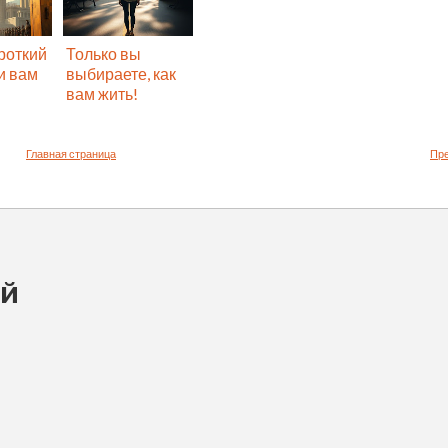
роткий
Только вы
ли вам
выбираете, как
вам жить!
Главная страница
Пр
ий