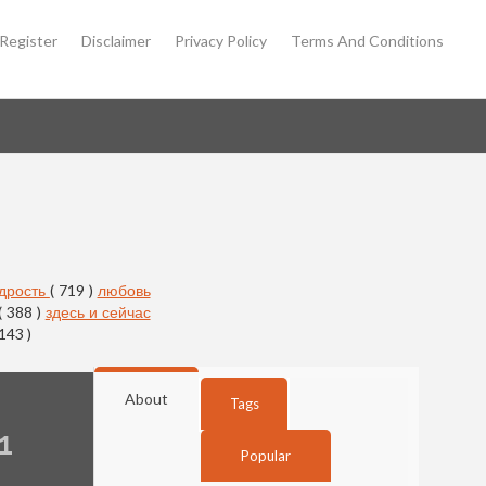
Register
Disclaimer
Privacy Policy
Terms And Conditions
дрость
( 719 )
любовь
( 388 )
здесь и сейчас
 143 )
About
Tags
1
Popular