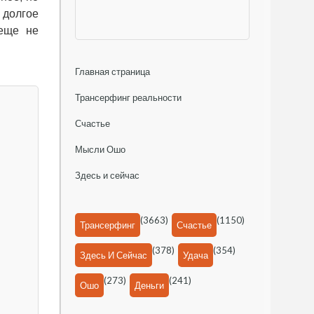
 долгое
 еще не
Главная страница
Трансерфинг реальности
Счастье
Мысли Ошо
Здесь и сейчас
(3663)
(1150)
Трансерфинг
Счастье
(378)
(354)
Здесь И Сейчас
Удача
(273)
(241)
Ошо
Деньги