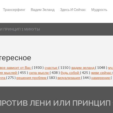
Трансерфинг
Вадим Зеланд
Здесь И Сейчас
Мудрость
И ПРИНЦИП 1 МИНУТЫ
тересное
все зависит от Вас
( 1930 )
счастье
( 1150 )
вадим зеланд
( 1048 )
му
ия мыслей
( 455 )
сила мысли
( 438 )
будь собой
( 425 )
живи сейчас
чта
( 275 )
решения проблем
( 183 )
визуализация
( 144 )
намерение
(
РОТИВ ЛЕНИ ИЛИ ПРИНЦИП 