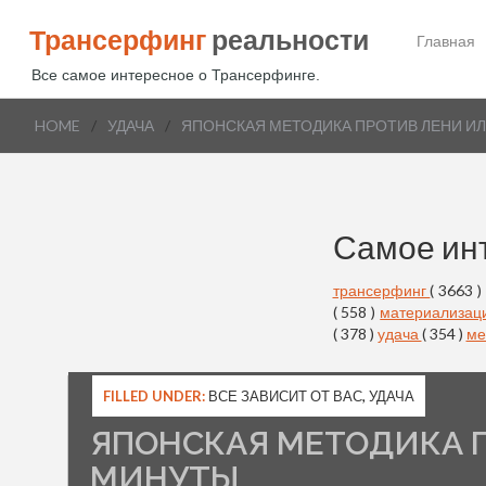
Трансерфинг
реальности
Главная
Все самое интересное о Трансерфинге.
HOME
/
УДАЧА
/
ЯПОНСКАЯ МЕТОДИКА ПРОТИВ ЛЕНИ ИЛ
Самое ин
трансерфинг
( 3663 )
( 558 )
материализац
( 378 )
удача
( 354 )
ме
FILLED UNDER:
ВСЕ ЗАВИСИТ ОТ ВАС
,
УДАЧА
ЯПОНСКАЯ МЕТОДИКА П
МИНУТЫ