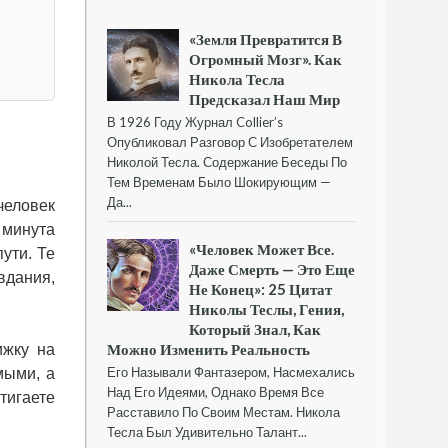
«Земля Превратится В
Огромный Мозг». Как
Никола Тесла
Предсказал Наш Мир
В 1926 Году Журнал Collier’s
Опубликовал Разговор С Изобретателем
Николой Тесла. Содержание Беседы По
Тем Временам Было Шокирующим —
Да...
человек
 минута
«Человек Может Все.
ути. Те
Даже Смерть — Это Еще
вдания,
Не Конец»: 25 Цитат
Николы Теслы, Гения,
Который Знал, Как
Можно Изменить Реальность
ижку на
Его Называли Фантазером, Насмехались
мыми, а
Над Его Идеями, Однако Время Все
тигаете
Расставило По Своим Местам. Никола
Тесла Был Удивительно Талант...