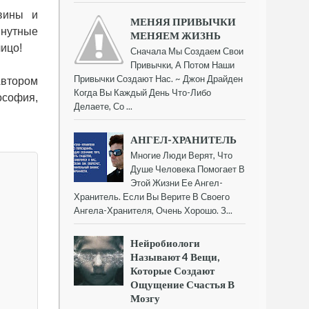
 вины и
МЕНЯЯ ПРИВЫЧКИ
инутные
МЕНЯЕМ ЖИЗНЬ
ицо!
Сначала Мы Создаем Свои
Привычки, А Потом Наши
Привычки Создают Нас. ~ Джон Драйден
Автором
Когда Вы Каждый День Что-Либо
ософия,
Делаете, Со ...
АНГЕЛ-ХРАНИТЕЛЬ
Многие Люди Верят, Что
Душе Человека Помогает В
Этой Жизни Ее Ангел-
Хранитель. Если Вы Верите В Своего
Ангела-Хранителя, Очень Хорошо. З...
Нейробиологи
Называют 4 Вещи,
Которые Создают
Ощущение Счастья В
Мозгу