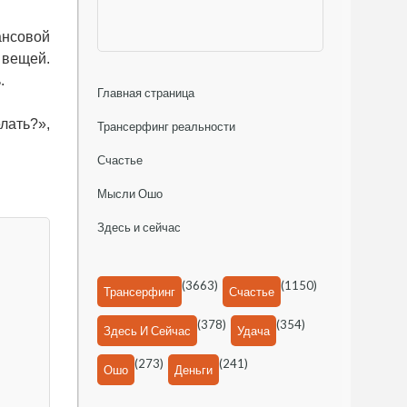
ансовой
 вещей.
.
Главная страница
лать?»,
Трансерфинг реальности
Счастье
Мысли Ошо
Здесь и сейчас
(3663)
(1150)
Трансерфинг
Счастье
(378)
(354)
Здесь И Сейчас
Удача
(273)
(241)
Ошо
Деньги