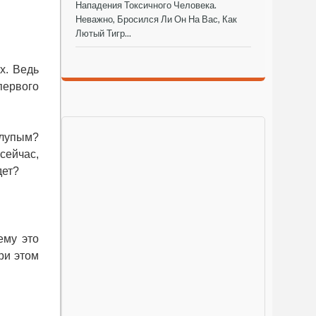
Нападения Токсичного Человека.
Неважно, Бросился Ли Он На Вас, Как
Лютый Тигр...
х. Ведь
первого
глупым?
сейчас,
дет?
ему это
ри этом