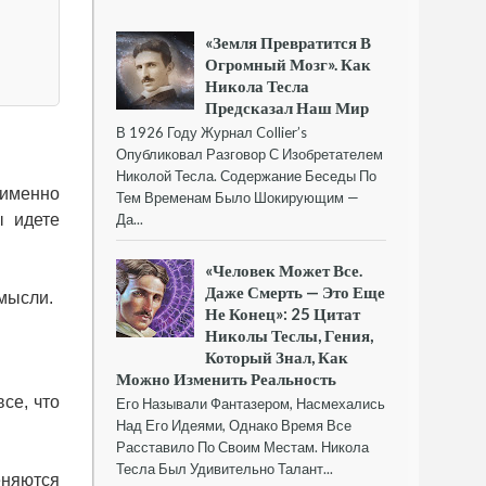
«Земля Превратится В
Огромный Мозг». Как
Никола Тесла
Предсказал Наш Мир
В 1926 Году Журнал Collier’s
Опубликовал Разговор С Изобретателем
Николой Тесла. Содержание Беседы По
 именно
Тем Временам Было Шокирующим —
ы идете
Да...
«Человек Может Все.
Даже Смерть — Это Еще
 мысли.
Не Конец»: 25 Цитат
Николы Теслы, Гения,
Который Знал, Как
Можно Изменить Реальность
все, что
Его Называли Фантазером, Насмехались
Над Его Идеями, Однако Время Все
Расставило По Своим Местам. Никола
Тесла Был Удивительно Талант...
еняются