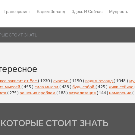
Трансерфинг
Вадим Зеланд
Здесь И Сейчас
Мудрость
РЫЕ СТОИТ ЗНАТЬ
тересное
все зависит от Вас
( 1930 )
счастье
( 1150 )
вадим зеланд
( 1048 )
му
ия мыслей
( 455 )
сила мысли
( 438 )
будь собой
( 425 )
живи сейчас
чта
( 275 )
решения проблем
( 183 )
визуализация
( 144 )
намерение
(
 КОТОРЫЕ СТОИТ ЗНАТЬ