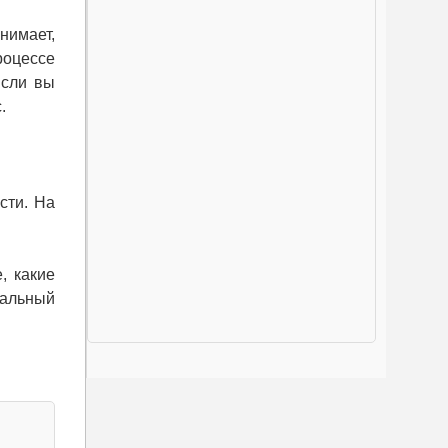
нимает,
роцессе
Если вы
.
сти. На
, какие
уальный