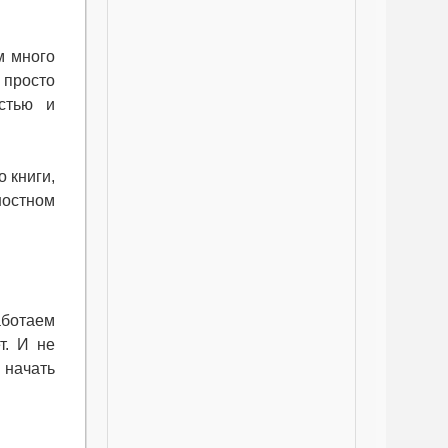
м много
 просто
стью и
 книги,
ностном
аботаем
т. И не
 начать