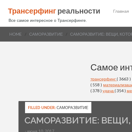
Трансерфинг
реальности
Главная
Все самое интересное о Трансерфинге.
HOME
/
САМОРАЗВИТИЕ
/
САМОРАЗВИТИЕ: ВЕЩИ, КОТО
Самое ин
трансерфинг
( 3663 )
( 558 )
материализац
( 378 )
удача
( 354 )
ме
FILLED UNDER:
САМОРАЗВИТИЕ
САМОРАЗВИТИЕ: ВЕЩИ,
- июня 10, 2017