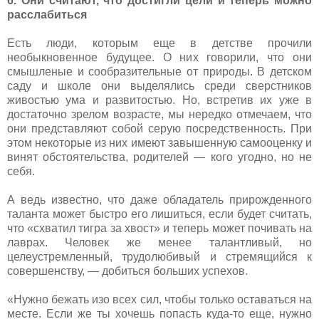
6. Они считают, что достигли цели и теперь можно
расслабиться
Есть люди, которым еще в детстве прочили
необыкновенное будущее. О них говорили, что они
смышленые и сообразительные от природы. В детском
саду и школе они выделялись среди сверстников
живостью ума и развитостью. Но, встретив их уже в
достаточно зрелом возрасте, мы нередко отмечаем, что
они представляют собой серую посредственность. При
этом некоторые из них имеют завышенную самооценку и
винят обстоятельства, родителей — кого угодно, но не
себя.
А ведь известно, что даже обладатель прирожденного
таланта может быстро его лишиться, если будет считать,
что «схватил тигра за хвост» и теперь может почивать на
лаврах. Человек же менее талантливый, но
целеустремленный, трудолюбивый и стремящийся к
совершенству, — добиться больших успехов.
«Нужно бежать изо всех сил, чтобы только оставаться на
месте. Если же ты хочешь попасть куда-то еще, нужно