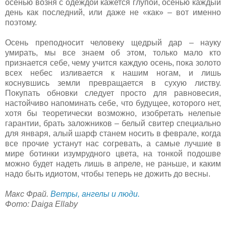
осенью возня с одеждой кажется глупой, осенью каждый
день как последний, или даже не «как» – вот именно
поэтому.
Осень преподносит человеку щедрый дар – науку
умирать, мы все знаем об этом, только мало кто
признается себе, чему учится каждую осень, пока золото
всех небес изливается к нашим ногам, и лишь
коснувшись земли превращается в сухую листву.
Покупать обновки следует просто для равновесия,
настойчиво напоминать себе, что будущее, которого нет,
хотя бы теоретически возможно, изобретать нелепые
гарантии, брать заложников – белый свитер специально
для января, алый шарф станем носить в феврале, когда
все прочие устанут нас согревать, а самые лучшие в
мире ботинки изумрудного цвета, на тонкой подошве
можно будет надеть лишь в апреле, не раньше, и каким
надо быть идиотом, чтобы теперь не дожить до весны.
Макс Фрай.
Ветры, ангелы и люди.
Фото: Daiga Ellaby