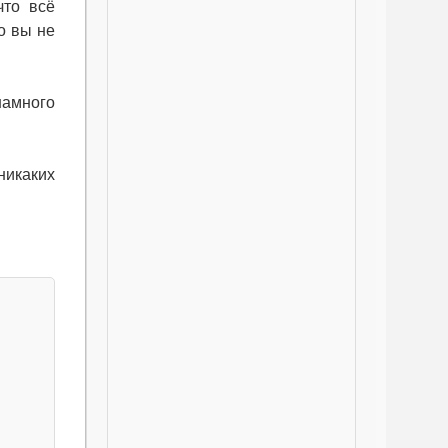
что всё
о вы не
намного
 никаких