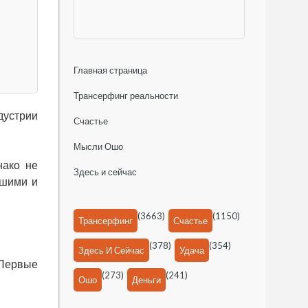
Главная страница
Трансерфинг реальности
дустрии
Счастье
Мысли Ошо
нако не
Здесь и сейчас
ошими и
(3663)
(1150)
Трансерфинг
Счастье
(378)
(354)
Здесь И Сейчас
Удача
 Первые
(273)
(241)
Ошо
Деньги