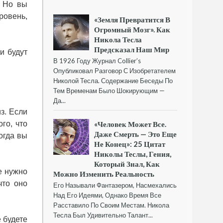
. Но вы
ровень,
«Земля Превратится В
Огромный Мозг». Как
Никола Тесла
Предсказал Наш Мир
и будут
В 1926 Году Журнал Collier’s
Опубликовал Разговор С Изобретателем
Николой Тесла. Содержание Беседы По
Тем Временам Было Шокирующим —
Да...
з. Если
го, что
«Человек Может Все.
Даже Смерть — Это Еще
огда вы
Не Конец»: 25 Цитат
Николы Теслы, Гения,
Который Знал, Как
е нужно
Можно Изменить Реальность
что оно
Его Называли Фантазером, Насмехались
Над Его Идеями, Однако Время Все
Расставило По Своим Местам. Никола
Тесла Был Удивительно Талант...
е будете