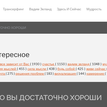
Трансерфинг
Вадим Зеланд
Здесь И Сейчас
Мудрость
ТАТОЧНО ХОРОШИ
тересное
все зависит от Вас
( 1930 )
счастье
( 1150 )
вадим зеланд
( 1048 )
му
ия мыслей
( 455 )
сила мысли
( 438 )
будь собой
( 425 )
живи сейчас
чта
( 275 )
решения проблем
( 183 )
визуализация
( 144 )
намерение
(
ЧТО ВЫ ДОСТАТОЧНО ХОРОШИ