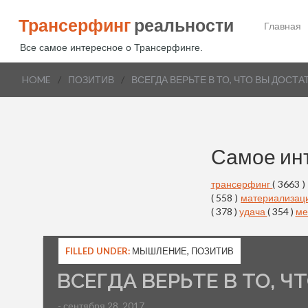
Трансерфинг
реальности
Главная
Все самое интересное о Трансерфинге.
HOME
/
ПОЗИТИВ
/
ВСЕГДА ВЕРЬТЕ В ТО, ЧТО ВЫ ДОС
Самое ин
трансерфинг
( 3663 )
( 558 )
материализац
( 378 )
удача
( 354 )
ме
FILLED UNDER:
МЫШЛЕНИЕ
,
ПОЗИТИВ
ВСЕГДА ВЕРЬТЕ В ТО, 
- сентября 28, 2017