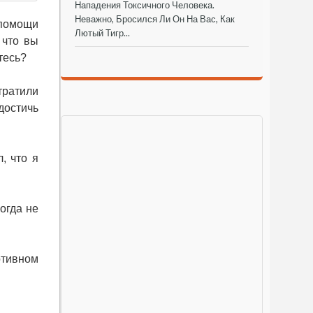
Нападения Токсичного Человека.
Неважно, Бросился Ли Он На Вас, Как
 помощи
Лютый Тигр...
 что вы
итесь?
тратили
достичь
, что я
огда не
отивном