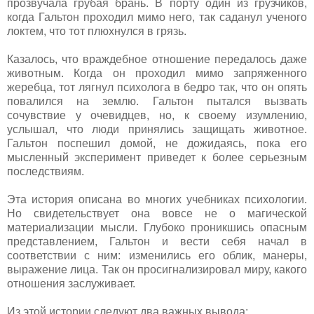
прозвучала грубая брань. В порту один из грузчиков,
когда Гальтон проходил мимо него, так саданул ученого
локтем, что тот плюхнулся в грязь.
Казалось, что враждебное отношение передалось даже
животным. Когда он проходил мимо запряженного
жеребца, тот лягнул психолога в бедро так, что он опять
повалился на землю. Гальтон пытался вызвать
сочувствие у очевидцев, но, к своему изумлению,
услышал, что люди принялись защищать животное.
Гальтон поспешил домой, не дожидаясь, пока его
мысленный эксперимент приведет к более серьезным
последствиям.
Эта история описана во многих учебниках психологии.
Но свидетельствует она вовсе не о магической
материализации мысли. Глубоко проникшись опасным
представлением, Гальтон и вести себя начал в
соответствии с ним: изменились его облик, манеры,
выражение лица. Так он просигнализировал миру, какого
отношения заслуживает.
Из этой истории следуют два важных вывода: