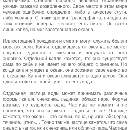
маятниками. Степень свободы человека ограничена
узкими рамками дозволенного. Свое место в этом мире
человек ошибочно определяет либо в качестве слуги,
либо хозяина. С точки зрения Трансерфинга, ни одна из
этих позиций неверна. Человек есть ничто. Он всего
лишь капля, на миг взлетевшая из океана.
Иллюстрацией рождения и смерти могут служить брызги
морских волн. Капля, отделившись от океана, не может
ощущать единство с океаном и получать от него
энергию. Отдельной капле кажется, что она существует
сама по себе и не имеет ничего общего с океаном. Но
когда капля упадет в океан, она осознает свое единство
с океаном. Капля и океан сливаются в одно целое. Они
одно и то же по своей сути – то есть вода.
Отдельная частица воды может принимать различные
формы: капля, снежинка, льдинка, облако пара. Формы
разные, но сущность одна. Частица не помнит и не
понимает, что она и океан – одно и то же. Частице
кажется, что океан – это волны, пена, брызги, айсберги,
течение, штиль… Точно так же частице кажется, что сама
она есть капля, или снежинка, или облачко пара. Частице