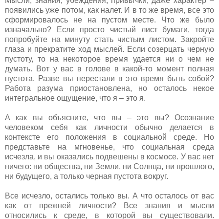
Мысли, знания, убеждения, привычки, даже характер –
появились уже потом, как налет. И в то же время, все это
сформировалось не на пустом месте. Что же было
изначально? Если просто чистый лист бумаги, тогда
попробуйте на минуту стать чистым листом. Закройте
глаза и прекратите ход мыслей. Если созерцать черную
пустоту, то на некоторое время удается ни о чем не
думать. Вот у вас в голове в какой-то момент полная
пустота. Разве вы перестали в это время быть собой?
Работа разума приостановлена, но осталось некое
интегральное ощущение, что я – это я.
А как вы объясните, что вы – это вы? Осознание
человеком себя как личности обычно делается в
контексте его положения в социальной среде. Но
представьте на мгновенье, что социальная среда
исчезла, и вы оказались подвешены в космосе. У вас нет
ничего: ни общества, ни Земли, ни Солнца, ни прошлого,
ни будущего, а только черная пустота вокруг.
Все исчезло, остались только вы. А что осталось от вас
как от прежней личности? Все знания и мысли
относились к среде, в которой вы существовали.