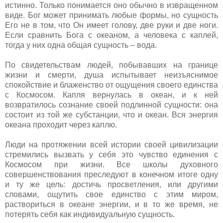
истинно. Только понимается оно обычно в извращенном
виде. Бог может принимать любые формы, но сущность
Его не в том, что Он имеет голову, две руки и две ноги.
Если сравнить Бога с океаном, а человека с каплей,
тогда у них одна общая сущность – вода.
По свидетельствам людей, побывавших на границе
жизни и смерти, душа испытывает неизъяснимое
спокойствие и блаженство от ощущения своего единства
с Космосом. Капля вернулась в океан, и к ней
возвратилось сознание своей подлинной сущности: она
состоит из той же субстанции, что и океан. Вся энергия
океана проходит через каплю.
Люди на протяжении всей истории своей цивилизации
стремились вызвать у себя это чувство единения с
Космосом при жизни. Все школы духовного
совершенствования преследуют в конечном итоге одну
и ту же цель: достичь просветления, или другими
словами, ощутить свое единство с этим миром,
раствориться в океане энергии, и в то же время, не
потерять себя как индивидуальную сущность.