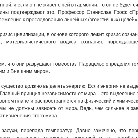
ной, и если он не живет с ней в гармонии, то он не будет с
ины подтверждают это. Профессор Станислав Гроф: «П
тремление к преследованию линейных (эгоистичных) целей»
ризис цивилизации, в основе которого лежит кризис сознан
о, материалистического модуса сознания, порождающ
ем, что они разрушают гомеостаз. Парацельс определил го
ним и Внешним миром.
е существо должно выделять энергию. Если энергия не выде
. Главный принцип независимости от мира – это выделение 
овном плане и распространяется на физический и химическ
 мы не должны зависеть от мира. Ведь, чем сильнее я за
ат изменения этого мира.
засухи, перепада температур. Давно замечено, что пе
герях, оставшись наедине с природой и т.д., погиба