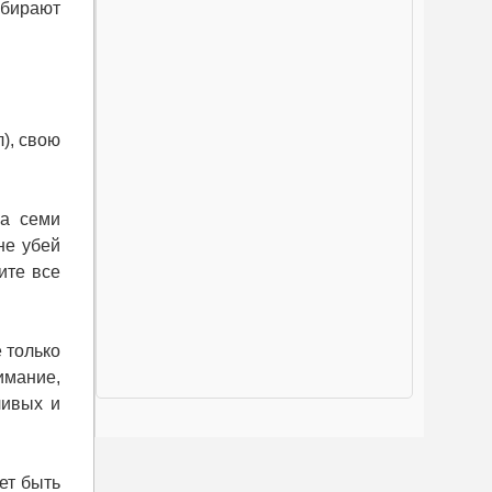
абирают
), свою
на семи
не убей
ите все
 только
имание,
ливых и
ет быть