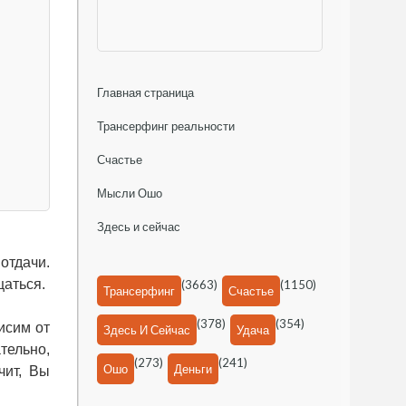
Главная страница
Трансерфинг реальности
Счастье
Мысли Ошо
Здесь и сейчас
отдачи.
щаться.
(3663)
(1150)
Трансерфинг
Счастье
(378)
(354)
исим от
Здесь И Сейчас
Удача
тельно,
(273)
(241)
Ошо
Деньги
чит, Вы