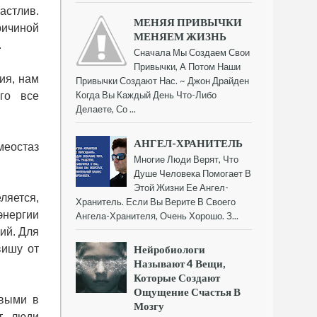
частлив.
МЕНЯЯ ПРИВЫЧКИ
ричиной
МЕНЯЕМ ЖИЗНЬ
.
Сначала Мы Создаем Свои
Привычки, А Потом Наши
ия, нам
Привычки Создают Нас. ~ Джон Драйден
Когда Вы Каждый День Что-Либо
его все
Делаете, Со ...
АНГЕЛ-ХРАНИТЕЛЬ
меостаз
Многие Люди Верят, Что
Душе Человека Помогает В
Этой Жизни Ее Ангел-
ляется,
Хранитель. Если Вы Верите В Своего
энергии
Ангела-Хранителя, Очень Хорошо. З...
ий. Для
Нейробиологи
вишу от
Называют 4 Вещи,
Которые Создают
Ощущение Счастья В
рвыми в
Мозгу
ют люди