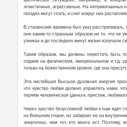
эгоистичные, агрессивные. На непривязанных ни 
гвоздях могут спать, и снег вокруг них растаплив
В сталинские времена был указ расстреливать,
они каким-то странным образом не то, что не у
узниках и до последних минут жизни излучали с
Таким образом, мы должны перестать быть п
отдаем на физическом, эмоциональном и т.д. у
только на божественном уровне, где она присут
Эта чистейшая Высшая духовная энергия прох
что чувство любви должно управлять нами, чт
теряем человеческое (деньги, престиж, любимого 
Через чувство безусловной любви к нам идет гл
на Внешнем плане, но забирает ее на внутренне
энергичны, чем тот, кто много ест. Поэтому,