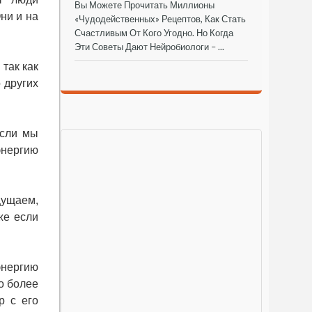
Вы Можете Прочитать Миллионы
ни и на
«чудодейственных» Рецептов, Как Стать
Счастливым От Кого Угодно. Но Когда
Эти Советы Дают Нейробиологи – ...
так как
 других
если мы
энергию
щущаем,
же если
энергию
о более
р с его