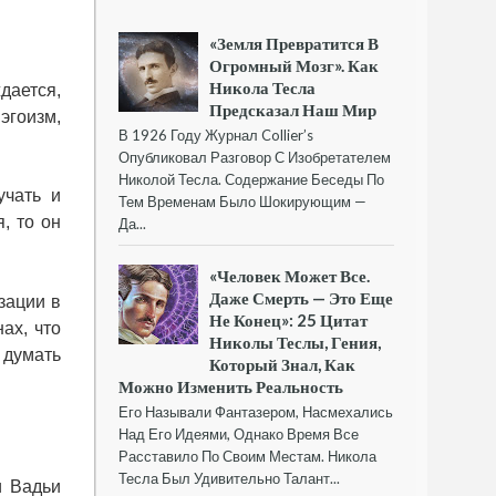
«Земля Превратится В
Огромный Мозг». Как
Никола Тесла
дается,
Предсказал Наш Мир
эгоизм,
В 1926 Году Журнал Collier’s
Опубликовал Разговор С Изобретателем
Николой Тесла. Содержание Беседы По
учать и
Тем Временам Было Шокирующим —
, то он
Да...
«Человек Может Все.
Даже Смерть — Это Еще
зации в
Не Конец»: 25 Цитат
ах, что
Николы Теслы, Гения,
 думать
Который Знал, Как
Можно Изменить Реальность
Его Называли Фантазером, Насмехались
Над Его Идеями, Однако Время Все
Расставило По Своим Местам. Никола
Тесла Был Удивительно Талант...
и Вадьи