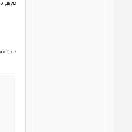
по двум
овек не