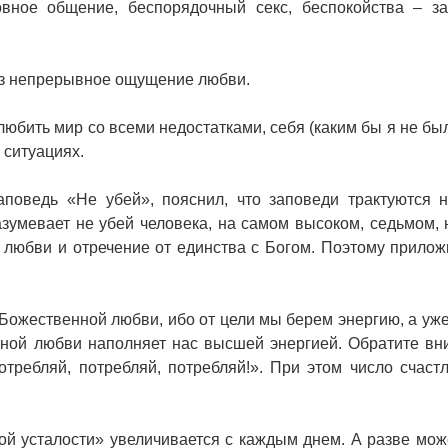
овное общение, беспорядочный секс, беспокойства – з
ез непрерывное ощущение любви.
любить мир со всеми недостатками, себя (каким бы я не был
 ситуациях.
поведь «Не убей», пояснил, что заповеди трактуются 
зумевает не убей человека, на самом высоком, седьмом, 
т любви и отречение от единства с Богом. Поэтому прилож
 Божественной любви, ибо от цели мы берем энергию, а уже
нной любви наполняет нас высшей энергией. Обратите вн
требляй, потребляй, потребляй!». При этом число счаст
й усталости» увеличивается с каждым днем. А разве мож