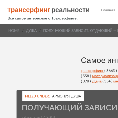
Трансерфинг
реальности
Главная
Все самое интересное о Трансерфинге.
HOME
/
ДУША
/
ПОЛУЧАЮЩИЙ ЗАВИСИТ, ОТДАЮЩИЙ — 
Самое ин
трансерфинг
( 3663 )
( 558 )
материализац
( 378 )
удача
( 354 )
ме
FILLED UNDER:
ГАРМОНИЯ
,
ДУША
ПОЛУЧАЮЩИЙ ЗАВИСИТ
- февраля 17, 2018