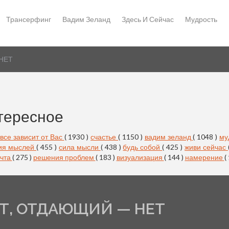
Трансерфинг
Вадим Зеланд
Здесь И Сейчас
Мудрость
НЕТ
тересное
все зависит от Вас
( 1930 )
счастье
( 1150 )
вадим зеланд
( 1048 )
му
ия мыслей
( 455 )
сила мысли
( 438 )
будь собой
( 425 )
живи сейчас
чта
( 275 )
решения проблем
( 183 )
визуализация
( 144 )
намерение
(
, ОТДАЮЩИЙ — НЕТ