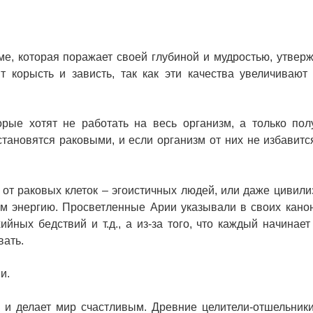
е, которая поражает своей глубиной и мудростью, утверж
 корысть и зависть, так как эти качества увеличивают 
орые хотят не работать на весь организм, а только пол
тановятся раковыми, и если организм от них не избавится
 от раковых клеток – эгоистичных людей, или даже цивили
им энергию. Просветленные Арии указывали в своих канон
ийных бедствий и т.д., а из-за того, что каждый начинает
вать.
и.
 и делает мир счастливым. Древние целители-отшельник