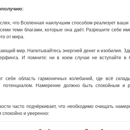
гополучию:
слях, что Вселенная наилучшим способом реализует ваши 
всеми теми благами, которые она даёт. Разрешите себе име
это от мира.
жающий мир. Напитывайтесь энергией денег и изобилия. Зд
ерфинга. И помните: ни в коем случае не вступайте в
уг себя область гармоничных колебаний, где всё склад
ым потенциалом. Намерение должно быть спокойным и 
ости часто подчёркивает, что необходимо очищать намер
и спокойно и уверенно: