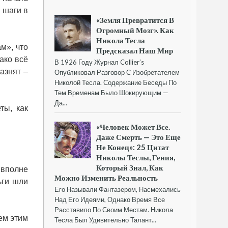
 шаги в
«Земля Превратится В
Огромный Мозг». Как
Никола Тесла
ам», что
Предсказал Наш Мир
ако всё
В 1926 Году Журнал Collier’s
разнят –
Опубликовал Разговор С Изобретателем
Николой Тесла. Содержание Беседы По
Тем Временам Было Шокирующим —
Да...
ты, как
«Человек Может Все.
Даже Смерть — Это Еще
Не Конец»: 25 Цитат
Николы Теслы, Гения,
Который Знал, Как
 вполне
Можно Изменить Реальность
ьги шли
Его Называли Фантазером, Насмехались
Над Его Идеями, Однако Время Все
Расставило По Своим Местам. Никола
ем этим
Тесла Был Удивительно Талант...