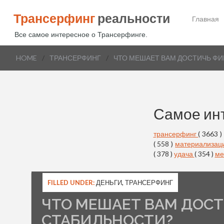
Трансерфинг
реальности
Главная
Все самое интересное о Трансерфинге.
HOME
/
ТРАНСЕРФИНГ
/
ЧТО МЕШАЕТ ВАМ ДОСТИЧЬ Ф
Самое ин
трансерфинг
( 3663 )
( 558 )
материализац
( 378 )
удача
( 354 )
ме
FILLED UNDER:
ДЕНЬГИ
,
ТРАНСЕРФИНГ
ЧТО МЕШАЕТ ВАМ ДОС
СТАБИЛЬНОСТИ?