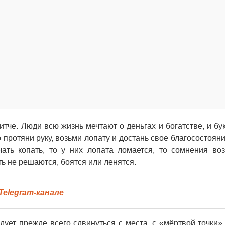
ритче. Люди всю жизнь мечтают о деньгах и богатстве, и бу
о протяни руку, возьми лопату и достань свое благосостоян
ать копать, то у них лопата ломается, то сомнения воз
ть не решаются, боятся или ленятся.
Telegram-канале
ет прежде всего сдвинуться с места, с «мёртвой точки»,