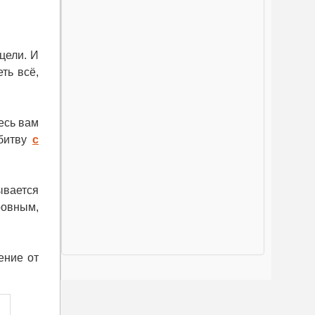
цели. И
ть всё,
есь вам
 битву
с
ывается
ровным,
ение от