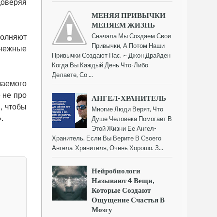
доверяя
МЕНЯЯ ПРИВЫЧКИ
МЕНЯЕМ ЖИЗНЬ
Сначала Мы Создаем Свои
полняют
Привычки, А Потом Наши
енежные
Привычки Создают Нас. ~ Джон Драйден
Когда Вы Каждый День Что-Либо
Делаете, Со ...
лаемого
 не про
АНГЕЛ-ХРАНИТЕЛЬ
, чтобы
Многие Люди Верят, Что
».
Душе Человека Помогает В
Этой Жизни Ее Ангел-
Хранитель. Если Вы Верите В Своего
Ангела-Хранителя, Очень Хорошо. З...
Нейробиологи
Называют 4 Вещи,
Которые Создают
Ощущение Счастья В
Мозгу