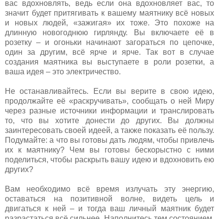
вас вдохновлять, ведь если она вдохновляет вас, то
значит будет притягивать к вашему маятнику всё новых
и новых людей, «зажигая» их тоже. Это похоже на
длинную новогоднюю гирлянду. Вы включаете её в
розетку – и огоньки начинают загораться по цепочке,
один за другим, всё ярче и ярче. Так вот в случае
создания маятника вы выступаете в роли розетки, а
ваша идея – это электричество.
Не останавливайтесь. Если вы верите в свою идею,
продолжайте её «раскручивать», сообщать о ней Миру
через разные источники информации и транслировать
то, что вы хотите донести до других. Вы должны
заинтересовать своей идеей, а также показать её пользу.
Подумайте: а что вы готовы дать людям, чтобы привлечь
их к маятнику? Чем вы готовы бескорыстно с ними
поделиться, чтобы раскрыть вашу идею и вдохновить ею
других?
Вам необходимо всё время излучать эту энергию,
оставаться на позитивной волне, видеть цель и
двигаться к ней – и тогда ваш личный маятник будет
разрастаться всё сильнее. Наполнитесь тем состоянием,