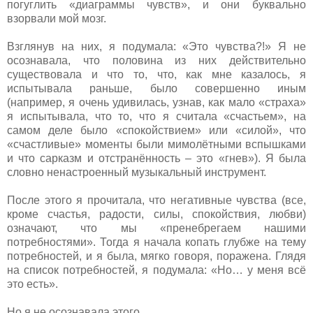
погуглить «диаграммы чувств», и они буквально
взорвали мой мозг.
Взглянув на них, я подумала: «Это чувства?!» Я не
осознавала, что половина из них действительно
существовала и что то, что, как мне казалось, я
испытывала раньше, было совершенно иным
(например, я очень удивилась, узнав, как мало «страха»
я испытывала, что то, что я считала «счастьем», на
самом деле было «спокойствием» или «силой», что
«счастливые» моменты были мимолётными вспышками
и что сарказм и отстранённость – это «гнев»). Я была
словно ненастроенный музыкальный инструмент.
После этого я прочитала, что негативные чувства (все,
кроме счастья, радости, силы, спокойствия, любви)
означают, что мы «пренебрегаем нашими
потребностями». Тогда я начала копать глубже на тему
потребностей, и я была, мягко говоря, поражена. Глядя
на список потребностей, я подумала: «Но… у меня всё
это есть».
Но я не осознавала этого.