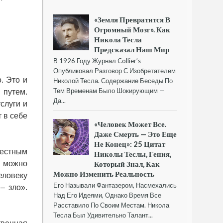
«Земля Превратится В
Огромный Мозг». Как
Никола Тесла
Предсказал Наш Мир
В 1926 Году Журнал Collier’s
Опубликовал Разговор С Изобретателем
. Это и
Николой Тесла. Содержание Беседы По
Тем Временам Было Шокирующим —
 путем.
Да...
слуги и
т в себе
«Человек Может Все.
Даже Смерть — Это Еще
Не Конец»: 25 Цитат
честным
Николы Теслы, Гения,
а можно
Который Знал, Как
Можно Изменить Реальность
еловеку
Его Называли Фантазером, Насмехались
– зло».
Над Его Идеями, Однако Время Все
Расставило По Своим Местам. Никола
Тесла Был Удивительно Талант...