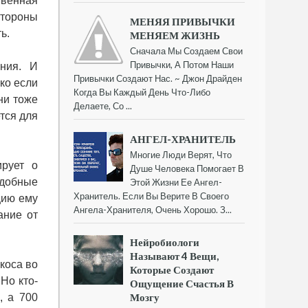
твенная
стороны
МЕНЯЯ ПРИВЫЧКИ
ь.
МЕНЯЕМ ЖИЗНЬ
Сначала Мы Создаем Свои
Привычки, А Потом Наши
ания. И
Привычки Создают Нас. ~ Джон Драйден
ко если
Когда Вы Каждый День Что-Либо
ни тоже
Делаете, Со ...
тся для
АНГЕЛ-ХРАНИТЕЛЬ
Многие Люди Верят, Что
ирует о
Душе Человека Помогает В
одобные
Этой Жизни Ее Ангел-
Хранитель. Если Вы Верите В Своего
цию ему
Ангела-Хранителя, Очень Хорошо. З...
ание от
Нейробиологи
Называют 4 Вещи,
коса во
Которые Создают
Но кто-
Ощущение Счастья В
Мозгу
, а 700