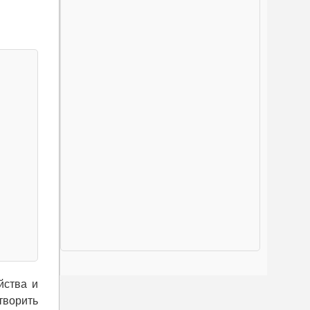
йства и
творить