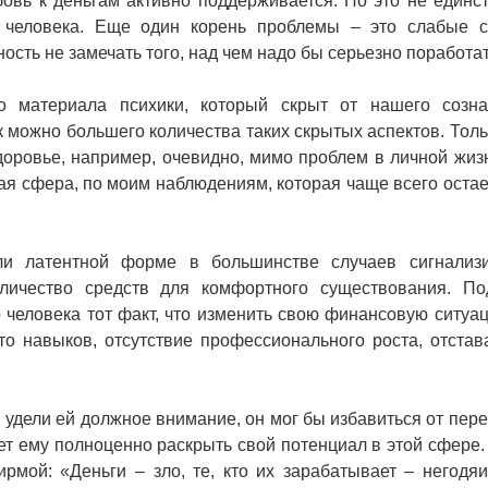
овь к деньгам активно поддерживается. Но это не единс
о человека. Еще один корень проблемы – это слабые 
сть не замечать того, над чем надо бы серьезно поработат
го материала психики, который скрыт от нашего созн
ак можно большего количества таких скрытых аспектов. Толь
доровье, например, очевидно, мимо проблем в личной жиз
ная сфера, по моим наблюдениям, которая чаще всего остае
ли латентной форме в большинстве случаев сигнализ
оличество средств для комфортного существования. П
 человека тот факт, что изменить свою финансовую ситуа
то навыков, отсутствие профессионального роста, отстав
 удели ей должное внимание, он мог бы избавиться от пере
ет ему полноценно раскрыть свой потенциал в этой сфере. 
рмой: «Деньги – зло, те, кто их зарабатывает – негодяи