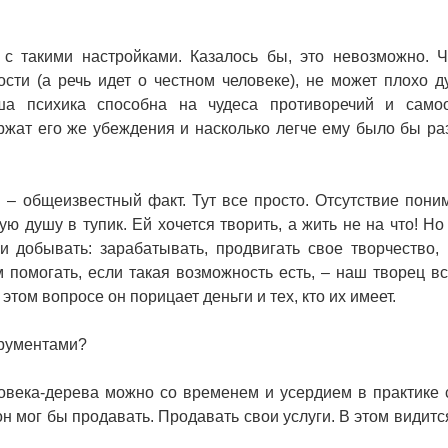
с такими настройками. Казалось бы, это невозможно. Ч
сти (а речь идет о честном человеке), не может плохо д
аша психика способна на чудеса противоречий и само
ржат его же убеждения и насколько легче ему было бы ра
 – общеизвестный факт. Тут все просто. Отсутствие пони
ую душу в тупик. Ей хочется творить, а жить не на что! Но
и добывать: зарабатывать, продвигать свое творчество, 
ом помогать, если такая возможность есть, – наш творец вс
этом вопросе он порицает деньги и тех, кто их имеет.
трументами?
еловека-дерева можно со временем и усердием в практике 
он мог бы продавать. Продавать свои услуги. В этом видитс