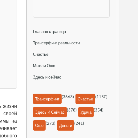
Главная страница
Трансерфинг реальности
Счастье
Мысли Ошо
Здесь и сейчас
(3663)
(1150)
Трансерфинг
Счастье
ь жизни
(378)
(354)
Здесь И Сейчас
Удача
я своей
уммы на
(273)
(241)
Ошо
Деньги
ечивает
обного