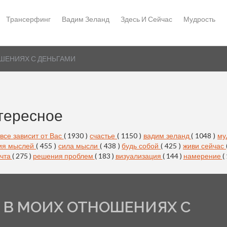
Трансерфинг
Вадим Зеланд
Здесь И Сейчас
Мудрость
ОШЕНИЯХ С ДЕНЬГАМИ
тересное
все зависит от Вас
( 1930 )
счастье
( 1150 )
вадим зеланд
( 1048 )
му
ия мыслей
( 455 )
сила мысли
( 438 )
будь собой
( 425 )
живи сейчас
чта
( 275 )
решения проблем
( 183 )
визуализация
( 144 )
намерение
(
К В МОИХ ОТНОШЕНИЯХ С