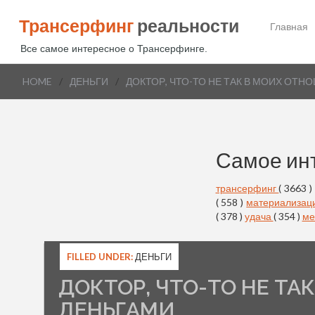
Трансерфинг
реальности
Главная
Все самое интересное о Трансерфинге.
HOME
/
ДЕНЬГИ
/
ДОКТОР, ЧТО-ТО НЕ ТАК В МОИХ ОТН
Самое ин
трансерфинг
( 3663 )
( 558 )
материализац
( 378 )
удача
( 354 )
ме
FILLED UNDER:
ДЕНЬГИ
ДОКТОР, ЧТО-ТО НЕ ТА
ДЕНЬГАМИ