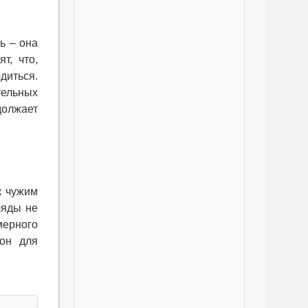
ь – она
т, что,
диться.
тельных
должает
к чужим
ляды не
мерного
фон для