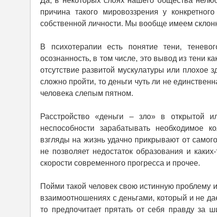
Да, в некоторых слоях нашего общества нелюб
причина такого мировоззрения у конкретног
собственной личности. Мы вообще имеем склонно
В психотерапии есть понятие тени, тенево
осознанность, в том числе, это вывод из тени к
отсутствие развитой мускулатуры или плохое з
сложно пройти, то деньги чуть ли не единствен
человека слепым пятном.
Расстройство «деньги – зло» в открытой и
неспособности зарабатывать необходимое к
взгляды на жизнь удачно прикрывают от самого
не позволяет недостаток образования и каких-
скорости современного прогресса и прочее.
Пойми такой человек свою истинную проблему и
взаимоотношениях с деньгами, который и не да
то предпочитает прятать от себя правду за ши