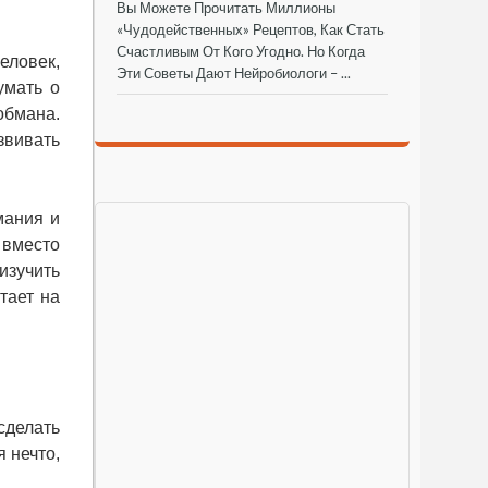
Вы Можете Прочитать Миллионы
«чудодейственных» Рецептов, Как Стать
Счастливым От Кого Угодно. Но Когда
еловек,
Эти Советы Дают Нейробиологи – ...
умать о
обмана.
звивать
мания и
 вместо
изучить
тает на
сделать
я нечто,