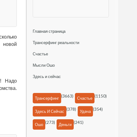
Главная страница
сколько
Трансерфинг реальности
й новой
Счастье
Мысли Ошо
Здесь и сейчас
о! Надо
омства.
(3663)
(1150)
Трансерфинг
Счастье
(378)
(354)
Здесь И Сейчас
Удача
(273)
(241)
Ошо
Деньги