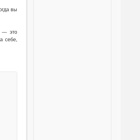
когда вы
я — это
а себе,