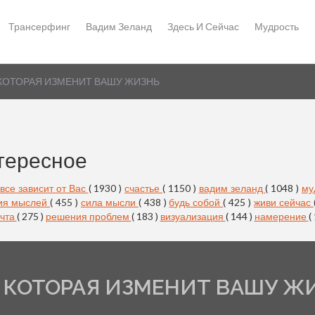
Трансерфинг
Вадим Зеланд
Здесь И Сейчас
Мудрость
 КОТОРАЯ ИЗМЕНИТ ВАШУ ЖИЗНЬ
тересное
все зависит от Вас
( 1930 )
счастье
( 1150 )
вадим зеланд
( 1048 )
му
ия мыслей
( 455 )
сила мысли
( 438 )
будь собой
( 425 )
живи сейчас
чта
( 275 )
решения проблем
( 183 )
визуализация
( 144 )
намерение
(
 КОТОРАЯ ИЗМЕНИТ ВАШУ Ж