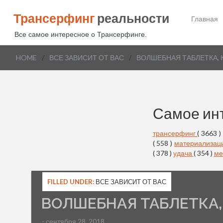
Трансерфинг
реальности
Главная
Все самое интересное о Трансерфинге.
HOME
/
ВСЕ ЗАВИСИТ ОТ ВАС
/
ВОЛШЕБНАЯ ТАБЛЕТКА,
Самое ин
трансерфинг
( 3663 )
( 558 )
материализац
( 378 )
удача
( 354 )
ме
FILLED UNDER:
ВСЕ ЗАВИСИТ ОТ ВАС
ВОЛШЕБНАЯ ТАБЛЕТКА,
- сентября 28, 2018