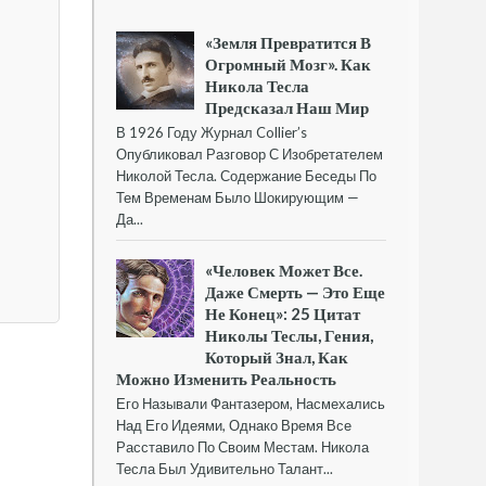
«Земля Превратится В
Огромный Мозг». Как
Никола Тесла
Предсказал Наш Мир
В 1926 Году Журнал Collier’s
Опубликовал Разговор С Изобретателем
Николой Тесла. Содержание Беседы По
Тем Временам Было Шокирующим —
Да...
«Человек Может Все.
Даже Смерть — Это Еще
Не Конец»: 25 Цитат
Николы Теслы, Гения,
Который Знал, Как
Можно Изменить Реальность
Его Называли Фантазером, Насмехались
Над Его Идеями, Однако Время Все
Расставило По Своим Местам. Никола
Тесла Был Удивительно Талант...