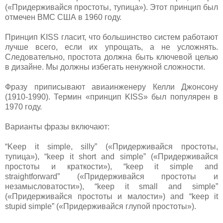
(«Придерживайся простоты, тупица»). Этот принцип был
отмечен ВМС США в 1960 году.
Принцип KISS гласит, что большинство систем работают
лучше всего, если их упрощать, а не усложнять.
Следовательно, простота должна быть ключевой целью
в дизайне. Мы должны избегать ненужной сложности.
Фразу приписывают авиаинженеру Келли Джонсону
(1910-1990). Термин «принцип KISS» был популярен в
1970 году.
Варианты фразы включают:
“Keep it simple, silly” («Придерживайся простоты,
тупица»), “keep it short and simple” («Придерживайся
простоты и краткости»), “keep it simple and
straightforward” («Придерживайся простоты и
незамысловатости»), “keep it small and simple”
(«Придерживайся простоты и малости») and “keep it
stupid simple” («Придерживайся глупой простоты»).