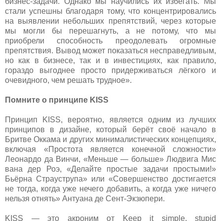
бизнес-задачи. Однако мы научились их избегать. Мы
стали успешны благодаря тому, что концентрировались
на выявлении небольших препятствий, через которые
мы могли бы перешагнуть, а не потому, что мы
приобрели способность преодолевать огромные
препятствия. Вывод может показаться несправедливым,
но как в бизнесе, так и в инвестициях, как правило,
гораздо выгоднее просто придерживаться лёгкого и
очевидного, чем решать трудное».
Помните о принципе KISS
Принцип KISS, вероятно, является одним из лучших
принципов в дизайне, который берёт своё начало в
Бритве Оккама и других минималистических концепциях,
включая «Простота является конечной сложности»
Леонардо да Винчи, «Меньше — больше» Людвига Мис
вана дер Роэ, «Делайте простые задачи простыми!»
Бьёрна Страуструпа» или «Совершенство достигается
не тогда, когда уже нечего добавить, а когда уже ничего
нельзя отнять» Антуана де Сент-Экзюпери.
KISS — это акроним от Keep it simple, stupid