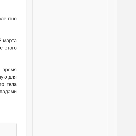
алентно
2 марта
е этого
о время
мую для
го тела
епадами