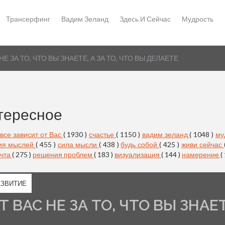
Трансерфинг
Вадим Зеланд
Здесь И Сейчас
Мудрость
 ЗА ТО, ЧТО ВЫ ЗНАЕТЕ, А ЗА ТО, ЧТО ВЫ ДЕЛАЕТЕ
тересное
все зависит от Вас
( 1930 )
счастье
( 1150 )
вадим зеланд
( 1048 )
му
ия мыслей
( 455 )
сила мысли
( 438 )
будь собой
( 425 )
живи сейчас
чта
( 275 )
решения проблем
( 183 )
визуализация
( 144 )
намерение
(
ЗВИТИЕ
ВАС НЕ ЗА ТО, ЧТО ВЫ ЗНАЕТ