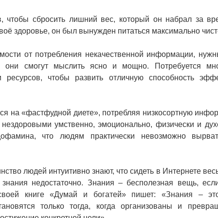
, чтобы сбросить лишний вес, который он набрал за вр
своё здоровье, он был вынужден питаться максимально чист
мости от потребления некачественной информации, нужн
м они смогут мыслить ясно и мощно. Потребуется мн
 ресурсов, чтобы развить отличную способность эфф
тся на «фастфудной диете», потребляя низкосортную инфо
 нездоровыми умственно, эмоционально, физически и дух
офамина, что людям практически невозможно вырват
нство людей интуитивно знают, что сидеть в Интернете весь
о знания недостаточно. Знания – бесполезная вещь, есл
своей книге «Думай и богатей» пишет: «Знания – эт
тановятся только тогда, когда организованы и превр
остижение конкретной цели».