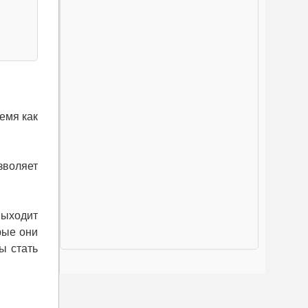
емя как
зволяет
выходит
рые они
ы стать