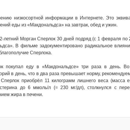
ению низкосортной информации в Интернете. Это эквив
ений еды из «Макдональдса» на завтрак, обед и ужин.
-летний Морган Сперлок 30 дней подряд (с 1 февраля по 
льдса». В фильме задокументировано радикальное влияни
 благополучие Сперлока.
ок покупал еду в «Макдональдсе» три раза в день. В
орий в день, что в два раза превышает норму, рекомендуе
, Сперлок приобрёл 11 килограмм лишнего веса (масса е
стерина до 6 ммоль/л (= 230 мг/дл), столкнулся с пер
нием жира в печени.