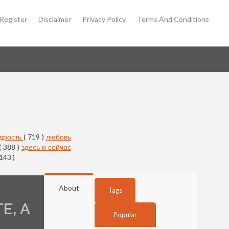
Register
Disclaimer
Privacy Policy
Terms And Conditions
дрость
( 719 )
любовь
( 388 )
здесь и сейчас
 143 )
About
Tags
Е, А
Popular