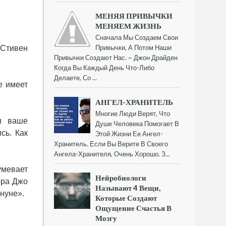
МЕНЯЯ ПРИВЫЧКИ
МЕНЯЕМ ЖИЗНЬ
Сначала Мы Создаем Свои
Привычки, А Потом Наши
 Стивен
Привычки Создают Нас. ~ Джон Драйден
Когда Вы Каждый День Что-Либо
Делаете, Со ...
е имеет
АНГЕЛ-ХРАНИТЕЛЬ
Многие Люди Верят, Что
ли ваше
Душе Человека Помогает В
сь. Как
Этой Жизни Ее Ангел-
Хранитель. Если Вы Верите В Своего
Ангела-Хранителя, Очень Хорошо. З...
умевает
Нейробиологи
ора Джо
Называют 4 Вещи,
ануне».
Которые Создают
Ощущение Счастья В
Мозгу