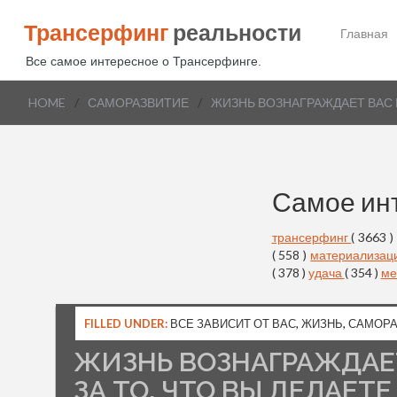
Трансерфинг
реальности
Главная
Все самое интересное о Трансерфинге.
HOME
/
САМОРАЗВИТИЕ
/
ЖИЗНЬ ВОЗНАГРАЖДАЕТ ВАС НЕ
Самое ин
трансерфинг
( 3663 )
( 558 )
материализац
( 378 )
удача
( 354 )
ме
FILLED UNDER:
ВСЕ ЗАВИСИТ ОТ ВАС
,
ЖИЗНЬ
,
САМОРА
ЖИЗНЬ ВОЗНАГРАЖДАЕТ 
ЗА ТО, ЧТО ВЫ ДЕЛАЕТЕ