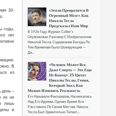
«Земля Превратится В
емя 30-
Огромный Мозг». Как
о.
Никола Тесла
Предсказал Наш Мир
ы годы,
В 1926 Году Журнал Collier’s
ого лет
Опубликовал Разговор С Изобретателем
ективно
Николой Тесла. Содержание Беседы По
Тем Временам Было Шокирующим —
Да...
рмацию.
«Человек Может Все.
овно. В
Даже Смерть — Это Еще
ься из
Не Конец»: 25 Цитат
Николы Теслы, Гения,
Который Знал, Как
Можно Изменить Реальность
 день –
Его Называли Фантазером, Насмехались
и их не
Над Его Идеями, Однако Время Все
о лишь
Расставило По Своим Местам. Никола
ащены в
Тесла Был Удивительно Талант...