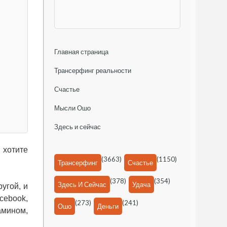
Главная страница
Трансерфинг реальности
Счастье
Мысли Ошо
Здесь и сейчас
 хотите
(3663)
(1150)
Трансерфинг
Счастье
(378)
(354)
Здесь И Сейчас
Удача
угой, и
cebook,
(273)
(241)
Ошо
Деньги
амином,