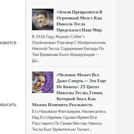
«Земля Превратится В
Огромный Мозг». Как
Никола Тесла
Предсказал Наш Мир
В 1926 Году Журнал Collier’s
новится
Опубликовал Разговор С Изобретателем
Николой Тесла. Содержание Беседы По
Тем Временам Было Шокирующим —
Да...
«Человек Может Все.
Даже Смерть — Это Еще
Не Конец»: 25 Цитат
Николы Теслы, Гения,
Который Знал, Как
повысить
Можно Изменить Реальность
Его Называли Фантазером, Насмехались
Над Его Идеями, Однако Время Все
Расставило По Своим Местам. Никола
Тесла Был Удивительно Талант...