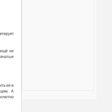
етирует
 ещё не
ывчатые
ить её в
ущим. А
солютно