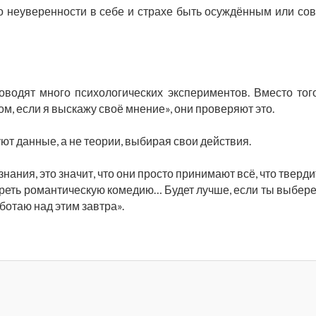
о неуверенности в себе и страхе быть осуждённым или со
оводят много психологических экспериментов. Вместо тог
ом, если я выскажу своё мнение», они проверяют это.
т данные, а не теории, выбирая свои действия.
нания, это значит, что они просто принимают всё, что тверди
треть романтическую комедию… Будет лучше, если ты выбере
ботаю над этим завтра».