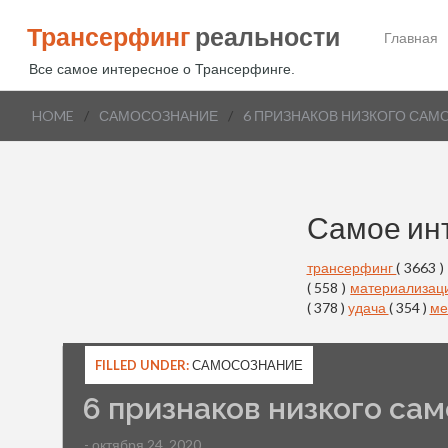
Трансерфинг
реальности
Главная
Все самое интересное о Трансерфинге.
HOME
/
САМОСОЗНАНИЕ
/
6 ПРИЗНАКОВ НИЗКОГО СА
Самое ин
трансерфинг
( 3663 )
( 558 )
материализац
( 378 )
удача
( 354 )
ме
FILLED UNDER:
САМОСОЗНАНИЕ
6 признаков низкого са
- октября 24, 2020