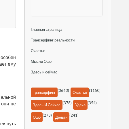
Главная страница
Трансерфинг реальности
Счастье
пособен
Мысли Ошо
ает ему
Здесь и сейчас
(3663)
(1150)
Трансерфинг
Счастье
нальной
(378)
(354)
 они не
Здесь И Сейчас
Удача
(273)
(241)
Ошо
Деньги
аглянуть