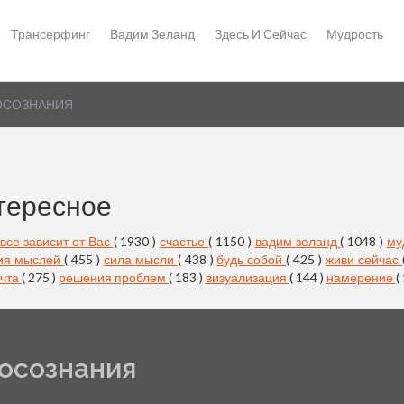
Трансерфинг
Вадим Зеланд
Здесь И Сейчас
Мудрость
МОСОЗНАНИЯ
тересное
все зависит от Вас
( 1930 )
счастье
( 1150 )
вадим зеланд
( 1048 )
му
ия мыслей
( 455 )
сила мысли
( 438 )
будь собой
( 425 )
живи сейчас
чта
( 275 )
решения проблем
( 183 )
визуализация
( 144 )
намерение
(
мосознания