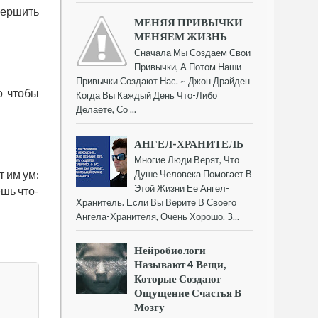
вершить
МЕНЯЯ ПРИВЫЧКИ
МЕНЯЕМ ЖИЗНЬ
Сначала Мы Создаем Свои
Привычки, А Потом Наши
Привычки Создают Нас. ~ Джон Драйден
о чтобы
Когда Вы Каждый День Что-Либо
Делаете, Со ...
АНГЕЛ-ХРАНИТЕЛЬ
Многие Люди Верят, Что
т им ум:
Душе Человека Помогает В
Этой Жизни Ее Ангел-
шь что-
Хранитель. Если Вы Верите В Своего
Ангела-Хранителя, Очень Хорошо. З...
Нейробиологи
Называют 4 Вещи,
Которые Создают
Ощущение Счастья В
Мозгу