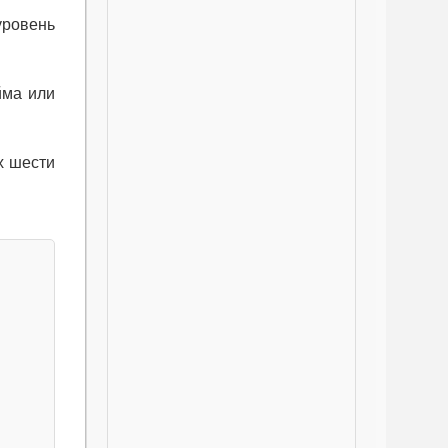
уровень
йма или
х шести