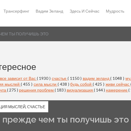
Трансерфинг
Вадим Зеланд
Здесь И Сейчас
Мудрость
 ЧЕМ ТЫ ПОЛУЧИШЬ ЭТО
тересное
все зависит от Вас
( 1930 )
счастье
( 1150 )
вадим зеланд
( 1048 )
му
ия мыслей
( 455 )
сила мысли
( 438 )
будь собой
( 425 )
живи сейчас
чта
( 275 )
решения проблем
( 183 )
визуализация
( 144 )
намерение
(
ЦИЯ МЫСЛЕЙ
,
СЧАСТЬЕ
, прежде чем ты получишь это