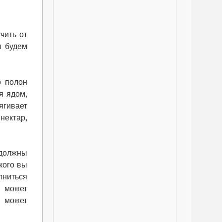
чить от
ы будем
о полон
я ядом,
ягивает
нектар,
 должны
кого вы
лниться
 может
м может