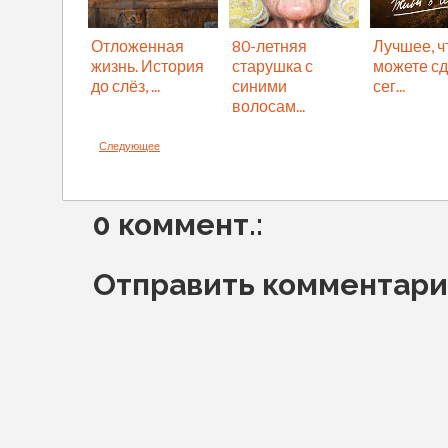
Отложенная
80-летняя
Лучшее, ч
жизнь. История
старушка с
можете сд
до слёз, ...
синими
сег...
волосам...
Следующее
0 коммент.:
Отправить комментар