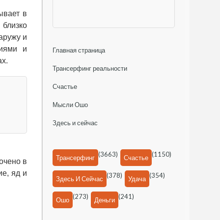
ывает в
 близко
аружу и
иями и
Главная страница
х.
Трансерфинг реальности
Счастье
Мысли Ошо
Здесь и сейчас
(3663)
(1150)
Трансерфинг
Счастье
точено в
е, яд и
(378)
(354)
Здесь И Сейчас
Удача
(273)
(241)
Ошо
Деньги