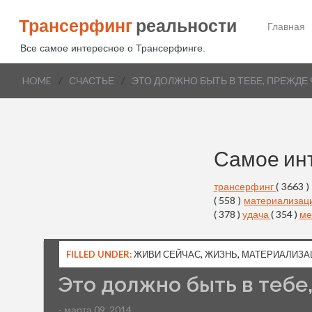
Трансерфинг
реальности
Главная
Все самое интересное о Трансерфинге.
HOME
/
СЧАСТЬЕ
/
ЭТО ДОЛЖНО БЫТЬ В ТЕБЕ, ПРЕЖДЕ
Самое ин
трансерфинг
( 3663 )
( 558 )
материализац
( 378 )
удача
( 354 )
ме
FILLED UNDER:
ЖИВИ СЕЙЧАС
,
ЖИЗНЬ
,
МАТЕРИАЛИЗА
Это должно быть в тебе
- марта 09, 2014