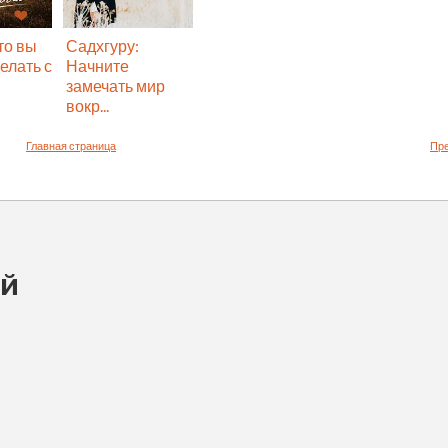
то вы
Садхгуру:
елать с
Начните
замечать мир
вокр...
Главная страница
Пр
ий