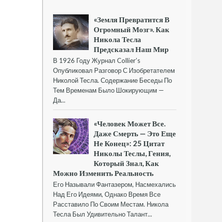
«Земля Превратится В
Огромный Мозг». Как
Никола Тесла
Предсказал Наш Мир
В 1926 Году Журнал Collier’s
Опубликовал Разговор С Изобретателем
Николой Тесла. Содержание Беседы По
Тем Временам Было Шокирующим —
Да...
«Человек Может Все.
Даже Смерть — Это Еще
Не Конец»: 25 Цитат
Николы Теслы, Гения,
Который Знал, Как
Можно Изменить Реальность
Его Называли Фантазером, Насмехались
Над Его Идеями, Однако Время Все
Расставило По Своим Местам. Никола
Тесла Был Удивительно Талант...