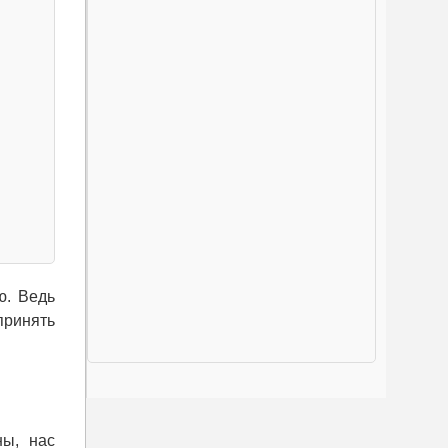
ю. Ведь
принять
ны, нас