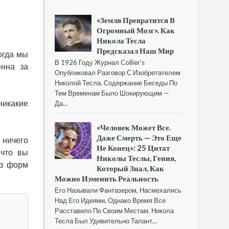
«Земля Превратится В
Огромный Мозг». Как
Никола Тесла
Предсказал Наш Мир
огда мы
В 1926 Году Журнал Collier’s
енна за
Опубликовал Разговор С Изобретателем
Николой Тесла. Содержание Беседы По
Тем Временам Было Шокирующим —
икакие
Да...
«Человек Может Все.
Даже Смерть — Это Еще
 ничего
Не Конец»: 25 Цитат
 что вы
Николы Теслы, Гения,
из форм
Который Знал, Как
Можно Изменить Реальность
Его Называли Фантазером, Насмехались
Над Его Идеями, Однако Время Все
Расставило По Своим Местам. Никола
Тесла Был Удивительно Талант...