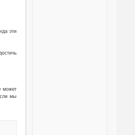
гда эти
достичь
е может
если мы