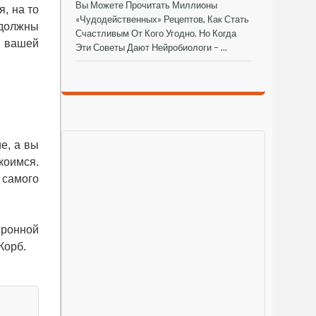
Вы Можете Прочитать Миллионы
я, на то
«чудодейственных» Рецептов, Как Стать
 должны
Счастливым От Кого Угодно. Но Когда
в вашей
Эти Советы Дают Нейробиологи – ...
е, а вы
коимся.
 самого
йронной
Корб.