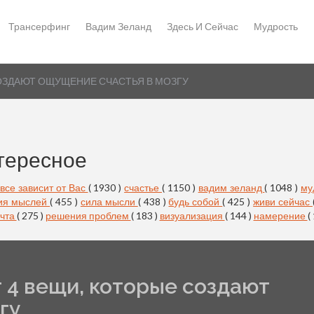
Трансерфинг
Вадим Зеланд
Здесь И Сейчас
Мудрость
ОЗДАЮТ ОЩУЩЕНИЕ СЧАСТЬЯ В МОЗГУ
тересное
все зависит от Вас
( 1930 )
счастье
( 1150 )
вадим зеланд
( 1048 )
му
ия мыслей
( 455 )
сила мысли
( 438 )
будь собой
( 425 )
живи сейчас
чта
( 275 )
решения проблем
( 183 )
визуализация
( 144 )
намерение
(
 4 вещи, которые создают
гу