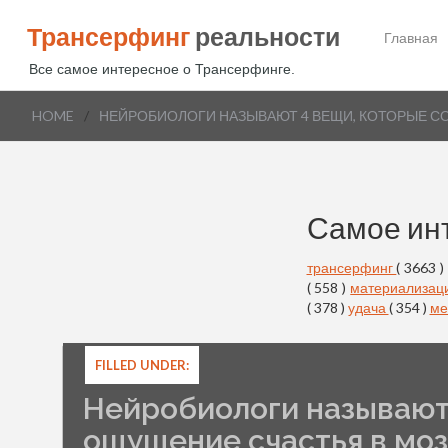
Трансерфинг
реальности
Главная
Все самое интересное о Трансерфинге.
HOME
/
НЕЙРОБИОЛОГИ НАЗЫВАЮТ 4 ВЕЩИ, КОТОРЫЕ С
Самое ин
трансерфинг
( 3663 )
( 558 )
материализац
( 378 )
удача
( 354 )
ме
FILLED UNDER:
Нейробиологи называют
ощущение счастья в моз