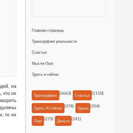
Главная страница
Трансерфинг реальности
Счастье
Мысли Ошо
Здесь и сейчас
дей, на
 что их
(3663)
(1150)
Трансерфинг
Счастье
оворить
(378)
(354)
ндалины
Здесь И Сейчас
Удача
, то их
(273)
(241)
Ошо
Деньги