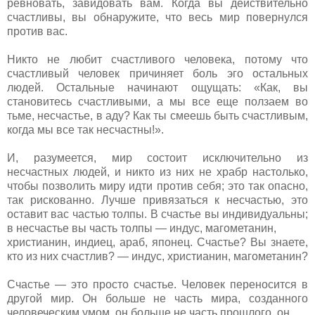
ревновать, завидовать вам. Когда вы действительно
счастливы, вы обнаружите, что весь мир повернулся
против вас.
Никто не любит счастливого человека, потому что
счастливый человек причиняет боль эго остальных
людей. Остальные начинают ощущать: «Как, вы
становитесь счастливыми, а мы все еще ползаем во
тьме, несчастье, в аду? Как ты смеешь быть счастливым,
когда мы все так несчастны!».
И, разумеется, мир состоит исключительно из
несчастных людей, и никто из них не храбр настолько,
чтобы позволить миру идти против себя; это так опасно,
так рискованно. Лучше привязаться к несчастью, это
оставит вас частью толпы. В счастье вы индивидуальны;
в несчастье вы часть толпы — индус, магометанин,
христианин, индиец, араб, японец. Счастье? Вы знаете,
кто из них счастлив? — индус, христианин, магометанин?
Счастье — это просто счастье. Человек переносится в
другой мир. Он больше не часть мира, созданного
человеческим умом, он больше не часть прошлого, он