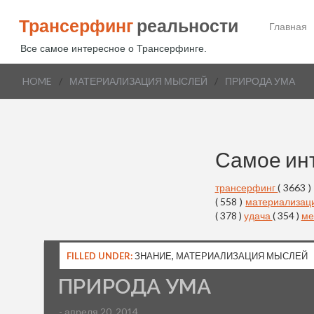
Трансерфинг
реальности
Главная
Все самое интересное о Трансерфинге.
HOME
/
МАТЕРИАЛИЗАЦИЯ МЫСЛЕЙ
/
ПРИРОДА УМА
Самое ин
трансерфинг
( 3663 )
( 558 )
материализац
( 378 )
удача
( 354 )
ме
FILLED UNDER:
ЗНАНИЕ
,
МАТЕРИАЛИЗАЦИЯ МЫСЛЕЙ
ПРИРОДА УМА
- апреля 20, 2014