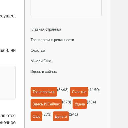
есущее,
Главная страница
Трансерфинг реальности
али, ни
Счастье
Мысли Ошо
Здесь и сейчас
(3663)
(1150)
Трансерфинг
Счастье
(378)
(354)
Здесь И Сейчас
Удача
(273)
(241)
вляются
Ошо
Деньги
онечное