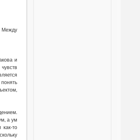
. Между
акова и
 чувств
вляется
 понять
ъектом,
дением.
ум, а ум
 как-то
скольку