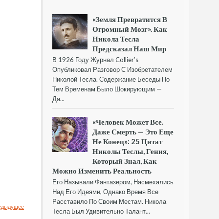
«Земля Превратится В
Огромный Мозг». Как
Никола Тесла
Предсказал Наш Мир
В 1926 Году Журнал Collier’s
Опубликовал Разговор С Изобретателем
Николой Тесла. Содержание Беседы По
Тем Временам Было Шокирующим —
Да...
«Человек Может Все.
Даже Смерть — Это Еще
Не Конец»: 25 Цитат
Николы Теслы, Гения,
Который Знал, Как
Можно Изменить Реальность
Его Называли Фантазером, Насмехались
Над Его Идеями, Однако Время Все
Расставило По Своим Местам. Никола
едыдущее
Тесла Был Удивительно Талант...