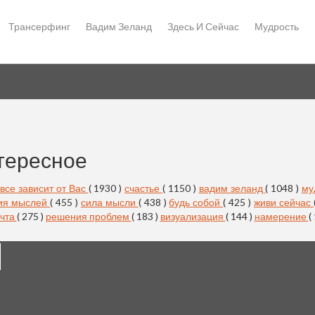
Трансерфинг
Вадим Зеланд
Здесь И Сейчас
Мудрость
тересное
все зависит от Вас
( 1930 )
счастье
( 1150 )
вадим зеланд
( 1048 )
му
ия мыслей
( 455 )
сила мысли
( 438 )
будь собой
( 425 )
живи сейчас
чта
( 275 )
решения проблем
( 183 )
визуализация
( 144 )
намерение
(