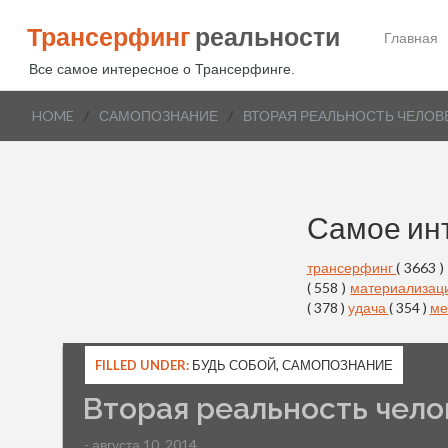
Трансерфинг
реальности
Главная
Все самое интересное о Трансерфинге.
HOME
/
САМОПОЗНАНИЕ
/
ВТОРАЯ РЕАЛЬНОСТЬ ЧЕЛОВ
Самое ин
трансерфинг
( 3663 )
( 558 )
материализац
( 378 )
удача
( 354 )
ме
FILLED UNDER:
БУДЬ СОБОЙ
,
САМОПОЗНАНИЕ
Вторая реальность чело
- августа 10, 2014