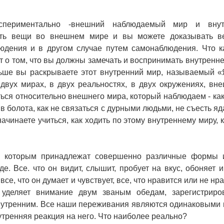
спериментально -внешний наблюдаемый мир и внут
ть вещи во внешнем мире и вы можете доказывать в
юдения и в другом случае путем самонаблюдения. Что к
ит о том, что вы должны замечать и воспринимать внутренне
ьше вы раскрываете этот внутренний мир, называемый «
двух мирах, в двух реальностях, в двух окружениях, вн
иться относительно внешнего мира, который наблюдаем - как
в болота, как не связаться с дурными людьми, не съесть яда 
ачинаете учиться, как ходить по этому внутреннему миру, 
 к которым принадлежат совершенно различные формы 
е. Все. что он видит, слышит, пробует на вкус, обоняет и
се, что он думает и чувствует, все, что нравится или не нр
н уделяет внимание двум званым обедам, зарегистрир
нутренним. Все наши переживания являются одинаковыми 
тренняя реакция на него. Что наиболее реально?