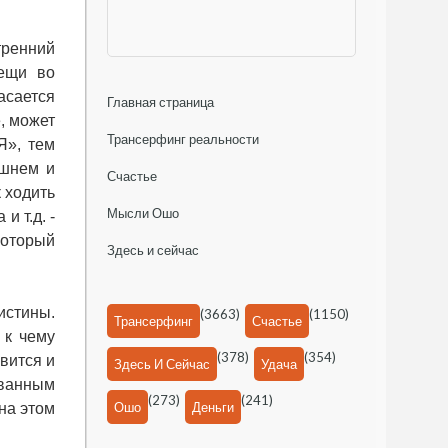
ренний
ещи во
асается
Главная страница
, может
Трансерфинг реальности
Я», тем
ешнем и
Счастье
 ходить
Мысли Ошо
и т.д. -
который
Здесь и сейчас
истины.
(3663)
(1150)
Трансерфинг
Счастье
 к чему
(378)
(354)
авится и
Здесь И Сейчас
Удача
ованным
(273)
(241)
Ошо
Деньги
на этом