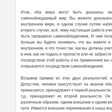
Итак, оба мира могут быть доказаны эк
самонаблюдаемый мир. Вы можете доказыва
внутреннем мире, в одном случае путем набл
второго случая, всё, чему настоящая работа уч
быть прове­рено самонаблюдением. И чем бол
больше вы будете понимать, что вы живете в 
внутреннем, и что точно так, как вы должны уч
в нем, как не падать в пропасти или не забрести 
посредством этой работы и ее применения вы н
открывается посредством самонаблюдения.
Возьмем пример из этих двух реальностей,
Допустим, человек присутствует на званом обед
прикасается, принадлежит к первой реальности; в
т.д., принадлежит ко второй реальности. О
различным образом, одним внешним и одним в
пути. Имеется внешнее переживание и наша вну