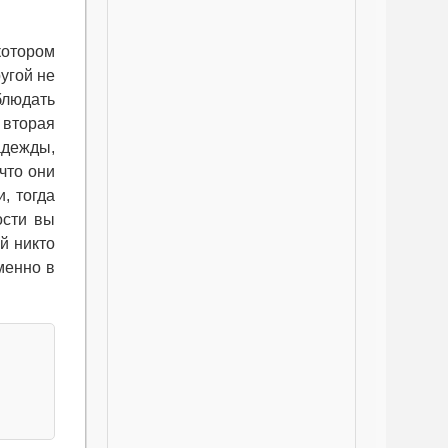
котором
ругой не
блюдать
 вторая
адежды,
что они
, тогда
ости вы
й никто
менно в