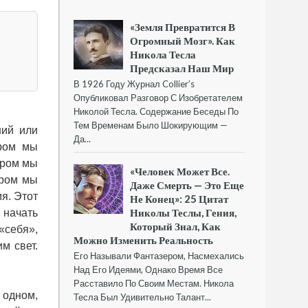
«Земля Превратится В
Огромный Мозг». Как
Никола Тесла
Предсказал Наш Мир
В 1926 Году Журнал Collier’s
Опубликовал Разговор С Изобретателем
Николой Тесла. Содержание Беседы По
Тем Временам Было Шокирующим —
ний или
Да...
ором мы
ором мы
«Человек Может Все.
ором мы
Даже Смерть — Это Еще
я. Этот
Не Конец»: 25 Цитат
Николы Теслы, Гения,
 начать
Который Знал, Как
«себя»,
Можно Изменить Реальность
м свет.
Его Называли Фантазером, Насмехались
Над Его Идеями, Однако Время Все
Расставило По Своим Местам. Никола
 одном,
Тесла Был Удивительно Талант...