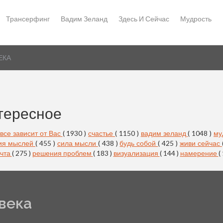
Трансерфинг
Вадим Зеланд
Здесь И Сейчас
Мудрость
ЕКА
тересное
все зависит от Вас
( 1930 )
счастье
( 1150 )
вадим зеланд
( 1048 )
му
ия мыслей
( 455 )
сила мысли
( 438 )
будь собой
( 425 )
живи сейчас
чта
( 275 )
решения проблем
( 183 )
визуализация
( 144 )
намерение
(
века