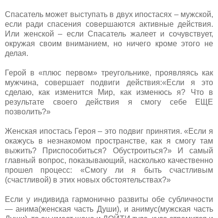
Спасатель может выступать в двух ипостасях – мужской,
если ради спасения совершаются активные действия.
Или женской – если Спасатель жалеет и сочувствует,
окружая своим вниманием, но ничего кроме этого не
делая.
Герой в «плюс первом» треугольнике, проявляясь как
мужчина, совершает подвиги действия:«Если я это
сделаю, как изменится Мир, как изменюсь я? Что в
результате своего действия я смогу себе ЕЩЕ
позволить?»
Женская ипостась Героя – это подвиг принятия. «Если я
окажусь в незнакомом пространстве, как я смогу там
выжить? Приспособиться? Обустроиться?» И самый
главный вопрос, показывающий, насколько качественно
прошел процесс: «Смогу ли я быть счастливым
(счастливой) в этих новых обстоятельствах?»
Если у индивида гармонично развиты обе субличности
— анима(женская часть Души), и анимус(мужская часть