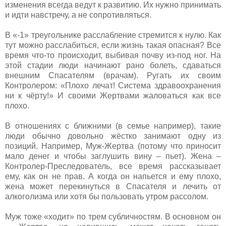
изменения всегда ведут к развитию. Их нужно принимать
и идти навстречу, а не сопротивляться.
В «-1» треугольнике расслабление стремится к нулю. Как
тут можно расслабиться, если жизнь такая опасная? Все
время что-то происходит, выбивая почву из-под ног. На
этой стадии люди начинают рано болеть, сдаваться
внешним Спасателям (врачам). Ругать их своим
Контролером: «Плохо лечат! Система здравоохранения
ни к чёрту!» И своими Жертвами жаловаться как все
плохо.
В отношениях с ближними (в семье например), такие
люди обычно довольно жёстко занимают одну из
позиций. Например, Муж-Жертва (потому что приносит
мало денег и чтобы заглушить вину – пьет). Жена –
Контролер-Преследователь, все время рассказывает
ему, как он не прав. А когда он напьется и ему плохо,
жена может перекинуться в Спасателя и лечить от
алкоголизма или хотя бы пользовать утром рассолом.
Муж тоже «ходит» по трем субличностям. В основном он