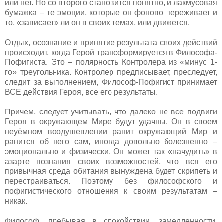
или нет. Но со второго становится понятно, и лакмусовая
бумажка – те эмоции, которые он фоново переживает и
то, «зависает» ли он в своих темах, или движется.
Отдых, осознание и принятие результата своих действий
происходит, когда Герой трансформируется в Философа-
Пофигиста. Это – полярность Контролера из «минус 1-
го» треугольника. Контролер предписывает, преследует,
следит за выполнением, Философ-Пофигист принимает
ВСЕ действия Героя, все его результаты.
Причем, следует учитывать, что далеко не все подвиги
Героя в окружающем Мире будут удачны. Он в своем
неуёмном воодушевлении ранит окружающий Мир и
ранится об него сам, иногда довольно болезненно –
эмоционально и физически. Он может так «начудить» в
азарте познания своих возможностей, что вся его
привычная среда обитания вынуждена будет скрипеть и
перестраиваться. Поэтому без философского и
пофигистического отношения к своим результатам –
никак.
Философ, пребывая в спокойствии, замедленности,