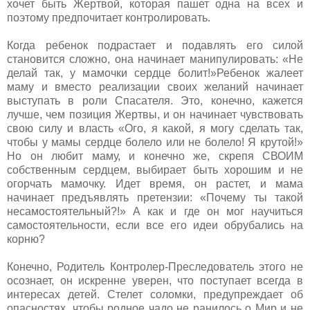
хочет быть Жертвой, которая пашет одна на всех и
поэтому предпочитает контролировать.
Когда ребенок подрастает и подавлять его силой
становится сложно, она начинает манипулировать: «Не
делай так, у мамочки сердце болит!»Ребенок жалеет
маму и вместо реализации своих желаний начинает
выступать в роли Спасателя. Это, конечно, кажется
лучше, чем позиция Жертвы, и он начинает чувствовать
свою силу и власть «Ого, я какой, я могу сделать так,
чтобы у мамы сердце болело или не болело! Я крутой!»
Но он любит маму, и конечно же, скрепя СВОИМ
собственным сердцем, выбирает быть хорошим и не
огорчать мамочку. Идет время, он растет, и мама
начинает предъявлять претензии: «Почему ты такой
несамостоятельный?!» А как и где он мог научиться
самостоятельности, если все его идеи обрубались на
корню?
Конечно, Родитель Контролер-Преследователь этого не
осознает, он искренне уверен, что поступает всегда в
интересах детей. Стелет соломки, предупреждает об
опасностях, чтобы родное чадо не ранилось о Мир и не