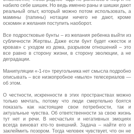
набило себе шишек. Но ведь именно раны и шишки дают
реальный опыт, который можно потом использовать, а
мамины (папины) нотации ничего не дают, кроме
оскомин и желания поступить наоборот.
Все подростковые бунты – из желания ребенка выйти из
субличности Жертвы. Даже если бунт будет «жесток и
кровав» с уходом из дома, разрывом отношений – это
все равно в сторону жизни, в сторону эволюции, а не
деградации.
Манипуляции «-1-го» треугольника нет смысла подробно
описывать – все низкопробное «мыло» телесериалов —
об этом.
О честности, искренности в этих пространствах можно
только мечтать, потому что люди смертельно боятся
показать как настоящие свои потребности, так и
актуальные чувства. Об ответственности за свою жизнь
тут нет и речи. В несчастьях и негативных эмоциях
всегда виноват кто-то внешний. Задача – найти его и
заклеймить позором. Тогда человек чувствует, что он не