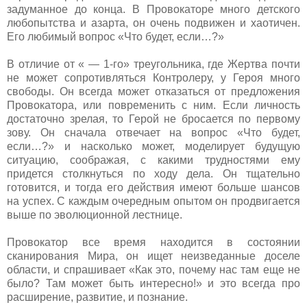
задуманное до конца. В Провокаторе много детского
любопытства и азарта, он очень подвижен и хаотичен.
Его любимый вопрос «Что будет, если…?»
В отличие от « — 1-го» треугольника, где Жертва почти
не может сопротивляться Контролеру, у Героя много
свободы. Он всегда может отказаться от предложения
Провокатора, или повременить с ним. Если личность
достаточно зрелая, то Герой не бросается по первому
зову. Он сначала отвечает на вопрос «Что будет,
если…?» и насколько может, моделирует будущую
ситуацию, соображая, с какими трудностями ему
придется столкнуться по ходу дела. Он тщательно
готовится, и тогда его действия имеют больше шансов
на успех. С каждым очередным опытом он продвигается
выше по эволюционной лестнице.
Провокатор все время находится в состоянии
сканирования Мира, он ищет неизведанные доселе
области, и спрашивает «Как это, почему нас там еще не
было? Там может быть интересно!» и это всегда про
расширение, развитие, и познание.