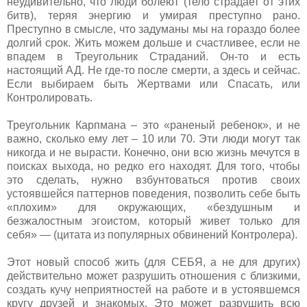
неудивительно, что люди болеют (тело страдает от этих
битв), теряя энергию и умирая преступно рано.
Преступно в смысле, что задуманы мы на гораздо более
долгий срок. Жить можем дольше и счастливее, если не
впадем в Треугольник Страданий. Он-то и есть
настоящий АД. Не где-то после смерти, а здесь и сейчас.
Если выбираем быть Жертвами или Спасать, или
Контролировать.
Треугольник Карпмана – это «раненый ребенок», и не
важно, сколько ему лет – 10 или 70. Эти люди могут так
никогда и не вырасти. Конечно, они всю жизнь мечутся в
поисках выхода, но редко его находят. Для того, чтобы
это сделать, нужно взбунтоваться против своих
устоявшейся паттернов поведения, позволить себе быть
«плохим» для окружающих, «бездушным и
безжалостным эгоистом, который живет только для
себя» — (цитата из популярных обвинений Контролера).
Этот новый способ жить (для СЕБЯ, а не для других)
действительно может разрушить отношения с близкими,
создать кучу неприятностей на работе и в устоявшемся
кругу друзей и знакомых. Это может разрушить всю