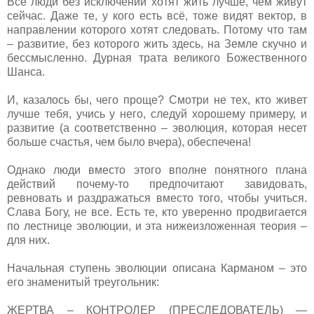
Все люди без исключений хотят жить лучше, чем живут
сейчас. Даже те, у кого есть всё, тоже видят вектор, в
направлении которого хотят следовать. Потому что там
– развитие, без которого жить здесь, на Земле скучно и
бессмысленно. Дурная трата великого Божественного
Шанса.
И, казалось бы, чего проще? Смотри не тех, кто живет
лучше тебя, учись у него, следуй хорошему примеру, и
развитие (а соответственно – эволюция, которая несет
больше счастья, чем было вчера), обеспечена!
Однако люди вместо этого вполне понятного плана
действий почему-то предпочитают завидовать,
ревновать и раздражаться вместо того, чтобы учиться.
Слава Богу, не все. Есть те, кто уверенно продвигается
по лестнице эволюции, и эта нижеизложенная теория –
для них.
Начальная ступень эволюции описана Карманом – это
его знаменитый треугольник:
ЖЕРТВА – КОНТРОЛЕР (ПРЕСЛЕДОВАТЕЛЬ) —