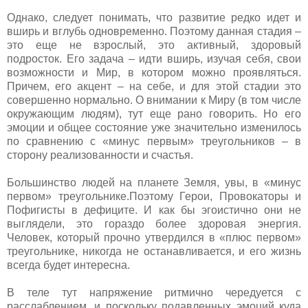
Однако, следует понимать, что развитие редко идет и
вширь и вглубь одновременно. Поэтому данная стадия –
это еще не взрослый, это активный, здоровый
подросток. Его задача – идти вширь, изучая себя, свои
возможности и Мир, в котором можно проявляться.
Причем, его акцент – на себе, и для этой стадии это
совершенно нормально. О внимании к Миру (в том числе
окружающим людям), тут еще рано говорить. Но его
эмоции и общее состояние уже значительно изменилось
по сравнению с «минус первым» треугольников – в
сторону реализованности и счастья.
Большинство людей на планете Земля, увы, в «минус
первом» треугольнике.Поэтому Герои, Провокаторы и
Пофигисты в дефиците. И как бы эгоистично они не
выглядели, это гораздо более здоровая энергия.
Человек, который прочно утвердился в «плюс первом»
треугольнике, никогда не останавливается, и его жизнь
всегда будет интересна.
В теле тут напряжение ритмично чередуется с
расслаблением, и поскольку подавленных эмоций куда