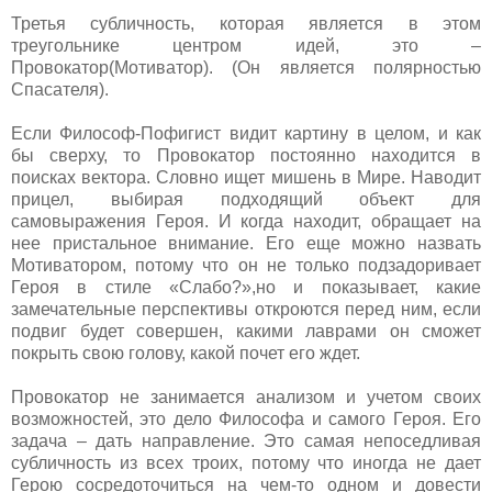
Третья субличность, которая является в этом
треугольнике центром идей, это –
Провокатор(Мотиватор). (Он является полярностью
Спасателя).
Если Философ-Пофигист видит картину в целом, и как
бы сверху, то Провокатор постоянно находится в
поисках вектора. Словно ищет мишень в Мире. Наводит
прицел, выбирая подходящий объект для
самовыражения Героя. И когда находит, обращает на
нее пристальное внимание. Его еще можно назвать
Мотиватором, потому что он не только подзадоривает
Героя в стиле «Слабо?»,но и показывает, какие
замечательные перспективы откроются перед ним, если
подвиг будет совершен, какими лаврами он сможет
покрыть свою голову, какой почет его ждет.
Провокатор не занимается анализом и учетом своих
возможностей, это дело Философа и самого Героя. Его
задача – дать направление. Это самая непоседливая
субличность из всех троих, потому что иногда не дает
Герою сосредоточиться на чем-то одном и довести