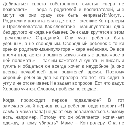
Добиваться своего собственного счастья «вера не
позволяет» — вера в родителей и воспитателей, «не
могут же они сразу все быть неправы?!»Могут…
Родители и воспитатели в детстве – жесткие Контролеры
и Преследователи. Как следствие – манипуляторы, одно
без другого никогда не бывает. Они сами крутятся в этом
треугольнике Страданий. Они учат ребенка быть
удобным, а не свободным. Свободный ребенок с точки
зрения родителя-манипулятора – кара небесная. Он все
время вторгается в родительскую жизнь с целью «все в
ней поломать» — так им кажется! И кушать, и писать и
гулять и общаться он всегда хочет в неудобное (а оно
всегда неудобное!) для родителей время. Поэтому
хороший ребенок для Контролера это тот, кто сидит в
углу и не отсвечивает. Не задает вопросов. Ест, что дадут.
Хорошо учится. Словом, проблем не создает.
Когда происходит первое подавление? В тот
замечательный период, когда ребенок гордо говорит «Я
сам!» а мама (папа) не дают ему реализоваться. Самому
есть, например. Потому что он обляпается, испачкает
одежду, а кому убирать? Маме – Контролеру. Она не