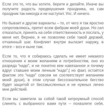
Если это то, что вы хотите, берите и делайте. Иначе вы
получите радость предвкушения праздника, но сам
праздник так никогда и не наступит. Упс. И ничего.
Но бывает и другие варианты – то, от чего я так яростно
сопротивляюсь, претит всем фибрам моей души. Но сил
отказаться, принять на себя ответственность и послать, у
меня нет. Вернее, я не позволяю себе такой дерзкий,
отчаянный шаг. Конфликт внутри вылазит наружу, в
итоге – воз и ныне там.
Если то, что я собираюсь сделать не имеет никакого
отношения к моим желаниям и потребностям, оно из
разряда “надо”, и не понятно кем навязанное и почему
вдруг ставшее моим личным “надо”,( но факт, остаётся
фактом это “надо” совсем не соответствует желаниям
моей души), в этом случае бессознательное бегство
будет защитой от бессмысленных и не нужных лично
мне действий.
Если вы заметили за собой такой хитроумный способ
слинять с выбранного вами пути – похвалите себя.