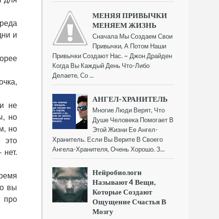
МЕНЯЯ ПРИВЫЧКИ
ереда
МЕНЯЕМ ЖИЗНЬ
дни и
Сначала Мы Создаем Свои
Привычки, А Потом Наши
Привычки Создают Нас. ~ Джон Драйден
корее
Когда Вы Каждый День Что-Либо
Делаете, Со ...
очка,
АНГЕЛ-ХРАНИТЕЛЬ
и не
Многие Люди Верят, Что
ы, но
Душе Человека Помогает В
м, но
Этой Жизни Ее Ангел-
Хранитель. Если Вы Верите В Своего
 это
Ангела-Хранителя, Очень Хорошо. З...
 нет.
Нейробиологи
ремя
Называют 4 Вещи,
но вы
Которые Создают
 про
Ощущение Счастья В
Мозгу