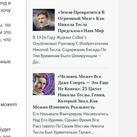
енд и
 хочу
«Земля Превратится В
Огромный Мозг». Как
Никола Тесла
ы по
Предсказал Наш Мир
м это
В 1926 Году Журнал Collier’s
, что
Опубликовал Разговор С Изобретателем
Николой Тесла. Содержание Беседы По
Тем Временам Было Шокирующим —
ичные
Да...
«Человек Может Все.
Даже Смерть — Это Еще
Не Конец»: 25 Цитат
Николы Теслы, Гения,
Который Знал, Как
е может
Можно Изменить Реальность
Его Называли Фантазером, Насмехались
Над Его Идеями, Однако Время Все
Расставило По Своим Местам. Никола
удет
Тесла Был Удивительно Талант...
ы для