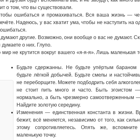
ит о том, что вы существовали.
 чтобы ошибаться и промахиваться. Вся ваша жизнь — ч
ечёте. Надеюсь, у вас хватит ума, чтобы не наступить на о
 ошибаться.
с думают другие. Возможно, они вообще о вас не думают. С
 думаете о них. Глупо.
 мир не крутится вокруг вашего «я-я-я». Лишь маленькая т
Будьте сдержанны. Не будьте упёртым бараном 
будьте лёгкой добычей. Будьте смелы и настойчив
не переборщите. Можете подбодрить себя алкоголе
не стоит пить много и часто. Быть эгоистом —
нормально, а быть чрезмерно самоотверженным —
Найдите золотую середину.
Изменения — единственная константа в жизни. В
бежит, всё меняется, независимо от того, как силь
этому сопротивляетесь. Опять же, вспомните
маленькую точку.