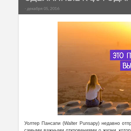
- декабря 05, 2016
Уолтер Пансапи (Walter Punsapy) недавно отп
самыми важными откровениями о жизни, которы