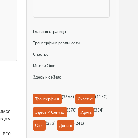
Главная страница
Трансерфинг реальности
Счастье
Мысли Ошо
Здесь и сейчас
(3663)
(1150)
Трансерфинг
Счастье
(378)
(354)
имся
Здесь И Сейчас
Удача
аждом
(273)
(241)
Ошо
Деньги
 всё