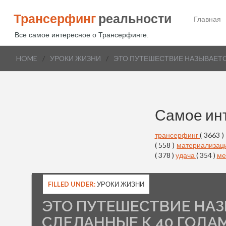
Трансерфинг
реальности
Главная
Все самое интересное о Трансерфинге.
HOME
/
УРОКИ ЖИЗНИ
/
ЭТО ПУТЕШЕСТВИЕ НАЗЫВАЕТС
Самое ин
трансерфинг
( 3663 )
( 558 )
материализац
( 378 )
удача
( 354 )
ме
FILLED UNDER:
УРОКИ ЖИЗНИ
ЭТО ПУТЕШЕСТВИЕ НАЗ
СДЕЛАННЫЕ К 40 ГОДА