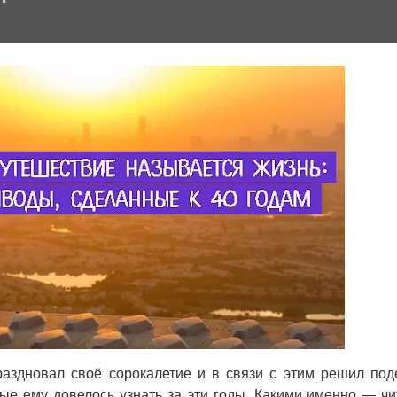
раздновал своё сорокалетие и в связи с этим решил под
е ему довелось узнать за эти годы. Какими именно — чи