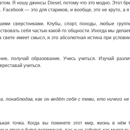
том. Я ношу джинсы Diesel, потому что это модно. Этот бр
Facebook — это для стариков, и вообще, это не круто, а я
ими сверстниками. Клубы, спорт, походы, любые групп
вствовать себя частью какой-то общности. Иногда мы делае
на свете имеет смысл, и это абсолютная истина при условии
ние, получай образование. Учись учиться. Изучай разл
ереставай учиться.
а, понаблюдав, как он ведёт себя с теми, кто ничего н
ая точка. Когда вы покинете этот мир, жизнь в нём б
 и друзья будут вспоминать вас и не забудут, как много в