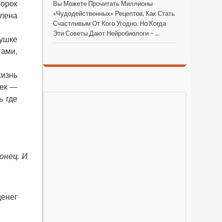
Вы Можете Прочитать Миллионы
сорок
«чудодейственных» Рецептов, Как Стать
члена
Счастливым От Кого Угодно. Но Когда
Эти Советы Дают Нейробиологи – ...
ушке
гами,
жизнь
шек —
ь где
онец. И
денег