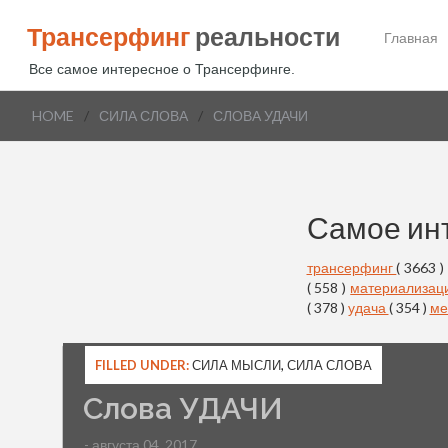
Трансерфинг
реальности
Главная
Все самое интересное о Трансерфинге.
HOME
/
СИЛА СЛОВА
/
СЛОВА УДАЧИ
Самое ин
трансерфинг
( 3663 )
( 558 )
материализац
( 378 )
удача
( 354 )
ме
FILLED UNDER:
СИЛА МЫСЛИ
,
СИЛА СЛОВА
Слова УДАЧИ
- августа 04, 2017