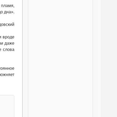
к пламя,
до дна».
довский
и вроде
ни даже
е слова
стоянное
ложняет