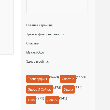
Главная страница
Трансерфинг реальности
Счастье
Мысли Ошо
Здесь и сейчас
(3663)
(1150)
Трансерфинг
Счастье
(378)
(354)
Здесь И Сейчас
Удача
(273)
(241)
Ошо
Деньги