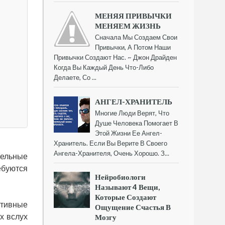
МЕНЯЯ ПРИВЫЧКИ
МЕНЯЕМ ЖИЗНЬ
Сначала Мы Создаем Свои
Привычки, А Потом Наши
Привычки Создают Нас. ~ Джон Драйден
Когда Вы Каждый День Что-Либо
Делаете, Со ...
АНГЕЛ-ХРАНИТЕЛЬ
Многие Люди Верят, Что
Душе Человека Помогает В
Этой Жизни Ее Ангел-
Хранитель. Если Вы Верите В Своего
Ангела-Хранителя, Очень Хорошо. З...
тельные
ебуются
Нейробиологи
Называют 4 Вещи,
Которые Создают
итивные
Ощущение Счастья В
Мозгу
х вслух