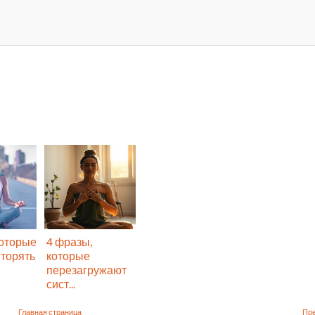
которые
4 фразы,
торять
которые
перезагружают
сист...
Главная страница
Пр