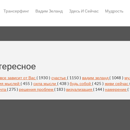
Трансерфинг
Вадим Зеланд
Здесь И Сейчас
Мудрость
тересное
все зависит от Вас
( 1930 )
счастье
( 1150 )
вадим зеланд
( 1048 )
му
ия мыслей
( 455 )
сила мысли
( 438 )
будь собой
( 425 )
живи сейчас
чта
( 275 )
решения проблем
( 183 )
визуализация
( 144 )
намерение
(