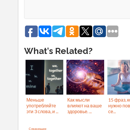
What's Related?
Меньше
Как мысли
15 фраз, 
употребляйте
влияют на ваше
нужно пов
эти 3 слова, и ...
здоровье. ...
се...
Следующее