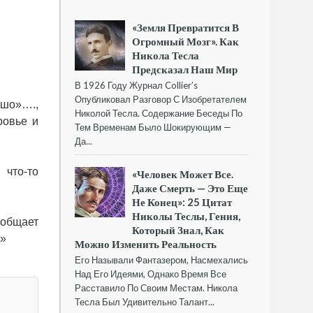
«Земля Превратится В
Огромный Мозг». Как
Никола Тесла
Предсказал Наш Мир
В 1926 Году Журнал Collier’s
Опубликовал Разговор С Изобретателем
ошо»….,
Николой Тесла. Содержание Беседы По
ровье и
Тем Временам Было Шокирующим —
Да...
 что-то
«Человек Может Все.
Даже Смерть — Это Еще
Не Конец»: 25 Цитат
Николы Теслы, Гения,
ообщает
Который Знал, Как
!»
Можно Изменить Реальность
Его Называли Фантазером, Насмехались
Над Его Идеями, Однако Время Все
Расставило По Своим Местам. Никола
Тесла Был Удивительно Талант...