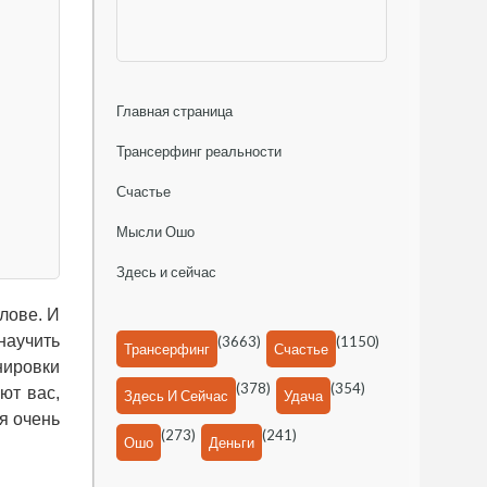
Главная страница
Трансерфинг реальности
Счастье
Мысли Ошо
Здесь и сейчас
лове. И
 научить
(3663)
(1150)
Трансерфинг
Счастье
нировки
(378)
(354)
ют вас,
Здесь И Сейчас
Удача
я очень
(273)
(241)
Ошо
Деньги