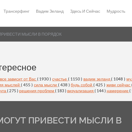
Трансерфинг
Вадим Зеланд
Здесь И Сейчас
Мудрость
 ПРИВЕСТИ МЫСЛИ В ПОРЯДОК
тересное
все зависит от Вас
( 1930 )
счастье
( 1150 )
вадим зеланд
( 1048 )
му
ия мыслей
( 455 )
сила мысли
( 438 )
будь собой
( 425 )
живи сейчас
чта
( 275 )
решения проблем
( 183 )
визуализация
( 144 )
намерение
(
ОМОГУТ ПРИВЕСТИ МЫСЛИ В