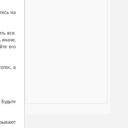
тесь на
ить все.
 иначе,
йте его
олос, а
 Будьте
азывают