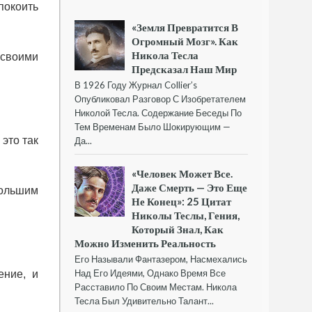
покоить
«Земля Превратится В
Огромный Мозг». Как
Никола Тесла
 своими
Предсказал Наш Мир
В 1926 Году Журнал Collier’s
Опубликовал Разговор С Изобретателем
Николой Тесла. Содержание Беседы По
Тем Временам Было Шокирующим —
 это так
Да...
«Человек Может Все.
Даже Смерть — Это Еще
большим
Не Конец»: 25 Цитат
Николы Теслы, Гения,
Который Знал, Как
Можно Изменить Реальность
Его Называли Фантазером, Насмехались
Над Его Идеями, Однако Время Все
ение, и
Расставило По Своим Местам. Никола
Тесла Был Удивительно Талант...