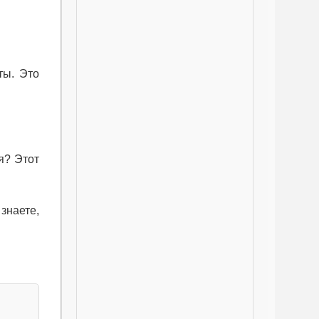
ты. Это
я? Этот
знаете,