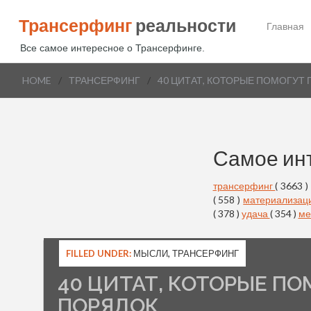
Трансерфинг
реальности
Главная
Все самое интересное о Трансерфинге.
HOME
/
ТРАНСЕРФИНГ
/
40 ЦИТАТ, КОТОРЫЕ ПОМОГУТ
Самое ин
трансерфинг
( 3663 )
( 558 )
материализац
( 378 )
удача
( 354 )
ме
FILLED UNDER:
МЫСЛИ
,
ТРАНСЕРФИНГ
40 ЦИТАТ, КОТОРЫЕ П
ПОРЯДОК