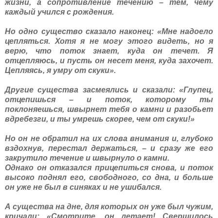
жизни, а сопротивление течению – тем, чему
каждый учился с рождения.
Но одно существо сказало наконец: «Мне надоело
цепляться. Хотя я не могу этого видеть, но я
верю, что поток знает, куда он течет. Я
отцепляюсь, и пусть он несет меня, куда захочет.
Цепляясь, я умру от скуки».
Другие существа засмеялись и сказали: «Глупец,
отцепишься – и поток, которому ты
поклоняешься, швырнет тебя о камни и разобьет
вдребезги, и ты умрешь скорее, чем от скуки!»
Но он не обратил на их слова внимания и, глубоко
вздохнув, перестал держаться, – и сразу же его
закрутило течение и швырнуло о камни.
Однако он отказался прицепиться снова, и поток
высоко поднял его, свободного, со дна, и больше
он уже не был в синяках и не ушибался.
А существа на дне, для которых он уже был чужим,
кричали: «Смотрите, он летает! Свершилось