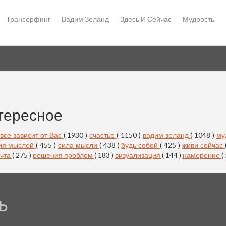
Трансерфинг
Вадим Зеланд
Здесь И Сейчас
Мудрость
тересное
все зависит от Вас
( 1930 )
счастье
( 1150 )
вадим зеланд
( 1048 )
му
ия мыслей
( 455 )
сила мысли
( 438 )
будь собой
( 425 )
живи сейчас
чта
( 275 )
решения проблем
( 183 )
визуализация
( 144 )
намерение
(
Ь