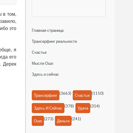
 в том,
равило,
ибо это
Главная страница
Трансерфинг реальности
обще, я
Счастье
гда его
Мысли Ошо
, Дерек
Здесь и сейчас
(3663)
(1150)
Трансерфинг
Счастье
(378)
(354)
Здесь И Сейчас
Удача
(273)
(241)
Ошо
Деньги