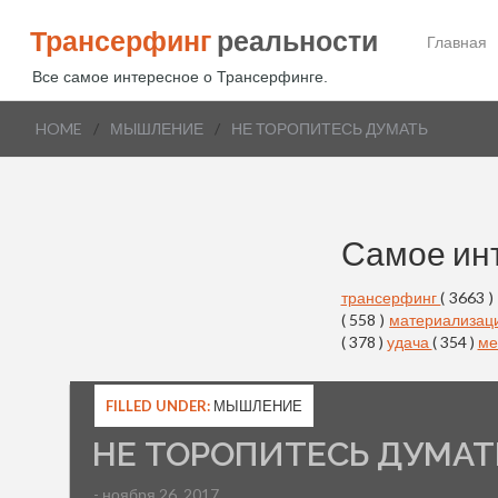
Трансерфинг
реальности
Главная
Все самое интересное о Трансерфинге.
HOME
/
МЫШЛЕНИЕ
/
НЕ ТОРОПИТЕСЬ ДУМАТЬ
Самое ин
трансерфинг
( 3663 )
( 558 )
материализац
( 378 )
удача
( 354 )
ме
FILLED UNDER:
МЫШЛЕНИЕ
НЕ ТОРОПИТЕСЬ ДУМАТ
- ноября 26, 2017