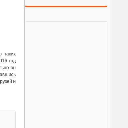
ю таких
016 год
льно он
завшись
рузей и