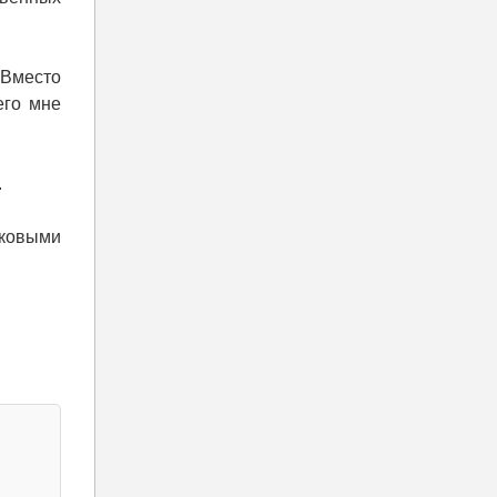
 Вместо
его мне
.
аковыми