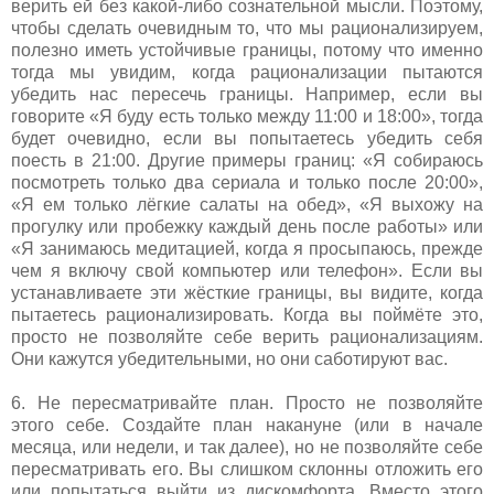
верить ей без какой-либо сознательной мысли. Поэтому,
чтобы сделать очевидным то, что мы рационализируем,
полезно иметь устойчивые границы, потому что именно
тогда мы увидим, когда рационализации пытаются
убедить нас пересечь границы. Например, если вы
говорите «Я буду есть только между 11:00 и 18:00», тогда
будет очевидно, если вы попытаетесь убедить себя
поесть в 21:00. Другие примеры границ: «Я собираюсь
посмотреть только два сериала и только после 20:00»,
«Я ем только лёгкие салаты на обед», «Я выхожу на
прогулку или пробежку каждый день после работы» или
«Я занимаюсь медитацией, когда я просыпаюсь, прежде
чем я включу свой компьютер или телефон». Если вы
устанавливаете эти жёсткие границы, вы видите, когда
пытаетесь рационализировать. Когда вы поймёте это,
просто не позволяйте себе верить рационализациям.
Они кажутся убедительными, но они саботируют вас.
6. Не пересматривайте план. Просто не позволяйте
этого себе. Создайте план накануне (или в начале
месяца, или недели, и так далее), но не позволяйте себе
пересматривать его. Вы слишком склонны отложить его
или попытаться выйти из дискомфорта. Вместо этого