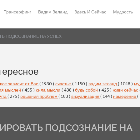
Трансерфинг
Вадим Зеланд
Здесь И Сейчас
Мудрость
ТЬ ПОДСОЗНАНИЕ НА УСПЕХ
тересное
все зависит от Вас
( 1930 )
счастье
( 1150 )
вадим зеланд
( 1048 )
му
ия мыслей
( 455 )
сила мысли
( 438 )
будь собой
( 425 )
живи сейчас
чта
( 275 )
решения проблем
( 183 )
визуализация
( 144 )
намерение
(
МИРОВАТЬ ПОДСОЗНАНИЕ НА