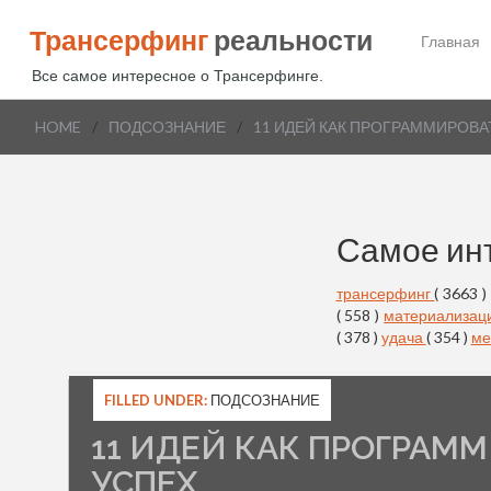
Трансерфинг
реальности
Главная
Все самое интересное о Трансерфинге.
HOME
/
ПОДСОЗНАНИЕ
/
11 ИДЕЙ КАК ПРОГРАММИРОВА
Самое ин
трансерфинг
( 3663 )
( 558 )
материализац
( 378 )
удача
( 354 )
ме
FILLED UNDER:
ПОДСОЗНАНИЕ
11 ИДЕЙ КАК ПРОГРАМ
УСПЕХ