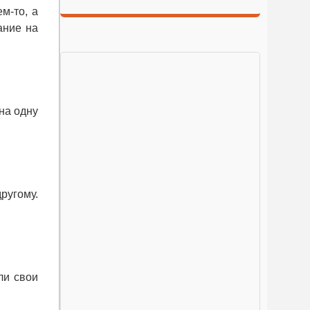
м-то, а
ание на
на одну
ругому.
ли свои