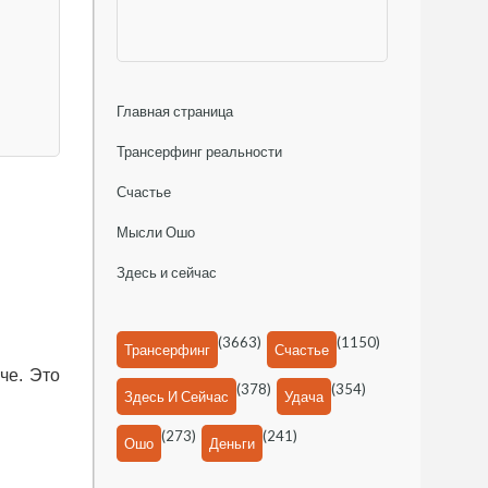
Главная страница
Трансерфинг реальности
Счастье
Мысли Ошо
Здесь и сейчас
(3663)
(1150)
Трансерфинг
Счастье
че. Это
(378)
(354)
Здесь И Сейчас
Удача
(273)
(241)
Ошо
Деньги