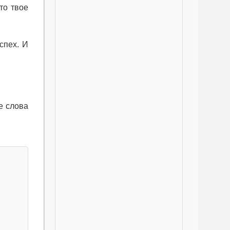
то твое
спех. И
е слова