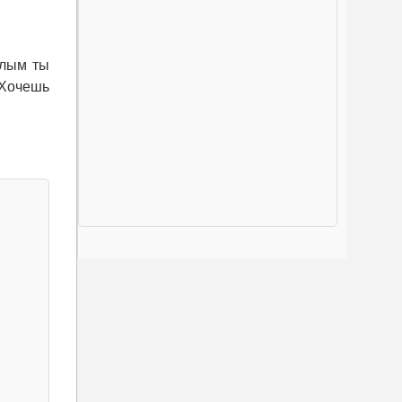
слым ты
 Хочешь