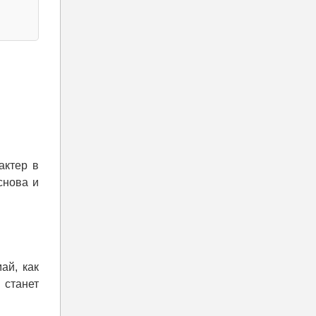
актер в
снова и
ай, как
 станет