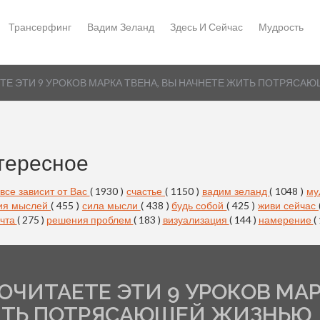
Трансерфинг
Вадим Зеланд
Здесь И Сейчас
Мудрость
ЕТЕ ЭТИ 9 УРОКОВ МАРКА ТВЕНА, ВЫ НАЧНЕТЕ ЖИТЬ ПОТРЯС
тересное
все зависит от Вас
( 1930 )
счастье
( 1150 )
вадим зеланд
( 1048 )
му
ия мыслей
( 455 )
сила мысли
( 438 )
будь собой
( 425 )
живи сейчас
чта
( 275 )
решения проблем
( 183 )
визуализация
( 144 )
намерение
(
РОЧИТАЕТЕ ЭТИ 9 УРОКОВ МА
ЖИТЬ ПОТРЯСАЮЩЕЙ ЖИЗНЬЮ