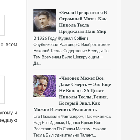
«Земля Превратится В
Огромный Мозг». Как
Никола Тесла
Предсказал Наш Мир
В 1926 Году Журнал Collier’s
во всем
Опубликовал Разговор С Изобретателем
Николой Тесла. Содержание Беседы По
Тем Временам Было Шокирующим —
Да...
«Человек Может Все.
Даже Смерть — Это Еще
Не Конец»: 25 Цитат
Николы Теслы, Гения,
Который Знал, Как
Можно Изменить Реальность
угому и
Его Называли Фантазером, Насмехались
сшедшую
Над Его Идеями, Однако Время Все
Расставило По Своим Местам. Никола
Тесла Был Удивительно Талант...