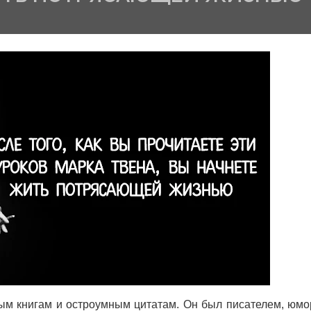
ым книгам и остроумным цитатам. Он был писателем, юмо