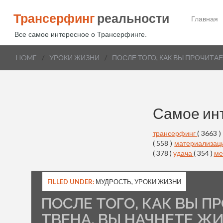
Трансерфинг
реальности
Главная
Все самое интересное о Трансерфинге.
HOME
/
УРОКИ ЖИЗНИ
/
ПОСЛЕ ТОГО, КАК ВЫ ПРОЧИТА
Самое ин
трансерфинг
( 3663 )
( 558 )
материализац
( 378 )
удача
( 354 )
ме
FILLED UNDER:
МУДРОСТЬ
,
УРОКИ ЖИЗНИ
ПОСЛЕ ТОГО, КАК ВЫ П
ТВЕНА, ВЫ НАЧНЕТЕ 