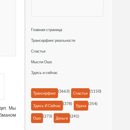
Главная страница
Трансерфинг реальности
Счастье
Мысли Ошо
Здесь и сейчас
(3663)
(1150)
Трансерфинг
Счастье
(378)
(354)
Здесь И Сейчас
Удача
дет. Мы
обманом
(273)
(241)
Ошо
Деньги