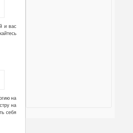
й и вас
кайтесь
ергию на
стру на
ть себя