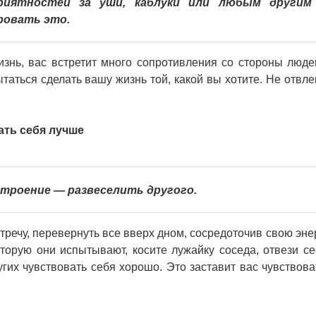
иятностей за уши, каблуки или любым другим
ровать это.
знь, вас встретит много сопротивления со стороны люде
таться сделать вашу жизнь той, какой вы хотите. Не отвле
ать себя лучше
строение — развеселить другого.
встречу, перевернуть все вверх дном, сосредоточив свою эн
оторую они испытывают, косите лужайку соседа, отвези се
угих чувствовать себя хорошо. Это заставит вас чувствова