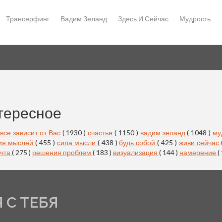
Трансерфинг
Вадим Зеланд
Здесь И Сейчас
Мудрость
тересное
все зависит от Вас
( 1930 )
счастье
( 1150 )
вадим зеланд
( 1048 )
му
ия мыслей
( 455 )
сила мысли
( 438 )
будь собой
( 425 )
живи сейчас
чта
( 275 )
решения проблем
( 183 )
визуализация
( 144 )
намерение
(
 С ТЕБЯ