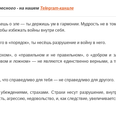
есного - на нашем
Telegram-канале
аешь о зле — ты держишь ум в гармонии. Мудрость не в том
чтобы избежать войны внутри себя.
о в «порядок», ты несёшь разрушение и войну в него.
хом», о «правильном и не правильном», о «добром и з
ивом и ложном» — не являются единственно верными, а 
о, что справедливо для тебя — не справедливо для другого.
убеждениями, страхами. Страхи несут разрушение, вну
ть, агрессию, недовольство, и, как следствие, увеличиваетс