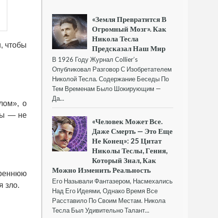
«Земля Превратится В
Огромный Мозг». Как
Никола Тесла
, чтобы
Предсказал Наш Мир
В 1926 Году Журнал Collier’s
Опубликовал Разговор С Изобретателем
Николой Тесла. Содержание Беседы По
Тем Временам Было Шокирующим —
Да...
лом», о
ты — не
«Человек Может Все.
Даже Смерть — Это Еще
Не Конец»: 25 Цитат
Николы Теслы, Гения,
Который Знал, Как
Можно Изменить Реальность
треннюю
Его Называли Фантазером, Насмехались
я зло.
Над Его Идеями, Однако Время Все
Расставило По Своим Местам. Никола
Тесла Был Удивительно Талант...