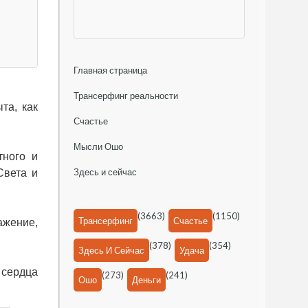
Главная страница
Трансерфинг реальности
та, как
Счастье
Мысли Ошо
тного и
Здесь и сейчас
Света и
(3663)
(1150)
Трансерфинг
Счастье
ажение,
(378)
(354)
Здесь И Сейчас
Удача
 сердца
(273)
(241)
Ошо
Деньги