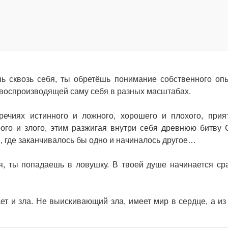
ь сквозь себя, ты обретёшь понимание собственного опы
 воспроизводящей саму себя в разных масштабах.
ечиях истинного и ложного, хорошего и плохого, прия
рого и злого, этим разжигая внутри себя древнюю битву 
я, где заканчивалось бы одно и начиналось другое…
ая, ты попадаешь в ловушку. В твоей душе начинается ср
ает и зла. Не выискивающий зла, имеет мир в сердце, а из