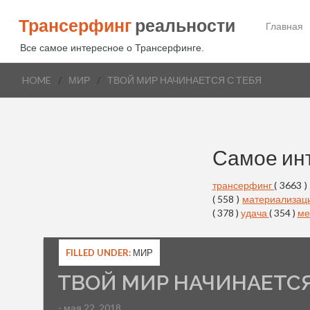
Трансерфинг
реальности
Главная
Все самое интересное о Трансерфинге.
HOME
/
МИР
/
ТВОЙ МИР НАЧИНАЕТСЯ С ТЕБЯ
Самое ин
трансерфинг
( 3663 )
( 558 )
материализац
( 378 )
удача
( 354 )
ме
FILLED UNDER:
МИР
ТВОЙ МИР НАЧИНАЕТСЯ
- мая 22, 2018