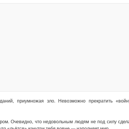
даний, приумножая зло. Невозможно прекратить «войну
ром. Очевидно, что недовольным людям не под силу сдел
 что «льётся» изнутри тебя вовне — наполняет мир.