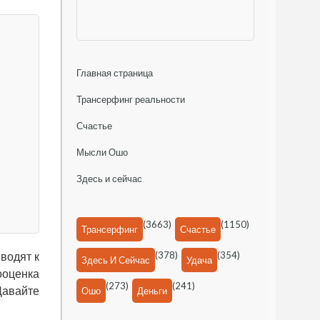
Главная страница
Трансерфинг реальности
Счастье
Мысли Ошо
Здесь и сейчас
(3663)
(1150)
Трансерфинг
Счастье
(378)
(354)
водят к
Здесь И Сейчас
Удача
ооценка
(273)
(241)
Давайте
Ошо
Деньги