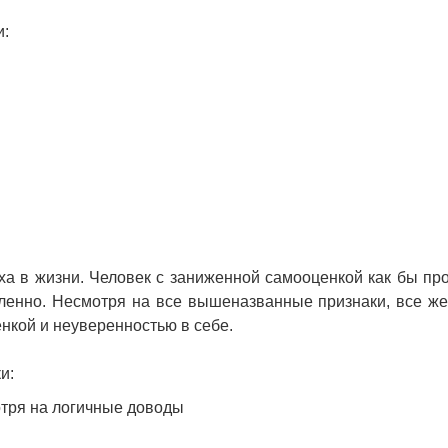
и:
ха в жизни. Человек с заниженной самооценкой как бы пр
сленно. Несмотря на все вышеназванные признаки, все ж
нкой и неуверенностью в себе.
и:
отря на логичные доводы