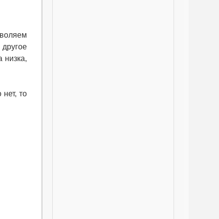
зволяем
 другое
 низка,
нет, то