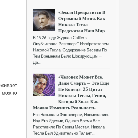
«Земля Превратится В
Огромный Мозг». Как
Никола Тесла
Предсказал Наш Мир
В 1926 Году Журнал Collier’s
Опубликовал Разговор С Изобретателем
Николой Тесла. Содержание Беседы По
Тем Временам Было Шокирующим —
Да...
«Человек Может Все.
Даже Смерть — Это Еще
оживает
Не Конец»: 25 Цитат
е можно
Николы Теслы, Гения,
Который Знал, Как
Можно Изменить Реальность
Его Называли Фантазером, Насмехались
Над Его Идеями, Однако Время Все
Расставило По Своим Местам. Никола
Тесла Был Удивительно Талант...