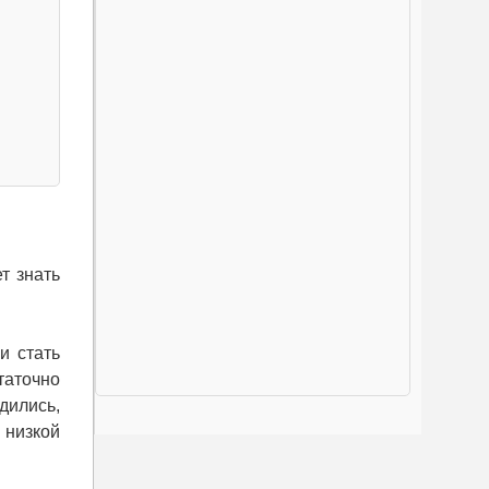
т знать
и стать
таточно
дились,
 низкой