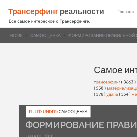
Трансерфинг
реальности
Главная
Все самое интересное о Трансерфинге.
HOME
/
САМООЦЕНКА
/
ФОРМИРОВАНИЕ ПРАВИЛЬНОЙ
Самое ин
трансерфинг
( 3663 )
( 558 )
материализац
( 378 )
удача
( 354 )
ме
FILLED UNDER:
САМООЦЕНКА
ФОРМИРОВАНИЕ ПРАВ
- мая 01, 2018