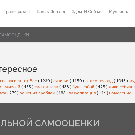
Трансерфинг
Вадим Зеланд
Здесь И Сейчас
Мудрость
 САМООЦЕНКИ
тересное
все зависит от Вас
( 1930 )
счастье
( 1150 )
вадим зеланд
( 1048 )
му
ия мыслей
( 455 )
сила мысли
( 438 )
будь собой
( 425 )
живи сейчас
чта
( 275 )
решения проблем
( 183 )
визуализация
( 144 )
намерение
(
ИЛЬНОЙ САМООЦЕНКИ