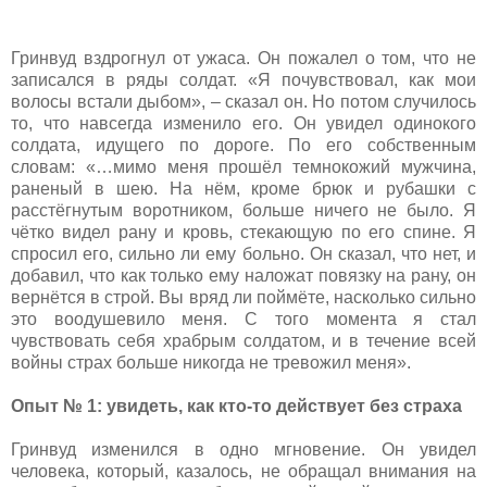
Гринвуд вздрогнул от ужаса. Он пожалел о том, что не
записался в ряды солдат. «Я почувствовал, как мои
волосы встали дыбом», – сказал он. Но потом случилось
то, что навсегда изменило его. Он увидел одинокого
солдата, идущего по дороге. По его собственным
словам: «…мимо меня прошёл темнокожий мужчина,
раненый в шею. На нём, кроме брюк и рубашки с
расстёгнутым воротником, больше ничего не было. Я
чётко видел рану и кровь, стекающую по его спине. Я
спросил его, сильно ли ему больно. Он сказал, что нет, и
добавил, что как только ему наложат повязку на рану, он
вернётся в строй. Вы вряд ли поймёте, насколько сильно
это воодушевило меня. С того момента я стал
чувствовать себя храбрым солдатом, и в течение всей
войны страх больше никогда не тревожил меня».
Опыт № 1: увидеть, как кто-то действует без страха
Гринвуд изменился в одно мгновение. Он увидел
человека, который, казалось, не обращал внимания на