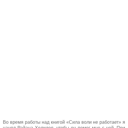
Во время работы над книгой «Сила воли не работает» я
нанял Райана Холидея, чтобы он помог мне с ней. При