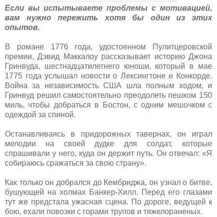
Если вы испытываете проблемы с мотивацией,
вам нужно пережить хотя бы один из этих
опытов.
В романе 1776 года, удостоенном Пулитцеровской
премии, Дэвид Маккалоу рассказывает историю Джона
Гринвуда, шестнадцатилетнего юноши, который в мае
1775 года услышал новости о Лексингтоне и Конкорде.
Война за независимость США шла полным ходом, и
Гринвуд решил самостоятельно преодолеть пешком 150
миль, чтобы добраться в Бостон, с одним мешочком с
одеждой за спиной.
Останавливаясь в придорожных тавернах, он играл
мелодии на своей дудке для солдат, которые
спрашивали у него, куда он держит путь. Он отвечал: «Я
собираюсь сражаться за свою страну».
Как только он добрался до Кембриджа, он узнал о битве,
бушующей на холмах Банкер-Хилл. Перед его глазами
тут же предстала ужасная сцена. По дороге, ведущей к
бою, ехали повозки с горами трупов и тяжелораненых.