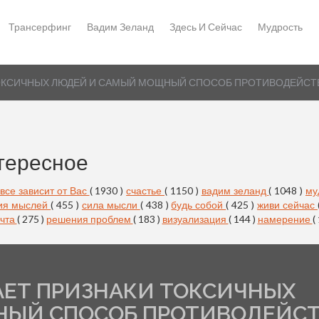
Трансерфинг
Вадим Зеланд
Здесь И Сейчас
Мудрость
ТОКСИЧНЫХ ЛЮДЕЙ И САМЫЙ МОЩНЫЙ СПОСОБ ПРОТИВОДЕЙСТ
тересное
все зависит от Вас
( 1930 )
счастье
( 1150 )
вадим зеланд
( 1048 )
му
ия мыслей
( 455 )
сила мысли
( 438 )
будь собой
( 425 )
живи сейчас
чта
( 275 )
решения проблем
( 183 )
визуализация
( 144 )
намерение
(
АЕТ ПРИЗНАКИ ТОКСИЧНЫХ
НЫЙ СПОСОБ ПРОТИВОДЕЙС