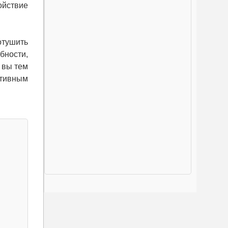
ойствие
отушить
бности,
 вы тем
итивным