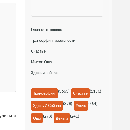
Главная страница
Трансерфинг реальности
Счастье
Мысли Ошо
Здесь и сейчас
(3663)
(1150)
Трансерфинг
Счастье
(378)
(354)
Здесь И Сейчас
Удача
учиться
(273)
(241)
Ошо
Деньги