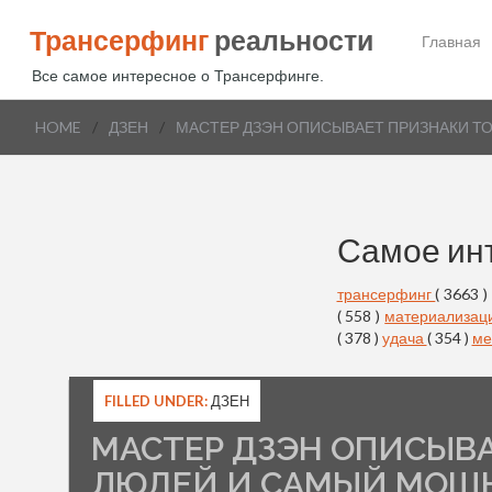
Трансерфинг
реальности
Главная
Все самое интересное о Трансерфинге.
HOME
/
ДЗЕН
/
МАСТЕР ДЗЭН ОПИСЫВАЕТ ПРИЗНАКИ 
Самое ин
трансерфинг
( 3663 )
( 558 )
материализац
( 378 )
удача
( 354 )
ме
FILLED UNDER:
ДЗЕН
МАСТЕР ДЗЭН ОПИСЫВ
ЛЮДЕЙ И САМЫЙ МОЩ