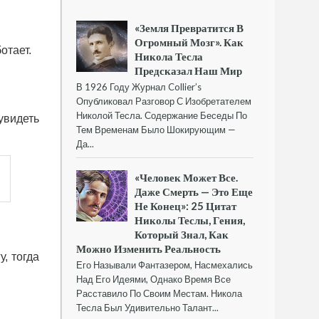
«Земля Превратится В
Огромный Мозг». Как
отает.
Никола Тесла
Предсказал Наш Мир
В 1926 Году Журнал Collier’s
Опубликовал Разговор С Изобретателем
Николой Тесла. Содержание Беседы По
увидеть
Тем Временам Было Шокирующим —
Да...
«Человек Может Все.
Даже Смерть — Это Еще
Не Конец»: 25 Цитат
Николы Теслы, Гения,
Который Знал, Как
Можно Изменить Реальность
, тогда
Его Называли Фантазером, Насмехались
Над Его Идеями, Однако Время Все
Расставило По Своим Местам. Никола
Тесла Был Удивительно Талант...