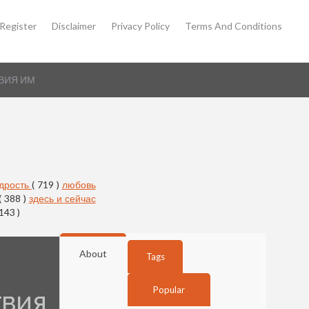
Register
Disclaimer
Privacy Policy
Terms And Conditions
ВИЯ ИМ
дрость
( 719 )
любовь
( 388 )
здесь и сейчас
 143 )
About
Tags
Popular
ТВИЯ