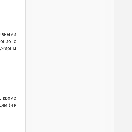
тивными
щение с
нуждены
, кроме
ям (и к