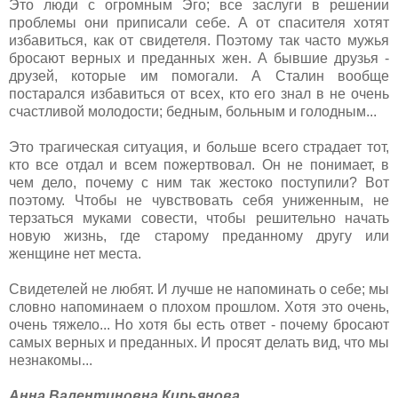
Это люди с огромным Эго; все заслуги в решении
проблемы они приписали себе. А от спасителя хотят
избавиться, как от свидетеля. Поэтому так часто мужья
бросают верных и преданных жен. А бывшие друзья -
друзей, которые им помогали. А Сталин вообще
постарался избавиться от всех, кто его знал в не очень
счастливой молодости; бедным, больным и голодным...
Это трагическая ситуация, и больше всего страдает тот,
кто все отдал и всем пожертвовал. Он не понимает, в
чем дело, почему с ним так жестоко поступили? Вот
поэтому. Чтобы не чувствовать себя униженным, не
терзаться муками совести, чтобы решительно начать
новую жизнь, где старому преданному другу или
женщине нет места.
Свидетелей не любят. И лучше не напоминать о себе; мы
словно напоминаем о плохом прошлом. Хотя это очень,
очень тяжело... Но хотя бы есть ответ - почему бросают
самых верных и преданных. И просят делать вид, что мы
незнакомы...
Анна Валентиновна Кирьянова