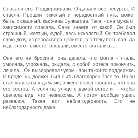
Спасали его. Поддерживали. Отдавали все ресурсы. И
спасли. Прошли тяжелый и нерадостный путь, может
быть, страшный, как жена Булкагова, Тася, - она мужа от
зависимости спасала. Сами знаете, от какой. Он был
страшный, желтый, худой, весь исколотый. Он требовал
свою дозу, из револьвера целился, в аптеку посылал. Да
и до этого - вместе голодали, вместе скитались...
Она его не бросила; она делала, что могла - лгала,
умоляла, угрожала, рыдала, с собой хотела покончить,
лечила... Он выздоровел чудом - при такой-то поддержке.
И вроде бы, должен был быть благодарен Тасе-то. Но он
стал увлекаться дамами, а жене велел говорить, что она
его сестра. А если на улице с дамой встретит - чтобы
сделала вид, что незнакома. А потом вообще ушел,
развелся. Такая вот неблагодарность. Это не
неблагодарность даже.