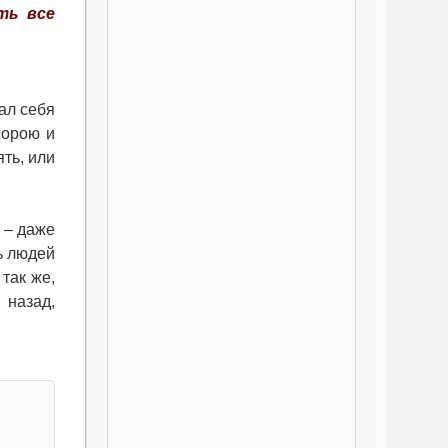
ть все
ал себя
порою и
ть, или
 – даже
ь людей
 так же,
 назад,