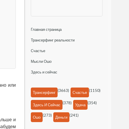
Главная страница
Трансерфинг реальности
Счастье
Мысли Ошо
Здесь и сейчас
ано или
(3663)
(1150)
Трансерфинг
Счастье
(378)
(354)
Здесь И Сейчас
Удача
(273)
(241)
Ошо
Деньги
альше и
забудем