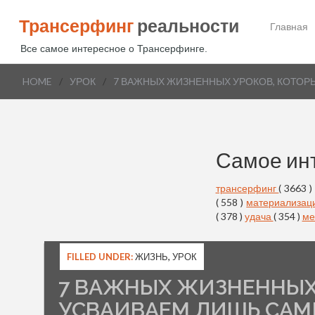
Трансерфинг
реальности
Главная
Все самое интересное о Трансерфинге.
HOME
/
УРОК
/
7 ВАЖНЫХ ЖИЗНЕННЫХ УРОКОВ, КОТОР
Самое ин
трансерфинг
( 3663 )
( 558 )
материализац
( 378 )
удача
( 354 )
ме
FILLED UNDER:
ЖИЗНЬ
,
УРОК
7 ВАЖНЫХ ЖИЗНЕННЫХ 
УСВАИВАЕМ ЛИШЬ САМ