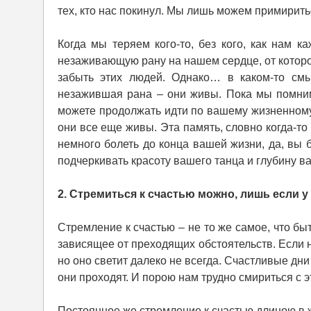
тех, кто нас покинул. Мы лишь можем примирить
Когда мы теряем кого-то, без кого, как нам к
незаживающую рану на нашем сердце, от которой
забыть этих людей. Однако… в каком-то см
незажившая рана – они живы. Пока мы помним
можете продолжать идти по вашему жизненному п
они все еще живы. Эта память, словно когда-то
немного болеть до конца вашей жизни, да, вы 
подчеркивать красоту вашего танца и глубину в
2. Стремиться к счастью можно, лишь если у
Стремление к счастью – не то же самое, что бы
зависящее от преходящих обстоятельств. Если на
но оно светит далеко не всегда. Счастливые дн
они проходят. И порою нам трудно смириться с э
Постоянное же стремление к счастью длиною в ж