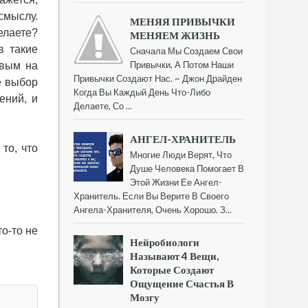
смыслу.
МЕНЯЯ ПРИВЫЧКИ
елаете?
МЕНЯЕМ ЖИЗНЬ
в такие
Сначала Мы Создаем Свои
Привычки, А Потом Наши
ивым на
Привычки Создают Нас. ~ Джон Драйден
е выбор
Когда Вы Каждый День Что-Либо
ений, и
Делаете, Со ...
АНГЕЛ-ХРАНИТЕЛЬ
 то, что
Многие Люди Верят, Что
Душе Человека Помогает В
Этой Жизни Ее Ангел-
Хранитель. Если Вы Верите В Своего
Ангела-Хранителя, Очень Хорошо. З...
то-то не
Нейробиологи
Называют 4 Вещи,
Которые Создают
Ощущение Счастья В
Мозгу