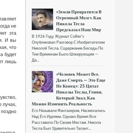
«Земля Превратится В
Огромный Мозг». Как
тавляет
Никола Тесла
огда не
Предсказал Наш Мир
яет эта
В 1926 Году Журнал Collier’s
и. И вы
Опубликовал Разговор С Изобретателем
ая, что
Николой Тесла. Содержание Беседы По
Тем Временам Было Шокирующим —
а будет
Да...
ет лишь
«Человек Может Все.
Даже Смерть — Это Еще
Не Конец»: 25 Цитат
Николы Теслы, Гения,
увство,
Который Знал, Как
Можно Изменить Реальность
о лучах,
Его Называли Фантазером, Насмехались
 поздно
Над Его Идеями, Однако Время Все
Расставило По Своим Местам. Никола
Тесла Был Удивительно Талант...
ажется,