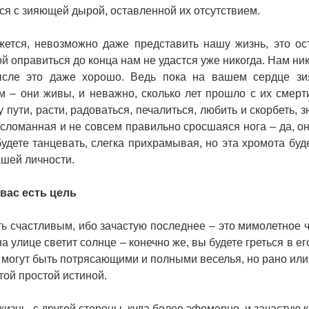
ся с зияющей дырой, оставленной их отсутствием.
ажется, невозможно даже представить нашу жизнь, это ос
 оправиться до конца нам не удастся уже никогда. Нам ник
ысле это даже хорошо. Ведь пока на вашем сердце зи
 – они живы, и неважно, сколько лет прошло с их смерт
ути, расти, радоваться, печалиться, любить и скорбеть, зн
 сломанная и не совсем правильно сросшаяся нога – да, он
будете танцевать, слегка прихрамывая, но эта хромота буд
ашей личности.
 вас есть цель
ть счастливым, ибо зачастую последнее – это мимолетное ч
 улице светит солнце – конечно же, вы будете греться в ег
и могут быть потрясающими и полными веселья, но рано или
той простой истиной.
изнь, с другой стороны, куда более эфемерно, и зачастую к