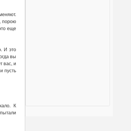
меняют.
, порою
это еще
. И это
Когда вы
т вас, и
и пусть
кало. К
спытали