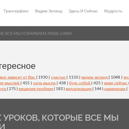
Трансерфинг
Вадим Зеланд
Здесь И Сейчас
Мудрость
ЫЕ ВСЕ МЫ УСВАИВАЕМ ЛИШЬ САМИ
тересное
все зависит от Вас
( 1930 )
счастье
( 1150 )
вадим зеланд
( 1048 )
му
ия мыслей
( 455 )
сила мысли
( 438 )
будь собой
( 425 )
живи сейчас
чта
( 275 )
решения проблем
( 183 )
визуализация
( 144 )
намерение
(
УРОКОВ, КОТОРЫЕ ВСЕ МЫ
И