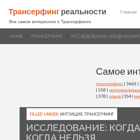
Трансерфинг
реальности
Главная
Все самое интересное о Трансерфинге.
HOME
/
ТРАНСЕРФИНГ
/
ИССЛЕДОВАНИЕ: КОГДА МОЖНО
Самое ин
трансерфинг
( 3663 )
( 558 )
материализац
( 378 )
удача
( 354 )
ме
FILLED UNDER:
ИНТУИЦИЯ
,
ТРАНСЕРФИНГ
ИССЛЕДОВАНИЕ: КОГДА
КОГДА НЕЛЬЗЯ