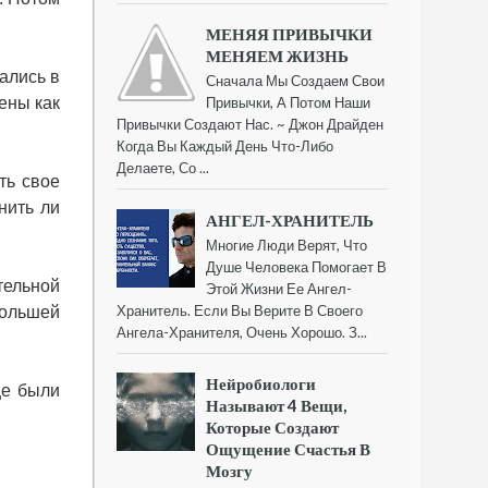
МЕНЯЯ ПРИВЫЧКИ
МЕНЯЕМ ЖИЗНЬ
ались в
Сначала Мы Создаем Свои
ены как
Привычки, А Потом Наши
Привычки Создают Нас. ~ Джон Драйден
Когда Вы Каждый День Что-Либо
Делаете, Со ...
ть свое
нить ли
АНГЕЛ-ХРАНИТЕЛЬ
Многие Люди Верят, Что
Душе Человека Помогает В
тельной
Этой Жизни Ее Ангел-
Хранитель. Если Вы Верите В Своего
большей
Ангела-Хранителя, Очень Хорошо. З...
Нейробиологи
ще были
Называют 4 Вещи,
Которые Создают
Ощущение Счастья В
Мозгу