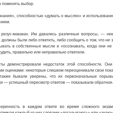
но поменять выбор.
нания», способностью «думать о мыслях» и использовани
нием.
 резус-макаках. Им давались различные вопросы, — не
 должны были либо ответить, либо сообщить о том, что не з
ывать в собственные мысли и «осознавать, когда они не
судить, правильно или неправильно ответили.
ты демонстрировали недостаток этой способности. Они
и оценками: некоторые слишком переоценивали свои пока
и также бывали уверены, что их первоначальные поры
пки — успешный пересмотр ответов — показывали обратное
веренность в каждом ответе во время сложного экза
 отмечая каждый из них словами «догадываюсь» или «знаю»