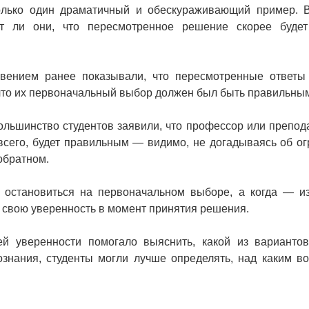
только один драматичный и обескураживающий пример. 
ют ли они, что пересмотренное решение скорее буде
овением ранее показывали, что пересмотренные ответы
что их первоначальный выбор должен был быть правильны
ольшинство студентов заявили, что профессор или препод
 всего, будет правильным — видимо, не догадываясь об о
обратном.
а остановиться на первоначальном выборе, а когда — и
ь свою уверенность в момент принятия решения.
ей уверенности помогало выяснить, какой из варианто
ознания, студенты могли лучше определять, над каким в