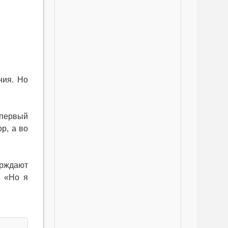
ния. Но
 первый
р, а во
ерждают
: «Но я