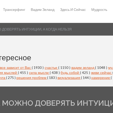
Трансерфинг
Вадим Зеланд
Здесь И Сейчас
Мудрость
 ДОВЕРЯТЬ ИНТУИЦИИ, А КОГДА НЕЛЬЗЯ
тересное
все зависит от Вас
( 1930 )
счастье
( 1150 )
вадим зеланд
( 1048 )
му
ия мыслей
( 455 )
сила мысли
( 438 )
будь собой
( 425 )
живи сейчас
чта
( 275 )
решения проблем
( 183 )
визуализация
( 144 )
намерение
(
 МОЖНО ДОВЕРЯТЬ ИНТУИЦИ