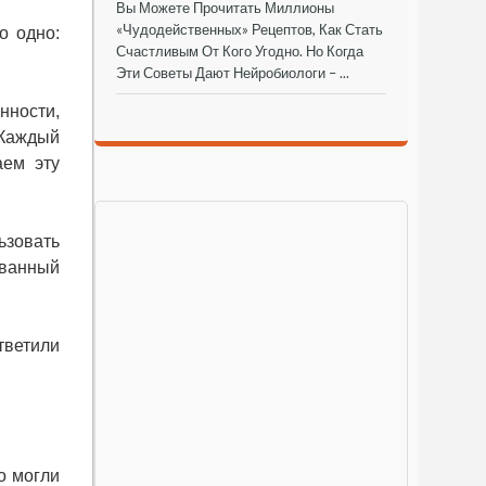
Вы Можете Прочитать Миллионы
«чудодейственных» Рецептов, Как Стать
о одно:
Счастливым От Кого Угодно. Но Когда
Эти Советы Дают Нейробиологи – ...
нности,
 Каждый
аем эту
ьзовать
ованный
тветили
о могли