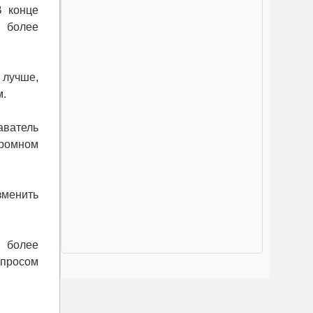
В конце
т более
 лучше,
м.
аватель
громном
зменить
в более
опросом