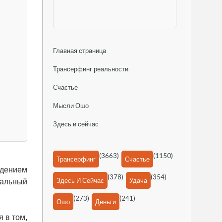
Главная страница
Трансерфинг реальности
Счастье
Мысли Ошо
Здесь и сейчас
(3663)
(1150)
Трансерфинг
Счастье
ждением
(378)
(354)
Здесь И Сейчас
Удача
чальный
(273)
(241)
Ошо
Деньги
 в том,