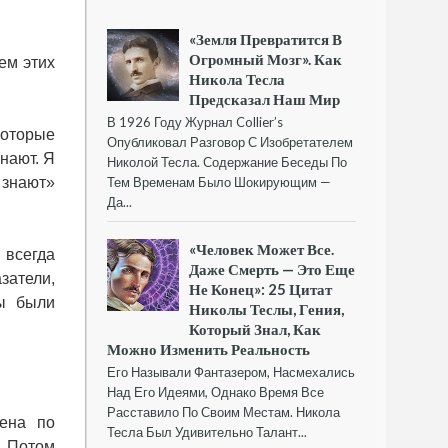
«Земля Превратится В
Огромный Мозг». Как
ем этих
Никола Тесла
Предсказал Наш Мир
В 1926 Году Журнал Collier’s
которые
Опубликовал Разговор С Изобретателем
нают. Я
Николой Тесла. Содержание Беседы По
 знают»
Тем Временам Было Шокирующим —
Да...
«Человек Может Все.
 всегда
Даже Смерть — Это Еще
затели,
Не Конец»: 25 Цитат
вы были
Николы Теслы, Гения,
.
Который Знал, Как
Можно Изменить Реальность
Его Называли Фантазером, Насмехались
Над Его Идеями, Однако Время Все
Расставило По Своим Местам. Никола
мена по
Тесла Был Удивительно Талант...
. Потом