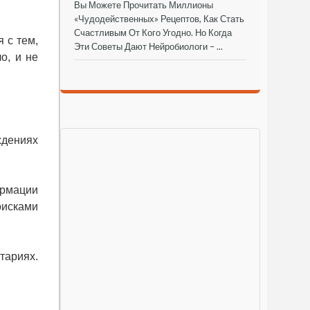
Вы Можете Прочитать Миллионы
«чудодейственных» Рецептов, Как Стать
Счастливым От Кого Угодно. Но Когда
 с тем,
Эти Советы Дают Нейробиологи – ...
о, и не
ждениях
ормации
оисками
тариях.