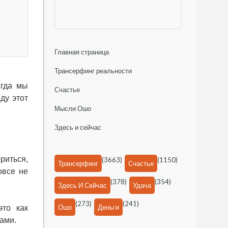
Главная страница
Трансерфинг реальности
егда мы
Счастье
ду этот
Мысли Ошо
Здесь и сейчас
риться,
(3663)
(1150)
Трансерфинг
Счастье
овсе не
(378)
(354)
Здесь И Сейчас
Удача
(273)
(241)
Ошо
Деньги
это как
мами.