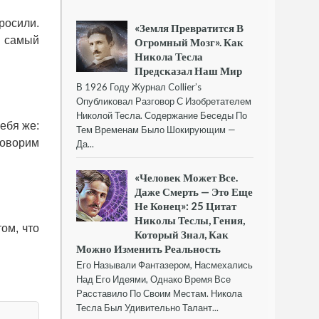
росили.
«Земля Превратится В
т самый
Огромный Мозг». Как
Никола Тесла
Предсказал Наш Мир
В 1926 Году Журнал Collier’s
Опубликовал Разговор С Изобретателем
Николой Тесла. Содержание Беседы По
ебя же:
Тем Временам Было Шокирующим —
говорим
Да...
«Человек Может Все.
Даже Смерть — Это Еще
Не Конец»: 25 Цитат
Николы Теслы, Гения,
ом, что
Который Знал, Как
Можно Изменить Реальность
Его Называли Фантазером, Насмехались
Над Его Идеями, Однако Время Все
Расставило По Своим Местам. Никола
Тесла Был Удивительно Талант...