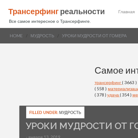
Трансерфинг
реальности
Главная
Все самое интересное о Трансерфинге.
HOME
/
МУДРОСТЬ
/
УРОКИ МУДРОСТИ ОТ ГОМЕРА
Самое ин
трансерфинг
( 3663 )
( 558 )
материализац
( 378 )
удача
( 354 )
ме
FILLED UNDER:
МУДРОСТЬ
УРОКИ МУДРОСТИ ОТ Г
- января 13, 2019