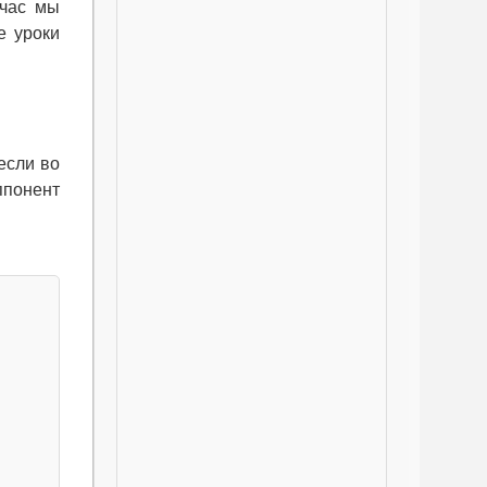
йчас мы
е уроки
если во
ппонент