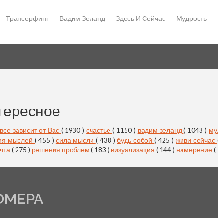
Трансерфинг
Вадим Зеланд
Здесь И Сейчас
Мудрость
тересное
все зависит от Вас
( 1930 )
счастье
( 1150 )
вадим зеланд
( 1048 )
му
ия мыслей
( 455 )
сила мысли
( 438 )
будь собой
( 425 )
живи сейчас
чта
( 275 )
решения проблем
( 183 )
визуализация
( 144 )
намерение
(
ОМЕРА