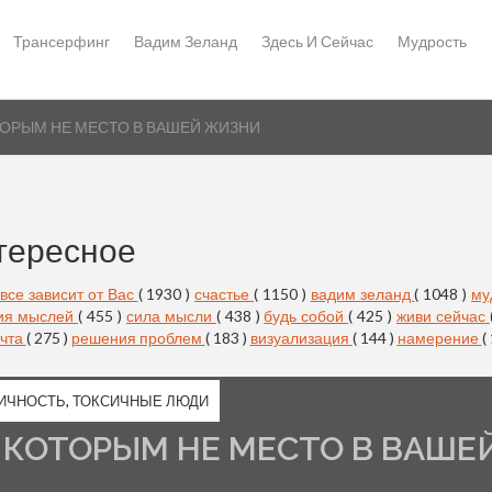
Трансерфинг
Вадим Зеланд
Здесь И Сейчас
Мудрость
ТОРЫМ НЕ МЕСТО В ВАШЕЙ ЖИЗНИ
тересное
все зависит от Вас
( 1930 )
счастье
( 1150 )
вадим зеланд
( 1048 )
му
ия мыслей
( 455 )
сила мысли
( 438 )
будь собой
( 425 )
живи сейчас
чта
( 275 )
решения проблем
( 183 )
визуализация
( 144 )
намерение
(
ИЧНОСТЬ
,
ТОКСИЧНЫЕ ЛЮДИ
 КОТОРЫМ НЕ МЕСТО В ВАШЕ