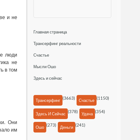
ве и не
Главная страница
Трансерфинг реальности
ые люди
Счастье
тика не
Мысли Ошо
ь в том
Здесь и сейчас
(3663)
(1150)
Трансерфинг
Счастье
(378)
(354)
Здесь И Сейчас
Удача
ки. Они
(273)
(241)
Ошо
Деньги
авало им