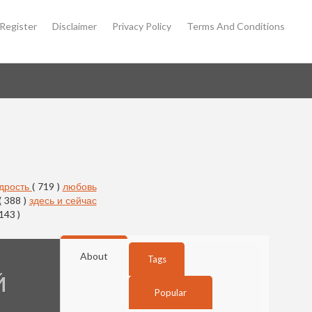
Register
Disclaimer
Privacy Policy
Terms And Conditions
дрость
( 719 )
любовь
( 388 )
здесь и сейчас
 143 )
About
Tags
Й
Popular