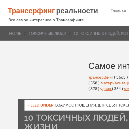
Трансерфинг
реальности
Главная
Все самое интересное о Трансерфинге.
HOME
/
ТОКСИЧНЫЕ ЛЮДИ
/
10 ТОКСИЧНЫХ ЛЮДЕЙ, КО
Самое ин
трансерфинг
( 3663 )
( 558 )
материализац
( 378 )
удача
( 354 )
ме
FILLED UNDER:
ВЗАИМООТНОШЕНИЯ
,
ДЛЯ СЕБЯ
,
ТОКС
10 ТОКСИЧНЫХ ЛЮДЕЙ,
ЖИЗНИ