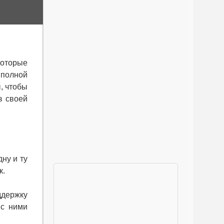
которые
 полной
, чтобы
з своей
ну и ту
к.
ддержку
 с ними