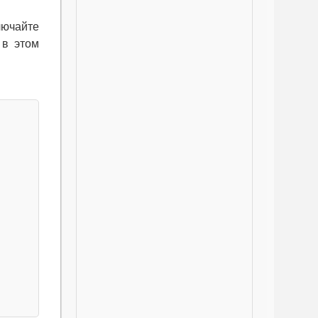
лючайте
 в этом