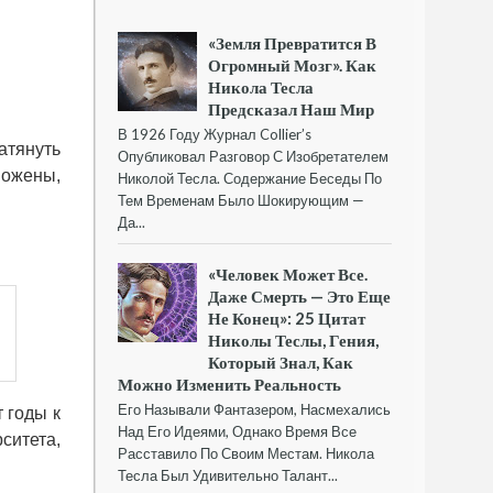
«Земля Превратится В
Огромный Мозг». Как
Никола Тесла
Предсказал Наш Мир
В 1926 Году Журнал Collier’s
атянуть
Опубликовал Разговор С Изобретателем
вожены,
Николой Тесла. Содержание Беседы По
Тем Временам Было Шокирующим —
Да...
«Человек Может Все.
Даже Смерть — Это Еще
Не Конец»: 25 Цитат
Николы Теслы, Гения,
Который Знал, Как
Можно Изменить Реальность
Его Называли Фантазером, Насмехались
 годы к
Над Его Идеями, Однако Время Все
ситета,
Расставило По Своим Местам. Никола
Тесла Был Удивительно Талант...