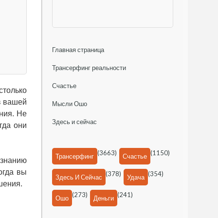
Главная страница
Трансерфинг реальности
Счастье
столько
в вашей
Мысли Ошо
ния. Не
Здесь и сейчас
гда они
(3663)
(1150)
Трансерфинг
Счастье
ознанию
огда вы
(378)
(354)
Здесь И Сейчас
Удача
шения.
(273)
(241)
Ошо
Деньги