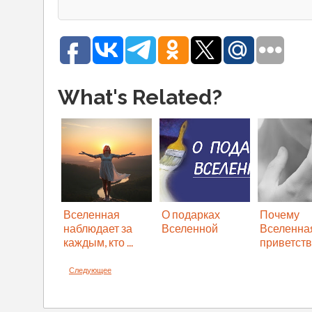
What's Related?
Вселенная
О подарках
Почему
наблюдает за
Вселенной
Вселенна
каждым, кто ...
приветству
Следующее