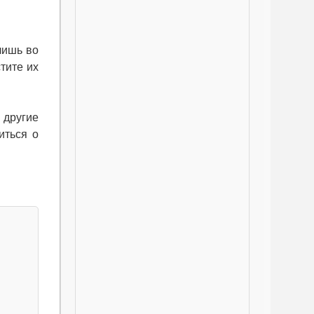
лишь во
тите их
 другие
иться о