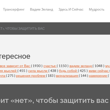
Трансерфинг
Вадим Зеланд
Здесь И Сейчас
Мудрость
Т», ЧТОБЫ ЗАЩИТИТЬ ВАС
тересное
все зависит от Вас
( 1930 )
счастье
( 1150 )
вадим зеланд
( 1048 )
му
ия мыслей
( 455 )
сила мысли
( 438 )
будь собой
( 425 )
живи сейчас
чта
( 275 )
решения проблем
( 183 )
визуализация
( 144 )
намерение
(
ит «нет», чтобы защитить вас