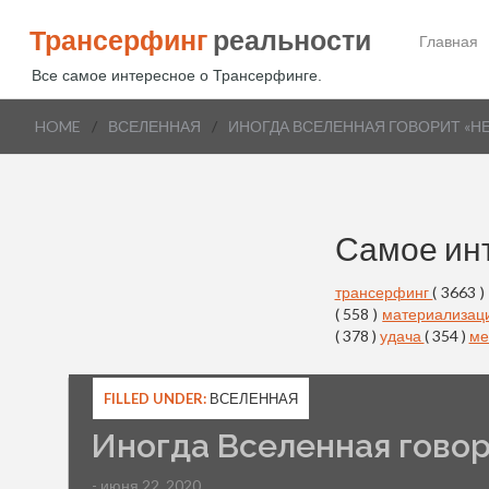
Трансерфинг
реальности
Главная
Все самое интересное о Трансерфинге.
HOME
/
ВСЕЛЕННАЯ
/
ИНОГДА ВСЕЛЕННАЯ ГОВОРИТ «НЕ
Самое ин
трансерфинг
( 3663 )
( 558 )
материализац
( 378 )
удача
( 354 )
ме
FILLED UNDER:
ВСЕЛЕННАЯ
Иногда Вселенная говор
- июня 22, 2020