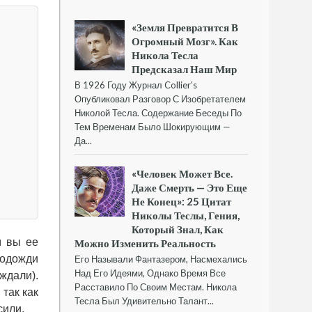
«Земля Превратится В
Огромный Мозг». Как
Никола Тесла
Предсказал Наш Мир
В 1926 Году Журнал Collier’s
Опубликовал Разговор С Изобретателем
Николой Тесла. Содержание Беседы По
Тем Временам Было Шокирующим —
Да...
«Человек Может Все.
Даже Смерть — Это Еще
Не Конец»: 25 Цитат
Николы Теслы, Гения,
Который Знал, Как
м вы ее
Можно Изменить Реальность
подожди
Его Называли Фантазером, Насмехались
Над Его Идеями, Однако Время Все
ждали).
Расставило По Своим Местам. Никола
 так как
Тесла Был Удивительно Талант...
сили.