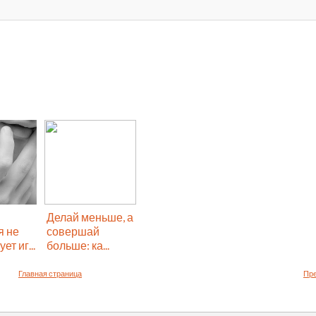
Делай меньше, а
я не
совершай
ет иг...
больше: ка...
Главная страница
Пр