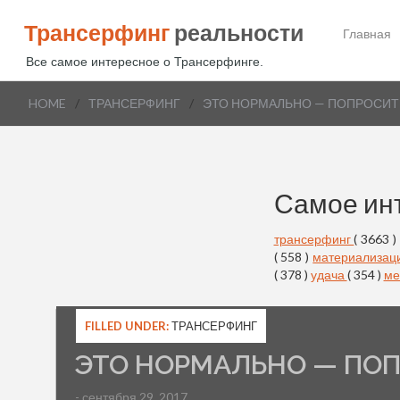
Трансерфинг
реальности
Главная
Все самое интересное о Трансерфинге.
HOME
/
ТРАНСЕРФИНГ
/
ЭТО НОРМАЛЬНО — ПОПРОСИТ
Самое ин
трансерфинг
( 3663 )
( 558 )
материализац
( 378 )
удача
( 354 )
ме
FILLED UNDER:
ТРАНСЕРФИНГ
ЭТО НОРМАЛЬНО — ПОП
- сентября 29, 2017