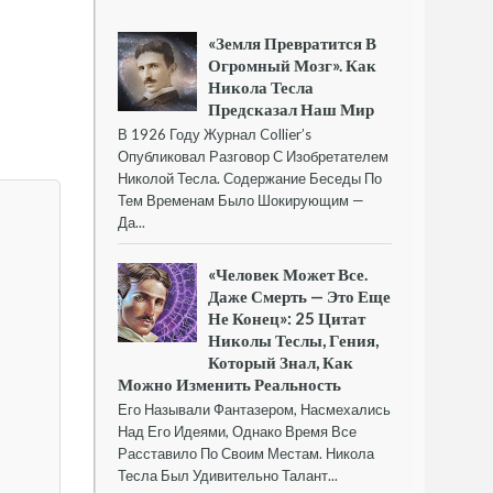
«Земля Превратится В
Огромный Мозг». Как
Никола Тесла
Предсказал Наш Мир
В 1926 Году Журнал Collier’s
Опубликовал Разговор С Изобретателем
Николой Тесла. Содержание Беседы По
Тем Временам Было Шокирующим —
Да...
«Человек Может Все.
Даже Смерть — Это Еще
Не Конец»: 25 Цитат
Николы Теслы, Гения,
Который Знал, Как
Можно Изменить Реальность
Его Называли Фантазером, Насмехались
Над Его Идеями, Однако Время Все
Расставило По Своим Местам. Никола
Тесла Был Удивительно Талант...