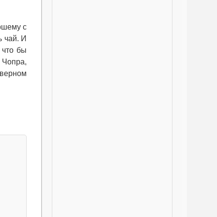
ршему с
 чай. И
 что бы
 Чопра,
 верном