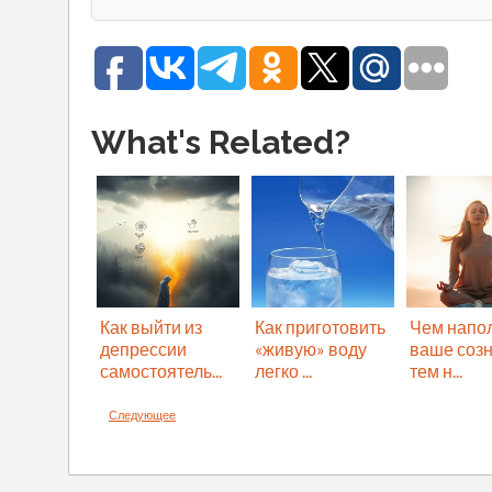
What's Related?
Как выйти из
Как приготовить
Чем напо
депрессии
«живую» воду
ваше созн
самостоятель...
легко ...
тем н...
Следующее