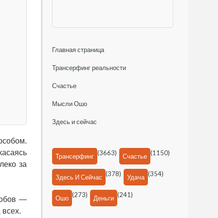
Главная страница
Трансерфинг реальности
Счастье
Мысли Ошо
Здесь и сейчас
особом.
касаясь
(3663)
(1150)
Трансерфинг
Счастье
леко за
(378)
(354)
Здесь И Сейчас
Удача
(273)
(241)
Ошо
Деньги
собов —
 всех.