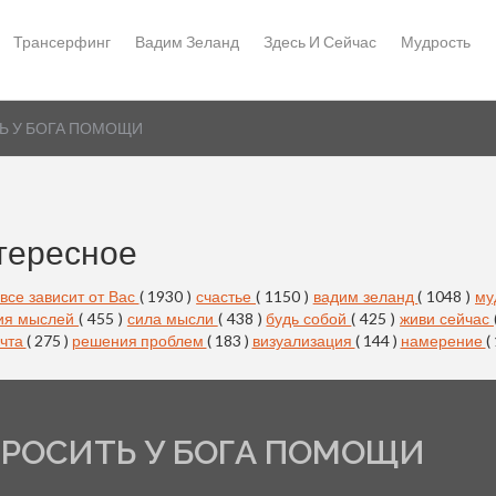
Трансерфинг
Вадим Зеланд
Здесь И Сейчас
Мудрость
Ь У БОГА ПОМОЩИ
тересное
все зависит от Вас
( 1930 )
счастье
( 1150 )
вадим зеланд
( 1048 )
му
ия мыслей
( 455 )
сила мысли
( 438 )
будь собой
( 425 )
живи сейчас
чта
( 275 )
решения проблем
( 183 )
визуализация
( 144 )
намерение
(
РОСИТЬ У БОГА ПОМОЩИ